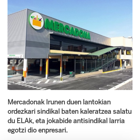
Mercadonak Irunen duen lantokian
ordezkari sindikal baten kaleratzea salatu
du ELAk, eta jokabide antisindikal larria
egotzi dio enpresari.