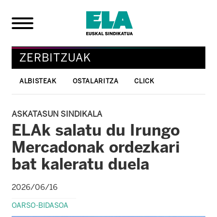
ZERBITZUAK
ALBISTEAK
OSTALARITZA
CLICK
ASKATASUN SINDIKALA
ELAk salatu du Irungo
Mercadonak ordezkari
bat kaleratu duela
2026/06/16
OARSO-BIDASOA