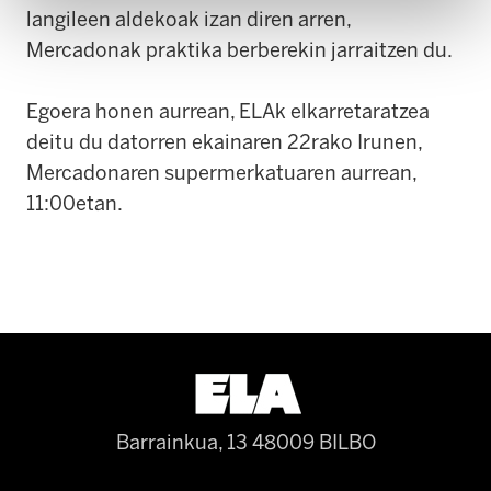
langileen aldekoak izan diren arren,
Mercadonak praktika berberekin jarraitzen du.
Egoera honen aurrean, ELAk elkarretaratzea
deitu du datorren ekainaren 22rako Irunen,
Mercadonaren supermerkatuaren aurrean,
11:00etan.
Barrainkua, 13 48009 BILBO