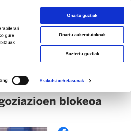
EU
ES
EN
FR
Onartu guztiak
AFILIATU
rabilerari
Onartu aukeratutakoak
ko gure
rbitzuak
Baztertu guztiak
ting
Erakutsi xehetasunak
goziazioen blokeoa