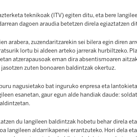
azterketa teknikoak (ITV) egiten ditu, eta bere langilee
arrean dagoen araudia betetzen direla egiaztatzen di
en arabera, zuzendaritzarekin sei bilera egin diren arr
tsurik lortu bi aldeen arteko jarrerak hurbiltzeko. Pla
an atzerapausoak eman dira absentismoaren aitzakia
e jasotzen zuten bonoaren baldintzak okertuz.
buru nagusietako bat inguruko enpresa eta lantokieta
gileen esanetan, gaur egun alde handiak daude: solda
aldintzetan.
katzen du langileen baldintzak hobetu behar direla et
a langileen aldarrikapenei erantzuteko. Hori dela eta