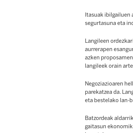
Itasuak ibilgailuen 
segurtasuna eta ind
Langileen ordezkari
aurrerapen esangura
azken proposamenet
langileek orain art
Negoziazioaren hel
parekatzea da. Lan
eta bestelako lan-b
Batzordeak aldarri
gaitasun ekonomiko