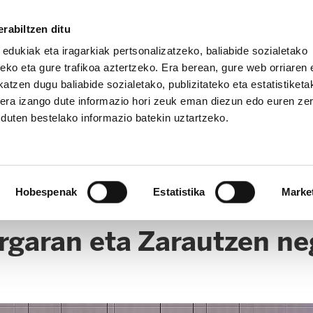
rabiltzen ditu
 edukiak eta iragarkiak pertsonalizatzeko, baliabide sozialetako
eko eta gure trafikoa aztertzeko. Era berean, gure web orriaren e
atzen dugu baliabide sozialetako, publizitateko eta estatistiketa
kera izango dute informazio hori zeuk eman diezun edo euren ze
u duten bestelako informazio batekin uztartzeko.
Hobespenak
Estatistika
Marke
rgaran eta Zarautzen ne