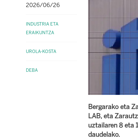
2026/06/26
INDUSTRIA ETA
ERAIKUNTZA
UROLA-KOSTA
DEBA
Bergarako eta Za
LAB, eta Zarautz
uztailaren 8 eta
daudelako.