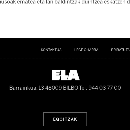
usoak ematea eta lan baldintzak duintzea eskatzen d
KONTAKTUA
LEGE OHARRA
PRIBATUTA
Barrainkua, 13 48009 BILBO
Tel: 944 03 77 00
EGOITZAK