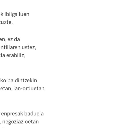
k ibilgailuen
tuzte.
en, ez da
ntillaren ustez,
 erabiliz,
ko baldintzekin
tetan, lan-orduetan
a enpresak baduela
, negoziazioetan