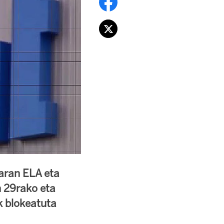
aran ELA eta
n 29rako eta
k blokeatuta