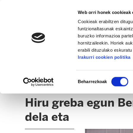
Web orri honek cookieak e
Cookieak erabiltzen ditugu
funtzionaltasunak eskaintz
buruzko informazioa partek
hornitzaileekin. Horiek au
erabili dituzulako eskurat
ZERBITZUAK
Irakurri cookien politika
ALBISTEAK
OSTALARITZA
CLICK
Baimena
Beharrezkoak
hautatzea
ITASUA
Hiru greba egun Be
dela eta