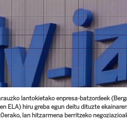
rauzko lantokietako enpresa-batzordeek (Berg
en ELA) hiru greba egun deitu dituzte ekainare
 10erako, lan hitzarmena berritzeko negoziazioa