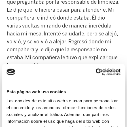
que preguntaba por la responsable de limpieza.
Le dije que le hiciera pasar para atenderle. Mi
compañera le indicó donde estaba. Él dio
varias vueltas mirando de manera incrédula
hacia mi mesa. Intenté saludarle, pero se alejó,
volvió, y se volvió a alejar. Regresó donde mi
compañera y le dijo que la responsable no
estaba. Mi compañera le tuvo que explicar que
la responsable era yo.
Cito estos dos ejemplos, pero podría citar
muchos más de algo que claramente es
Esta página web usa cookies
`racismo oculto o tácito´.
Para entender este
Las cookies de este sitio web se usan para personalizar
tipo de racismo hago referencia a la imagen de
el contenido y los anuncios, ofrecer funciones de redes
un iceberg. Una montaña de hielo que flota en
sociales y analizar el tráfico. Además, compartimos
el mar, de la cual sobresale únicamente la
información sobre el uso que haga del sitio web con