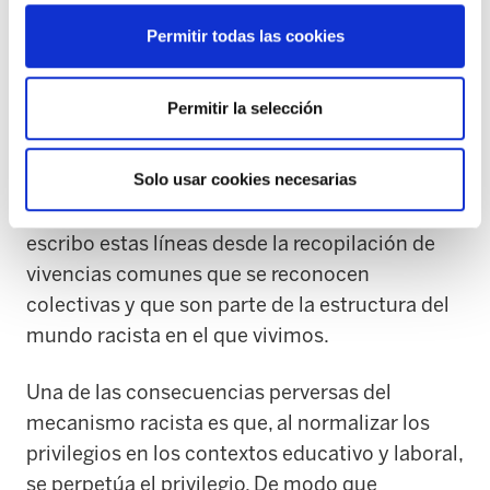
que los privilegios invisibles son lo normal. En
Permitir todas las cookies
ese imaginario, las personas con raíces en el
sur global no podemos ocupar puestos con
Permitir la selección
cierto nivel de cualificación o responsabilidad.
Hago esta afirmación a raíz de charlas y
Solo usar cookies necesarias
encuentros con otras mujeres racializadas que
han vivido situaciones similares. Por tanto,
escribo estas líneas desde la recopilación de
vivencias comunes que se reconocen
colectivas y que son parte de la estructura del
mundo racista en el que vivimos.
Una de las consecuencias perversas del
mecanismo racista es que, al normalizar los
privilegios en los contextos educativo y laboral,
se perpetúa el privilegio. De modo que