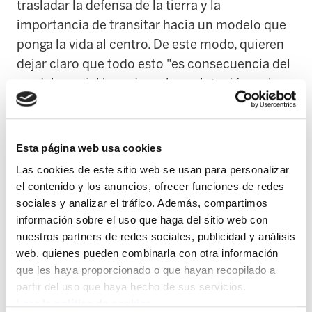
trasladar la defensa de la tierra y la
importancia de transitar hacia un modelo que
ponga la vida al centro. De este modo, quieren
dejar claro que todo esto "es consecuencia del
modelo social basado en la explotación y el
despilfarro del planeta, con la responsabilidad
de las instituciones financieras y económicas
que lo impulsan." Sin olvidar, remarcan, que
Esta página web usa cookies
esta explotación la realiza el norte global
Las cookies de este sitio web se usan para personalizar
respecto al sur global y que en la actualidad es
el contenido y los anuncios, ofrecer funciones de redes
un mecanismo para seguir colonizando los
sociales y analizar el tráfico. Además, compartimos
países del sur. “No podemos mirar para otro
información sobre el uso que haga del sitio web con
nuestros partners de redes sociales, publicidad y análisis
lado. Desde este territorio en el que vivimos
web, quienes pueden combinarla con otra información
también tenemos responsabilidad”, han
que les haya proporcionado o que hayan recopilado a
subrayado.
partir del uso que haya hecho de sus servicios.
Leer la política de cookies