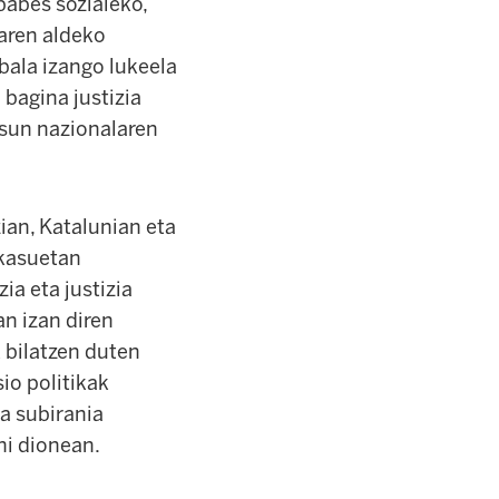
babes sozialeko,
zaren aldeko
bala izango lukeela
 bagina justizia
tasun nazionalaren
ian, Katalunian eta
 kasuetan
ia eta justizia
an izan diren
 bilatzen duten
io politikak
a subirania
hi dionean.