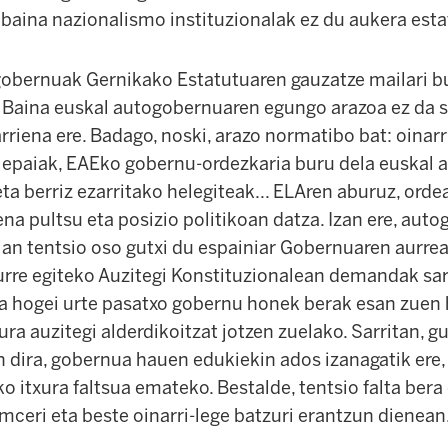
 baina nazionalismo instituzionalak ez du aukera estat
gobernuak Gernikako Estatutuaren gauzatze mailari b
. Baina euskal autogobernuaren egungo arazoa ez da s
arriena ere. Badago, noski, arazo normatibo bat: oinarr
 epaiak, EAEko gobernu-ordezkaria buru dela euskal 
eta berriz ezarritako helegiteak... ELAren aburuz, or
na pultsu eta posizio politikoan datza. Izan ere, aut
an tentsio oso gutxi du espainiar Gobernuaren aurre
aurre egiteko Auzitegi Konstituzionalean demandak sar
ela hogei urte pasatxo gobernu honek berak esan zuen 
ra auzitegi alderdikoitzat jotzen zuelako. Sarritan, gur
n dira, gobernua hauen edukiekin ados izanagatik ere,
ko itxura faltsua emateko. Bestalde, tentsio falta bera
ceri eta beste oinarri-lege batzuri erantzun dienean