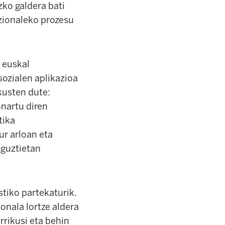
zko galdera bati
azionaleko prozesu
 euskal
sozialen aplikazioa
kusten dute:
nartu diren
tika
ur arloan eta
 guztietan
stiko partekaturik.
onala lortze aldera
rrikusi eta behin