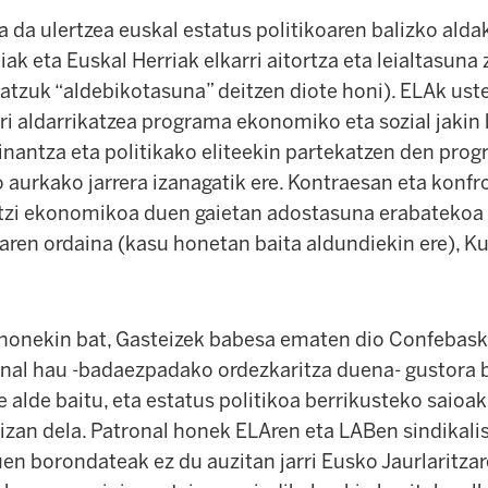
la da ulertzea euskal estatus politikoaren balizko al
iak eta Euskal Herriak elkarri aitortza eta leialtasuna 
batzuk “aldebikotasuna” deitzen diote honi). ELAk ust
i aldarrikatzea programa ekonomiko eta sozial jakin b
inantza eta politikako eliteekin partekatzen den pro
 aurkako jarrera izanagatik ere. Kontraesan eta konfr
tzi ekonomikoa duen gaietan adostasuna erabatekoa 
rraren ordaina (kasu honetan baita aldundiekin ere), K
 honekin bat, Gasteizek babesa ematen dio Confebask
nal hau -badaezpadako ordezkaritza duena- gustora bi
re alde baitu, eta estatus politikoa berrikusteko saioa
 izan dela. Patronal honek ELAren eta LABen sindikal
uen borondateak ez du auzitan jarri Eusko Jaurlaritza