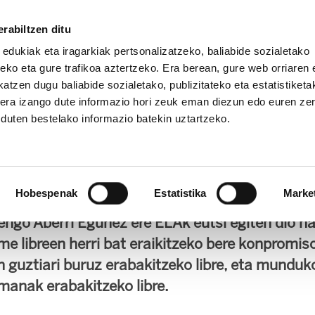
rabiltzen ditu
 edukiak eta iragarkiak pertsonalizatzeko, baliabide sozialetako
eko eta gure trafikoa aztertzeko. Era berean, gure web orriaren e
atzen dugu baliabide sozialetako, publizitateko eta estatistiketa
kera izango dute informazio hori zeuk eman diezun edo euren ze
IZ FUNDAZIOA
BIDELAGUN FUNDAZIOA
u duten bestelako informazio batekin uztartzeko.
uneko Adierazpena
Hobespenak
Estatistika
Marke
Nazionalak 2015eko Aberri Eguneko Adierazpe
engo Aberri Egunez ere ELAk eutsi egiten dio na
e libreen herri bat eraikitzeko bere konpromis
n guztiari buruz erabakitzeko libre, eta munduk
manak erabakitzeko libre.