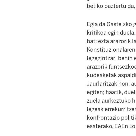
betiko baztertu da,
Egia da Gasteizko 
kritikoa egin duela
bat; ezta arazorik l
Konstituzionalaren
legegintzari behin 
arazorik funtsezkoe
kudeaketak aspaldi
Jaurlaritzak honi 
egiten; haatik, du
zuela aurkeztuko hu
legeak errekurritze
konfrontazio politi
esaterako, EAEn Lom