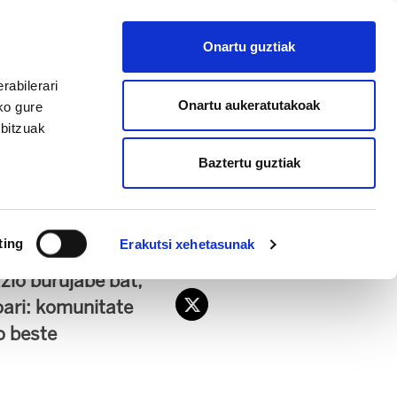
EU
ES
EN
FR
Onartu guztiak
AFILIATU
rabilerari
Onartu aukeratutakoak
ko gure
rbitzuak
Baztertu guztiak
ting
Erakutsi xehetasunak
na onartu zuen
zio burujabe bat,
oari: komunitate
o beste