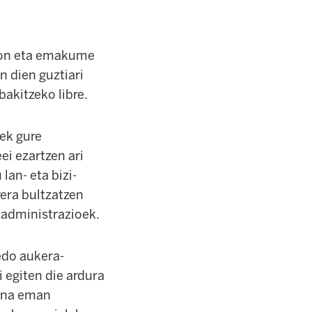
izon eta emakume
n dien guztiari
akitzeko libre.
ek gure
ei ezartzen ari
lan- eta bizi-
rera bultzatzen
 administrazioek.
 edo aukera-
 egiten die ardura
suna eman