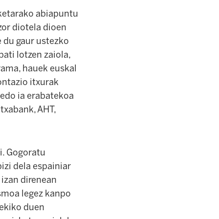
daketarako abiapuntu
zor diotela dioen
e du gaur ustezko
ati lotzen zaiola,
grama, hauek euskal
ontazio itxurak
edo ia erabatekoa
utxabank, AHT,
i. Gogoratu
zi dela espainiar
k izan direnean
ismoa legez kanpo
rekiko duen