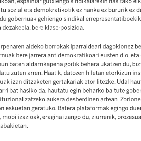
oan, espainiar gutxiengo sindikalarekin hasitako elk
tu sozial eta demokratikotik ez hanka ez bururik ez d
du gobernuak gehiengo sindikal errepresentatiboeki
n dezakeela, bere klase-posizioa.
orpenaren aldeko borrokak Iparraldeari dagokionez b
rnuak bere jarrera antidemokratikoari eusten dio, eta
un baten aldarrikapena goitik behera ukatzen du, biz
atu zuten arren. Haatik, datozen hiletan etorkizun in
uak izan ditzaketen gertakariak etor litezke. Udal hau
arri bat hasiko da, hautatu egin beharko baitute gob
ituzionalizatzeko aukera desberdinen artean. Zorione
koen eskuetan geratuko. Batera plataformak egingo duen
e, mobilizazioak, eragina izango du, ziurrenik, prozes
rabakietan.