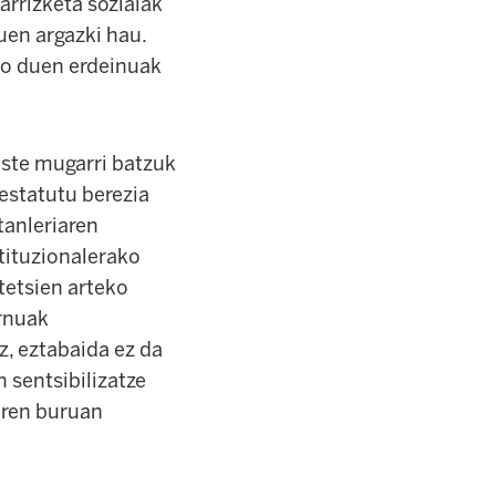
arrizketa sozialak
uen argazki hau.
ko duen erdeinuak
este mugarri batzuk
 estatutu berezia
tanleriaren
stituzionalerako
tetsien arteko
ernuak
z, eztabaida ez da
 sentsibilizatze
uaren buruan