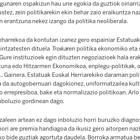
Egunaren ospakizun hau une egokia da guztiok oinarri
stez, zein politikarekin ekin behar zaio eraikuntza n
n erantzuna nekez izango da politika neoliberala.
eharrekoa da kontutan izanez gero espainiar Estatuak
aintzatesten dituela
Troika
ren politika ekonomiko eta 
Gure instituzioek egin dituzten negoziazioek hala era
una edo Hitzarmen Ekonomikoa, enplegu-politikak, o
. Gainera, Estatuak Euskal Herriarekiko daraman poli
a da autogobernuari dagokionez, uniformatzailea kult
o errepresiboa, bake eta normalizazio politikoan. Arlo
inboluzio gordinean dago.
tzaleen artean ez dago inboluzio horri buruzko diagno
ori are premia handiagoa da ikusiz gero aitorpen nazi
ko bide guztiak agortuta daudela. Borroka armatua be