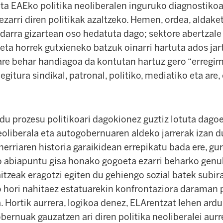
a EAEko politika neoliberalen inguruko diagnostikoa 
ezarri diren politikak azaltzeko. Hemen, ordea, aldake
darra gizartean oso hedatuta dago; sektore abertzale 
eta horrek gutxieneko batzuk oinarri hartuta ados jar
are behar handiagoa da kontutan hartuz gero “erregim
gitura sindikal, patronal, politiko, mediatiko eta are, 
du prozesu politikoari dagokionez guztiz lotuta dagoe
oliberala eta autogobernuaren aldeko jarrerak izan du
herriaren historia garaikidean errepikatu bada ere, gu
 abiapuntu gisa honako gogoeta ezarri beharko genuk
aitzeak eragotzi egiten du gehiengo sozial batek subi
o hori nahitaez estatuarekin konfrontaziora daraman 
. Hortik aurrera, logikoa denez, ELArentzat lehen ardu
bernuak gauzatzen ari diren politika neoliberalei aurr