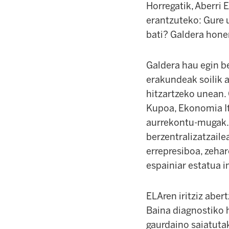
Horregatik, Aberri 
erantzuteko: Gure u
bati? Galdera hone
Galdera hau egin b
erakundeak soilik 
hitzartzeko unean. 
Kupoa, Ekonomia It
aurrekontu-mugak..
berzentralizatzaile
errepresiboa, zehar
espainiar estatua 
ELAren iritziz aber
Baina diagnostiko h
gaurdaino saiatuta