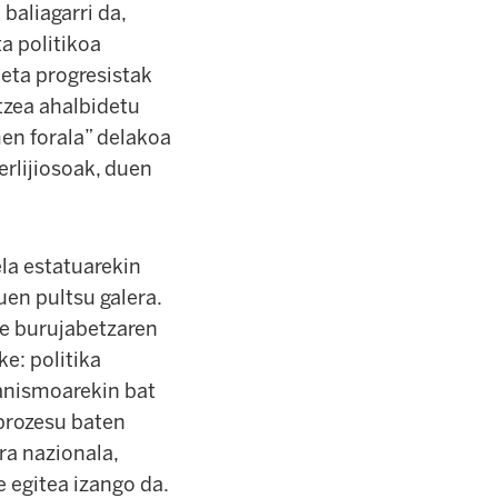
baliagarri da,
ta politikoa
eta progresistak
tzea ahalbidetu
en forala” delakoa
erlijiosoak, duen
la estatuarekin
en pultsu galera.
re burujabetzaren
e: politika
ranismoarekin bat
prozesu baten
ra nazionala,
e egitea izango da.