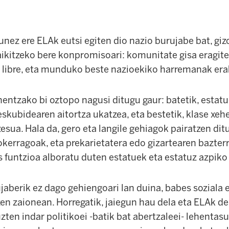
unez ere ELAk eutsi egiten dio nazio burujabe bat, g
raikitzeko bere konpromisoari: komunitate gisa eragite
 libre, eta munduko beste nazioekiko harremanak erab
entzako bi oztopo nagusi ditugu gaur: batetik, estatu
kubidearen aitortza ukatzea, eta bestetik, klase xehe
sua. Hala da, gero eta langile gehiagok pairatzen ditu 
okerragoak, eta prekarietatera edo gizartearen bazter
s funtzioa alboratu duten estatuek eta estatuz azpiko
ujaberik ez dago gehiengoari lan duina, babes soziala
n zaionean. Horregatik, jaiegun hau dela eta ELAk dei
uzten indar politikoei -batik bat abertzaleei- lehenta