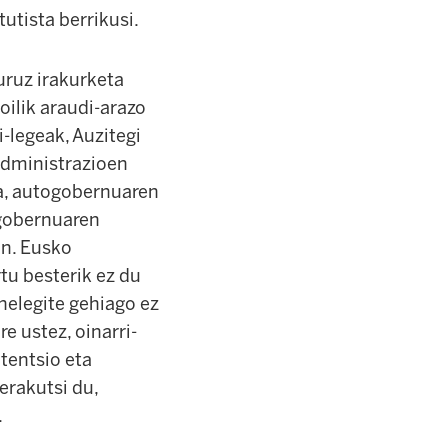
utista berrikusi.
uruz irakurketa
oilik araudi-arazo
i-legeak, Auzitegi
administrazioen
dea, autogobernuaren
ogobernuaren
an. Eusko
tu besterik ez du
helegite gehiago ez
e ustez, oinarri-
 tentsio eta
 erakutsi du,
.