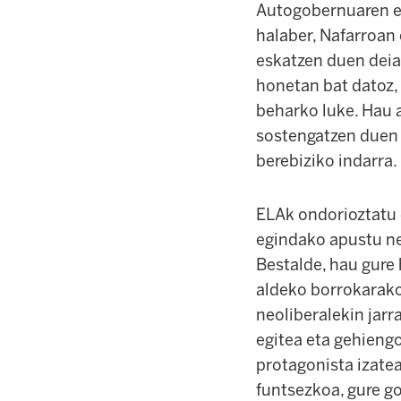
Autogobernuaren et
halaber, Nafarroan 
eskatzen duen deia
honetan bat datoz, 
beharko luke. Hau 
sostengatzen duen e
berebiziko indarra.
ELAk ondorioztatu 
egindako apustu ne
Bestalde, hau gure 
aldeko borrokarako
neoliberalekin jarr
egitea eta gehieng
protagonista izatea
funtsezkoa, gure go