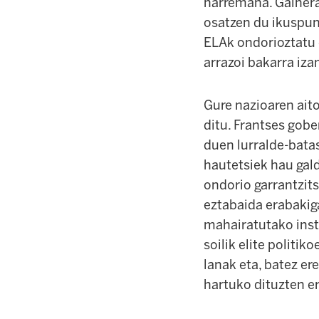
harremana. Gainerak
osatzen du ikuspun
ELAk ondorioztatu 
arrazoi bakarra iza
Gure nazioaren ait
ditu. Frantses gobe
duen lurralde-batas
hautetsiek hau gald
ondorio garrantzits
eztabaida erabakig
mahairatutako inst
soilik elite politi
lanak eta, batez er
hartuko dituzten e