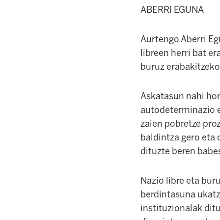
ABERRI EGUNA
Aurtengo Aberri Eg
libreen herri bat e
buruz erabakitzeko
Askatasun nahi hon
autodeterminazio es
zaien pobretze proze
baldintza gero eta 
dituzte beren babe
Nazio libre eta bur
berdintasuna ukatze
instituzionalak dit