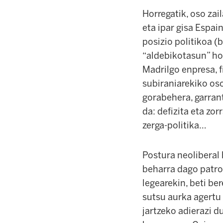
Horregatik, oso zai
eta ipar gisa Espain
posizio politikoa (
“aldebikotasun” hor
Madrilgo enpresa, f
subiraniarekiko oso
gorabehera, garran
da: defizita eta zo
zerga-politika…
Postura neoliberal
beharra dago patro
legearekin, beti be
sutsu aurka agertu
jartzeko adierazi d