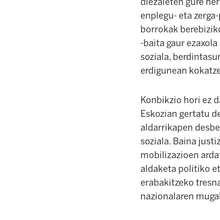
diezaieten gure he
enplegu- eta zerga-
borrokak berebiziko
-baita gaur ezaxola
soziala, berdintasu
erdigunean kokatz
Konbikzio hori ez 
Eskozian gertatu d
aldarrikapen desber
soziala. Baina justi
mobilizazioen ardat
aldaketa politiko e
erabakitzeko tresna
nazionalaren muga