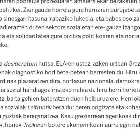
rriaren pobretze prozesuaren amaiera ekar dezaketen 
politikei. Ziur gaude horrela gure herriaren burujabet
 sinesgarritasuna irabaziko lukeela, eta babes oso za
 adierazten duten sektore sozialetan ere- gauza izango
na eta solidaritatea gure bizitza politikoaren eta nor
eko.
da
desideratum
hutsa
. ELAren ustez, azken urtean Grez
enak diagnostiko hori bete-betean berresten du. Hiru
dinak plazaratzen dira, nortasun nazionala, demokraz
zia sozial handiagoa iristeko nahia da hiru herri horiet
z, baita gehien bateratzen duen helburua ere. Herriok
ta sozialak
Leitmotiv
bera du: beren
ongizate eta kohes
 guztiak bereganatzea. Kasu greziarrean agerikoak dir
k, honek
Troika
ren botere ekonomikoari aurre egin na