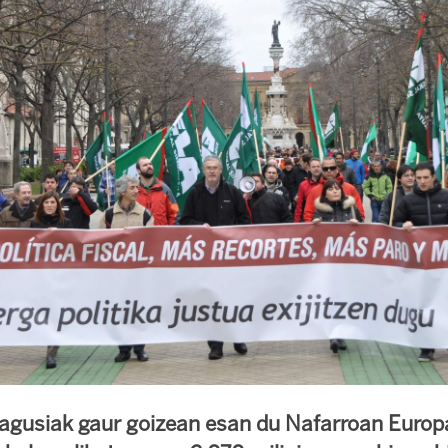
nagusiak gaur goizean esan du Nafarroan Europ