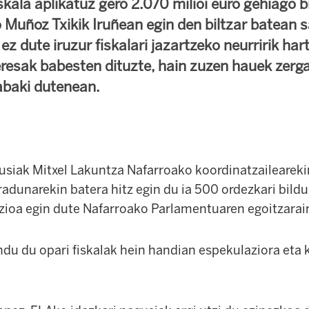
skala aplikatuz gero 2.070 milioi euro gehiago b
 Muñoz Txikik Iruñean egin den biltzar batean 
z dute iruzur fiskalari jazartzeko neurririk har
eresak babesten dituzte, hain zuzen hauek zerga
abaki dutenean.
usiak Mitxel Lakuntza Nafarroako koordinatzaileareki
radunarekin batera hitz egin du ia 500 ordezkari bildu
ioa egin dute Nafarroako Parlamentuaren egoitzarai
 du opari fiskalak hein handian espekulaziora eta k