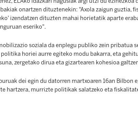
nez, ELAko idazkari nagusiak argi utzi du ezinezkoa 
abakiak onartzen dituztenekin: "Axola zaigun guztia, fi
leko' izendatzen dituzten mahai horietatik aparte erab
inguruan eseriko".
obilizazio soziala da enplegu publiko zein pribatua 
n politika horiei aurre egiteko modu bakarra, eta gehi
suna, zergetako dirua eta gizartearen kohesioa galtzen
buruak dei egin du datorren martxoaren 16an Bilbon 
e hartzera, murrizte politikak salatzeko eta fiskalita