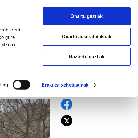
EU
ES
EN
FR
Onartu guztiak
AFILIATU
rabilerari
Onartu aukeratutakoak
ko gure
rbitzuak
Baztertu guztiak
har da, enplegua
ting
Erakutsi xehetasunak