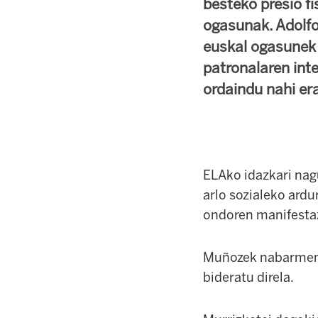
besteko presio fi
ogasunak. Adolfo
euskal ogasunek e
patronalaren int
ordaindu nahi er
ELAko idazkari nag
arlo sozialeko ardu
ondoren manifestaz
Muñozek nabarmendu
bideratu direla.