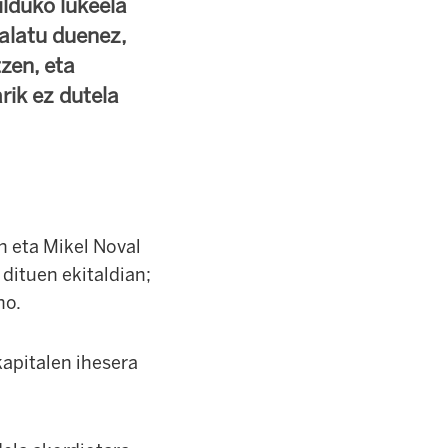
ilduko lukeela
salatu duenez,
tzen, eta
rik ez dutela
n eta Mikel Noval
 dituen ekitaldian;
no.
apitalen ihesera