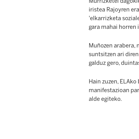
Murrizketei dagokie
iristea Rajoyren er
'elkarrizketa sozia
gara mahai horren 
Muñozen arabera, m
suntsitzen ari dire
galduz gero, duinta
Hain zuzen, ELAko 
manifestazioan part
alde egiteko.