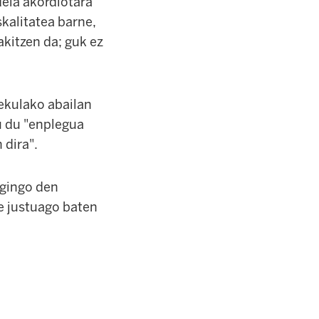
dela akordiotara
skalitatea barne,
akitzen da; guk ez
sekulako abailan
tu du "enplegua
 dira".
egingo den
te justuago baten