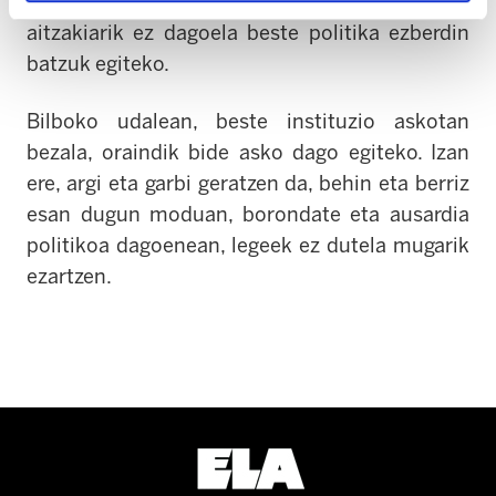
negoziazio esparruaren alde apustu egiteko eta
aitzakiarik ez dagoela beste politika ezberdin
batzuk egiteko.
Bilboko udalean, beste instituzio askotan
bezala, oraindik bide asko dago egiteko. Izan
ere, argi eta garbi geratzen da, behin eta berriz
esan dugun moduan, borondate eta ausardia
politikoa dagoenean, legeek ez dutela mugarik
ezartzen.