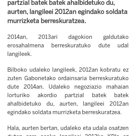
partzial batek batek ahalbidetuko du,
aurten, langileei 2012an egindako soldata
murrizketa berreskuratzea.
2014an, 2013ari dagokion galdutako
erosahalmena berreskuratuko dute udal
langileek.
Bilboko udaleko langileek, 2012an kobratu ez
zuten Gabonetako ordainsaria berreskuratuko
dute 2014an. Udaleko negoziazio mahaian
lorturiko akordio partzial batek batek
ahalbidetuko du, aurten, langileei 2012an
egindako soldata murrizketa berreskuratzea.
Hala, aurten bertan, udaleko eta udala osatzen