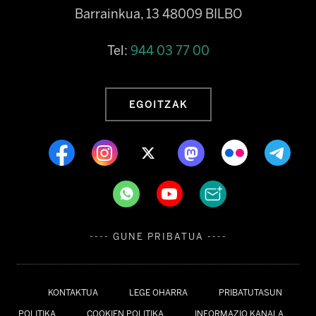
Barrainkua, 13 48009 BILBO
Tel:
944 03 77 00
EGOITZAK
---- GUNE PRIBATUA ----
KONTAKTUA
LEGE OHARRA
PRIBATUTASUN
POLITIKA
COOKIEN POLITIKA
INFORMAZIO KANALA