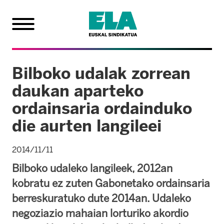
Bilboko udalak zorrean
daukan aparteko
ordainsaria ordainduko
die aurten langileei
2014/11/11
Bilboko udaleko langileek, 2012an
kobratu ez zuten Gabonetako ordainsaria
berreskuratuko dute 2014an. Udaleko
negoziazio mahaian lorturiko akordio