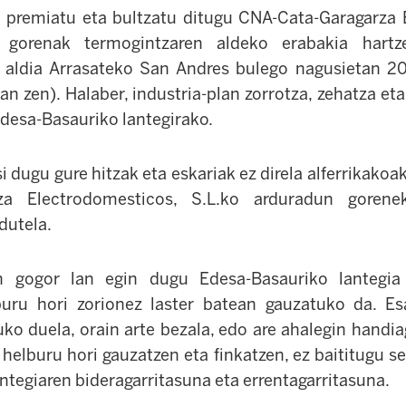
ti premiatu eta bultzatu ditugu CNA-Cata-Garagarza
 gorenak termogintzaren aldeko erabakia hartze
n aldia Arrasateko San Andres bulego nagusietan 20
an zen). Halaber, industria-plan zorrotza, zehatza et
Edesa-Basauriko lantegirako.
i dugu gure hitzak eta eskariak ez direla alferrikakoa
za Electrodomesticos, S.L.ko arduradun gorenek
dutela.
n gogor lan egin dugu Edesa-Basauriko lantegia 
lburu hori zorionez laster batean gauzatuko da. 
tuko duela, orain arte bezala, edo are ahalegin handi
elburu hori gauzatzen eta finkatzen, ez baititugu se
ntegiaren bideragarritasuna eta errentagarritasuna.