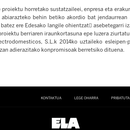
e proiektu horretako sustatzaileei, enpresa eta erak
 abiarazteko behin betiko akordio bat jendaurrean 
 batez ere Edesako langile ohientzat

asebetegarri i
roiektu berriaren iraunkortasuna epe luzera ziurtat
ectrodomesticos, S.L.k 2014ko uztaileko esleipen-
zan adierazitako konpromisoak berretsiko dituena.
KONTAKTUA
LEGE OHARRA
PRIBATUTA