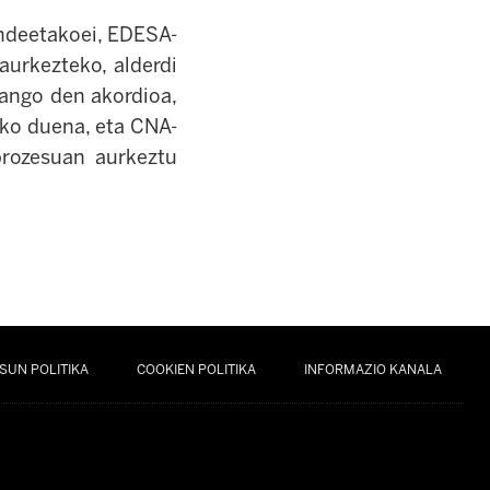
undeetakoei, EDESA-
aurkezteko, alderdi
zango den akordioa,
uko duena, eta CNA-
prozesuan aurkeztu
SUN POLITIKA
COOKIEN POLITIKA
INFORMAZIO KANALA