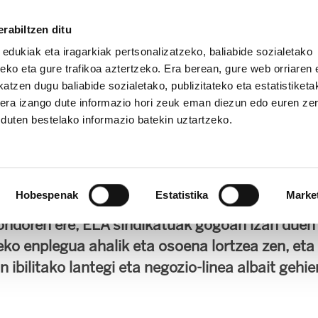
rabiltzen ditu
 edukiak eta iragarkiak pertsonalizatzeko, baliabide sozialetako
eko eta gure trafikoa aztertzeko. Era berean, gure web orriaren e
atzen dugu baliabide sozialetako, publizitateko eta estatistiketa
kera izango dute informazio hori zeuk eman diezun edo euren ze
IZ FUNDAZIOA
BIDELAGUN FUNDAZIOA
u duten bestelako informazio batekin uztartzeko.
roiektu iraunkor baten 
Hobespenak
Estatistika
Marke
su osoan eta Fagor Electrodomesticos Sdad. C
 ondoren ere, ELA sindikatuak gogoan izan duen
eko enplegua ahalik eta osoena lortzea zen, eta
n ibilitako lantegi eta negozio-linea albait gehi