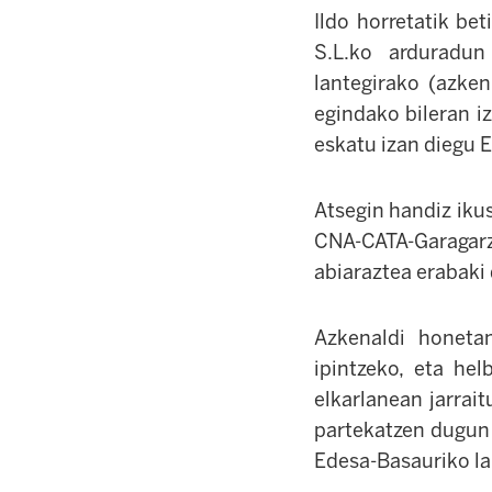
Ildo horretatik be
S.L.ko arduradun
lantegirako (azke
egindako bileran iz
eskatu izan diegu 
Atsegin handiz ikus
CNA-CATA-Garagar
abiaraztea erabaki 
Azkenaldi honeta
ipintzeko, eta he
elkarlanean jarrai
partekatzen dugun h
Edesa-Basauriko la