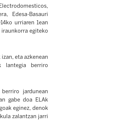
 Electrodomesticos,
ra, Edesa-Basauri
14ko urriaren 1ean
a iraunkorra egiteko
k izan, eta azkenean
 lantegia berriro
berriro jardunean
Esan gabe doa ELAk
agoak eginez, denok
kula zalantzan jarri