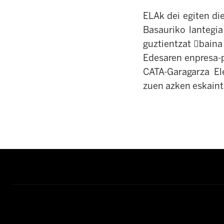
ELAk dei egiten di
Basauriko lantegia
guztientzat

baina
Edesaren enpresa-p
CATA-Garagarza El
zuen azken eskaint