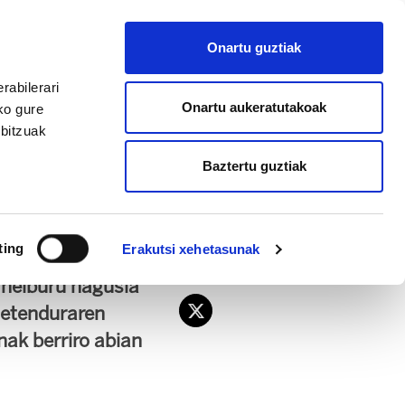
EU
ES
EN
FR
Onartu guztiak
AFILIATU
rabilerari
Onartu aukeratutakoak
ko gure
rbitzuak
Baztertu guztiak
alde
ting
Erakutsi xehetasunak
oop.aren
 helburu nagusia
 etenduraren
enak berriro abian