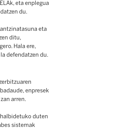
 ELAk, eta enplegua
ndatzen du.
 antzinatasuna eta
en ditu,
ero. Hala ere,
ila defendatzen du.
zerbitzuaren
z badaude, enpresek
izan arren.
ahalbidetuko duten
abes sistemak