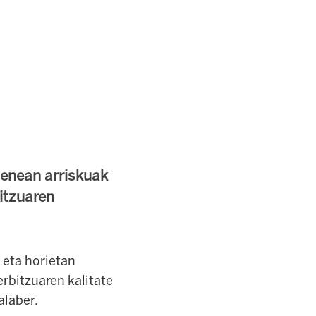
menean arriskuak
itzuaren
 eta horietan
rbitzuaren kalitate
alaber.