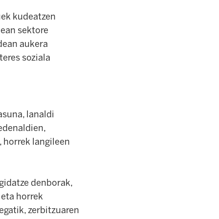
tuek kudeatzen
nean sektore
idean aukera
teres soziala
suna, lanaldi
sedenaldien,
 horrek langileen
 gidatze denborak,
eta horrek
egatik, zerbitzuaren