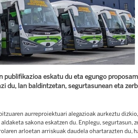
n publifikazioa eskatu du eta egungo proposa
zi du, lan baldintzetan, segurtasunean eta zerb
itzuaren aurreproiektuari alegazioak aurkeztu dizkio,
aldaketa sakona eskatzen du. Enplegu, segurtasun, ze
olaren arloetan arriskuak daudela ohartarazten du, h