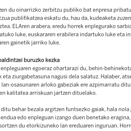
zen du oinarrizko zerbitzu publiko bat enpresa priba
bitzua publifikatzea eskatu du, hau da, kudeaketa zuze
ztea. ELAren arabera, eredu horrek enplegurako sarb
uko luke, euskararen erabilera indartuko luke eta in
en gainetik jarriko luke.
baldintzei buruzko kezka
enpleguaren egoeraz ohartarazi du, behin-behinekota
ak eta ziurgabetasuna nagusi dela salatuz. Halaber, at
 lan-osasunaren arloko gabeziak ere azpimarratu ditu,
en kalitatea arriskuan jartzen dituelako.
ditu behar bezala argitzen funtsezko gaiak, hala nola
endua edo enpleguan izango duen benetako eragina, 
sortzen du etorkizuneko lan ereduaren inguruan. Horr