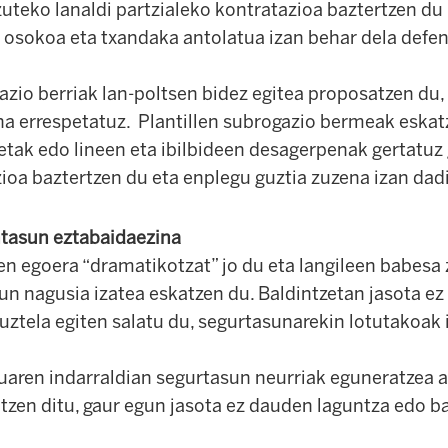
zuteko lanaldi partzialeko kontratazioa baztertzen du
 osokoa eta txandaka antolatua izan behar dela defe
azio berriak lan-poltsen bidez egitea proposatzen du,
 errespetatuz. Plantillen subrogazio bermeak eskatz
tak edo lineen eta ibilbideen desagerpenak gertatuz g
ioa baztertzen du eta enplegu guztia zuzena izan dad
ntasun eztabaidaezina
n egoera “dramatikotzat” jo du eta langileen babesa 
un nagusia izatea eskatzen du. Baldintzetan jasota e
ztela egiten salatu du, segurtasunarekin lotutakoak 
tuaren indarraldian segurtasun neurriak eguneratzea 
en ditu, gaur egun jasota ez dauden laguntza edo b