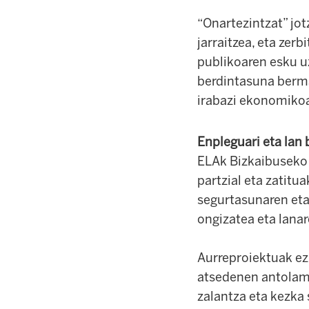
“Onartezintzat” jot
jarraitzea, eta zer
publikoaren esku u
berdintasuna bermat
irabazi ekonomikoar
Enpleguari eta lan 
ELAk Bizkaibuseko 
partzial eta zatitu
segurtasunaren eta
ongizatea eta lanar
Aurreproiektuak ez 
atsedenen antolam
zalantza eta kezka 