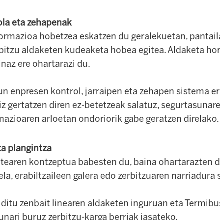
ola eta zehapenak
formazioa hobetzea eskatzen du geralekuetan, pantail
rbitzu aldaketen kudeaketa hobea egitea. Aldaketa hor
naz ere ohartarazi du.
n enpresen kontrol, jarraipen eta zehapen sistema er
riz gertatzen diren ez-betetzeak salatuz, segurtasunaren
azioaren arloetan ondoriorik gabe geratzen direlako.
ta plangintza
tearen kontzeptua babesten du, baina ohartarazten 
ela, erabiltzaileen galera edo zerbitzuaren narriadura 
 ditu zenbait linearen aldaketen inguruan eta Termib
unari buruz zerbitzu-karga berriak jasateko.