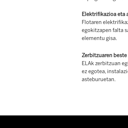
Elektrifikazioa eta
Flotaren elektrifik
egokitzapen falta 
elementu gisa.
Zerbitzuaren beste
ELAk zerbitzuan eg
ez egotea, instalaz
asteburuetan.