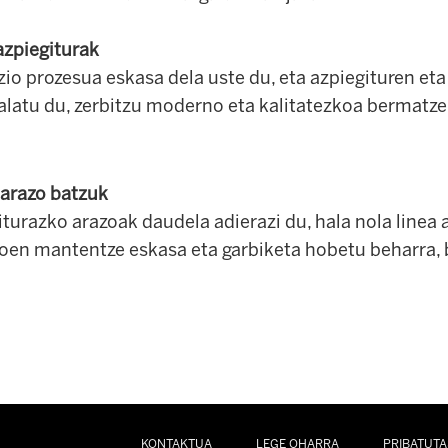
 azpiegiturak
azio prozesua eskasa dela uste du, eta azpiegituren et
salatu du, zerbitzu moderno eta kalitatezkoa bermatz
 arazo batzuk
iturazko arazoak daudela adierazi du, hala nola line
ioen mantentze eskasa eta garbiketa hobetu beharra, 
KONTAKTUA
LEGE OHARRA
PRIBATUTA