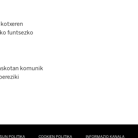
a kotxeren
eko funtsezko
a askotan komunik
bereziki
SUN POLITIKA
COOKIEN POLITIKA
INFORMAZIO KANALA