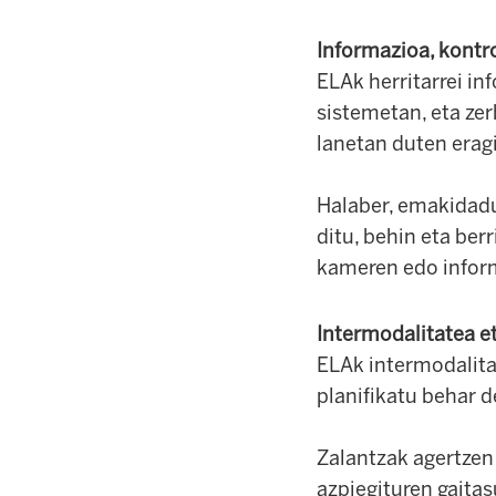
Informazioa, kontr
ELAk herritarrei in
sistemetan, eta ze
lanetan duten eragi
Halaber, emakidadu
ditu, behin eta ber
kameren edo inform
Intermodalitatea e
ELAk intermodalita
planifikatu behar d
Zalantzak agertzen
azpiegituren gaitas