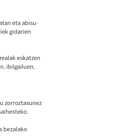
atan eta abisu-
iek gidarien
realak eskatzen
, ibilgailuen,
du zorroztasunez
saihesteko.
us bezalako