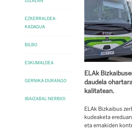
GIZALAN
EZKERRALDEA-
KADAGUA
BILBO
ESKUMALDEA
ELAk Bizkaibuse
GERNIKA-DURANGO
daudela ohartara
kalitatean.
IBAIZABAL-NERBIOI
ELAk Bizkaibus zerb
kudeaketa ereduan 
eta emakiden kontr