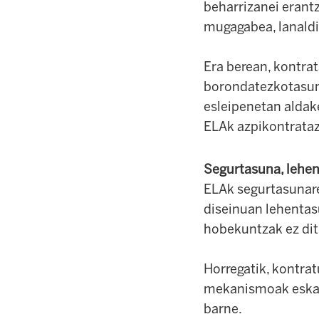
beharrizanei erant
mugagabea, lanaldi
Era berean, kontrat
borondatezkotasuna
esleipenetan aldake
ELAk azpikontrataz
Segurtasuna, lehe
ELAk segurtasunare
diseinuan lehentas
hobekuntzak ez ditu
Horregatik, kontra
mekanismoak eskatz
barne.