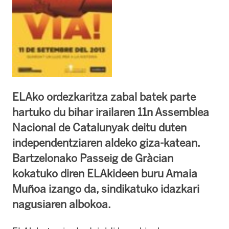
ELAko ordezkaritza zabal batek parte
hartuko du bihar irailaren 11n Assemblea
Nacional de Catalunyak deitu duten
independentziaren aldeko giza-katean.
Bartzelonako Passeig de Gràcian
kokatuko diren ELAkideen buru Amaia
Muñoa izango da, sindikatuko idazkari
nagusiaren albokoa.