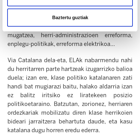
batzuk dira defizit-mugaren aldebakarreko
inposizioa, hezkuntzaren gisako eskumenak
inbaditzea (Wert legea), erakunde arautzaileak
Baztertu guztiak
bereganatu izana, kanpo-ekintza politikoa
mugatzea, herri-administrazioen erreforma,
enplegu-politikak, erreforma elektrikoa...
Via Catalana dela-eta, ELAk nabarmendu nahi
du herritarren parte hartzeak izugarrizko balioa
duela; izan ere, klase politiko katalanaren zati
handi bat mugiarazi baitu, halako aldarria izan
ez balitz iritsiko ez liratekeen posizio
politikoetaraino. Batzutan, zorionez, herriaren
ordezkariak mobilizatu diren klase herrikoien
bideari jarraitzera behartuta daude, eta kasu
katalana dugu horren eredu ederra.