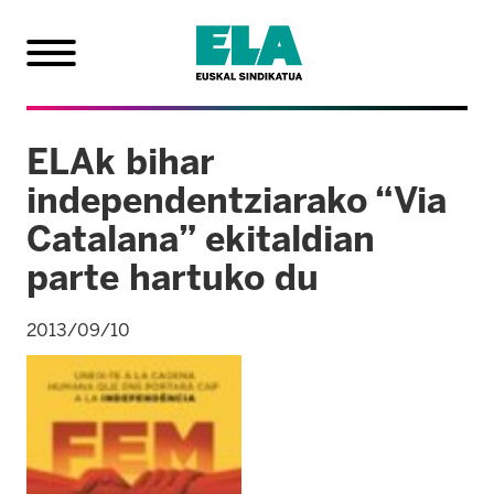
ELAk bihar
independentziarako “Via
Catalana” ekitaldian
parte hartuko du
2013/09/10