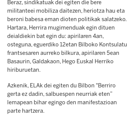
Beraz, sindikatuak dei egiten die bere
militanteei mobiliza daitezen, heriotza hau eta
beroni babesa eman dioten politikak salatzeko.
Hartara, Herrira mugimenduak egin dituen
deialdiekin bat egin du: apirilaren 4an,
osteguna, eguerdiko 12etan Bilboko Kontsulatu
frantsesaren aurreko bilkura, apirilaren 5ean
Basaurin, Galdakaon, Hego Euskal Herriko
hiriburuetan.
Azkenik, ELAk dei egiten du Bilbon "Berriro
gerta ez dadin, salbuespen neurriak eten”
lemapean bihar egingo den manifestazioan
parte hartzera.