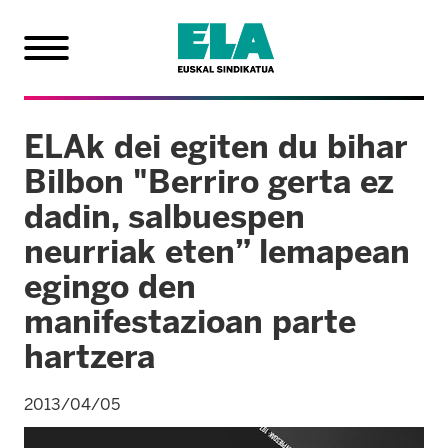
ELAk dei egiten du bihar
Bilbon "Berriro gerta ez
dadin, salbuespen
neurriak eten” lemapean
egingo den
manifestazioan parte
hartzera
2013/04/05