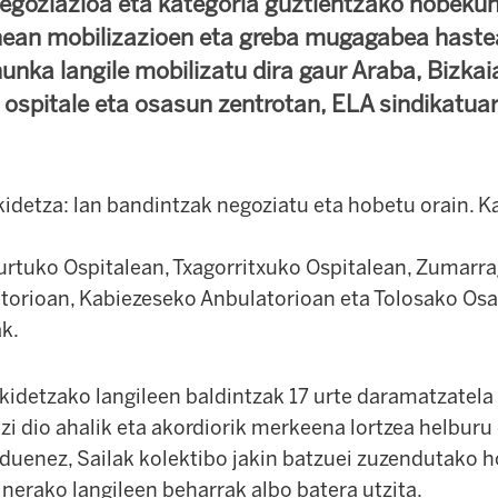
goziazioa eta kategoria guztientzako hobekun
enean mobilizazioen eta greba mugagabea haste
hunka langile mobilizatu dira gaur Araba, Bizka
ospitale eta osasun zentrotan, ELA sindikatuare
idetza: lan bandintzak negoziatu eta hobetu orain. Ka
urtuko Ospitalean, Txagorritxuko Ospitalean, Zumarra
torioan, Kabiezeseko Anbulatorioan eta Tolosako Os
ak.
idetzako langileen baldintzak 17 urte daramatzatela 
zi dio ahalik eta akordiorik merkeena lortzea helburu
u duenez, Sailak kolektibo jakin batzuei zuzendutako
inerako langileen beharrak albo batera utzita.