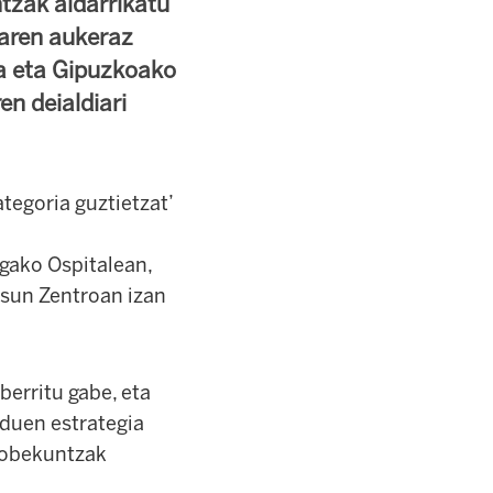
tzak aldarrikatu
aren aukeraz
ia eta Gipuzkoako
n deialdiari
tegoria guztietzat’
gako Ospitalean,
asun Zentroan izan
berritu gabe, eta
 duen estrategia
 hobekuntzak