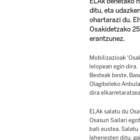
ELAk benetako ne
ditu, eta udazk
ohartarazi du. E
Osakidetzako 25 
erantzunez.
Mobilizazioak ‘Osak
lelopean egin dira.
Besteak beste, Bas
Olagibeleko Anbula
dira elkarretaratze
ELAk salatu du Osak
Osasun Sailari egot
bati eustea. Salat
lehenesten ditu, ga