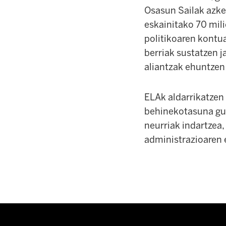
Osasun Sailak azke
eskainitako 70 mil
politikoaren kontua
berriak sustatzen 
aliantzak ehuntzen
ELAk aldarrikatzen
behinekotasuna gut
neurriak indartzea,
administrazioaren 