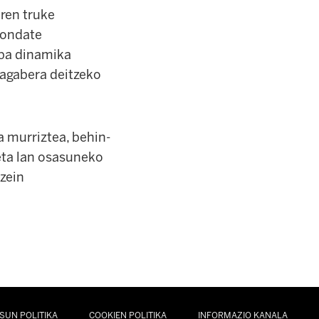
ren truke
rondate
eba dinamika
gagabera deitzeko
a murriztea, behin-
eta lan osasuneko
 zein
SUN POLITIKA
COOKIEN POLITIKA
INFORMAZIO KANALA