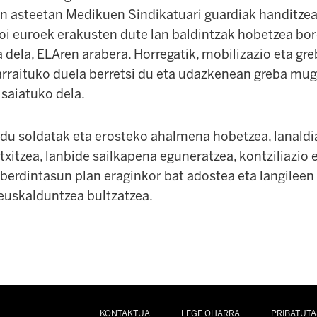
n asteetan Medikuen Sindikatuari guardiak handitzea
ioi euroek erakusten dute lan baldintzak hobetzea bo
 dela, ELAren arabera. Horregatik, mobilizazio eta gr
jarraituko duela berretsi du eta udazkenean greba mu
 saiatuko dela.
 du soldatak eta erosteko ahalmena hobetzea, lanaldi
xitzea, lanbide sailkapena eguneratzea, kontziliazio 
 berdintasun plan eraginkor bat adostea eta langileen
euskalduntzea bultzatzea.
KONTAKTUA
LEGE OHARRA
PRIBATUTA