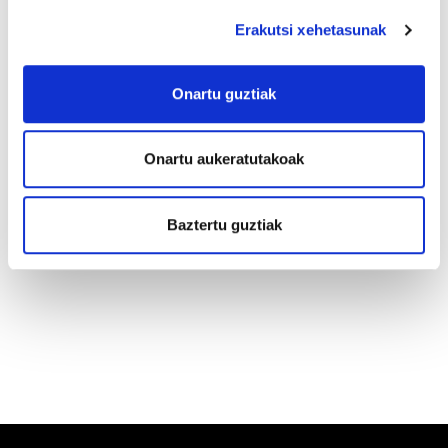
Argi dago patronalek Negoziazio Kolektiboaren
Erakutsi xehetasunak
2012ko Erreforma aplikatu nahi dutela, eta
horren aurrean MercaBilbaoko langileek planto
egitea erabaki dute.
Onartu guztiak
Horregatik guztiagatik MercaBilbaoko langile
Onartu aukeratutakoak
horiei ez zaie beste biderik geratzen greba
egitea baino, lan-baldintza duin batzuen alde,
eta beren hitzarmenetan oraindik dituzten
Baztertu guztiak
bermeen alde.