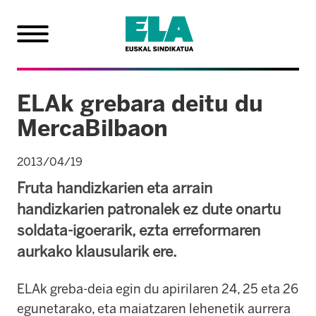
ELAk grebara deitu du
MercaBilbaon
2013/04/19
Fruta handizkarien eta arrain
handizkarien patronalek ez dute onartu
soldata-igoerarik, ezta erreformaren
aurkako klausularik ere.
ELA
k
greba-deia egin du apirilaren 24, 25 eta 26
egunetarako, eta maiatzaren lehenetik aurrera