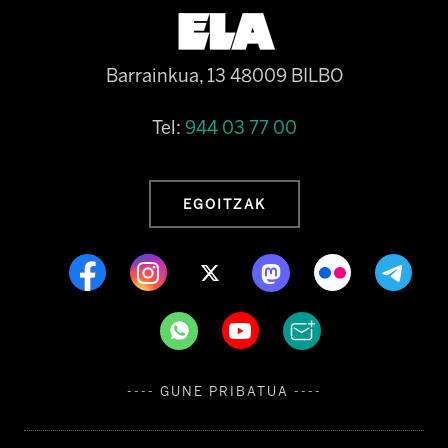
Barrainkua, 13 48009 BILBO
Tel:
944 03 77 00
EGOITZAK
---- GUNE PRIBATUA ----