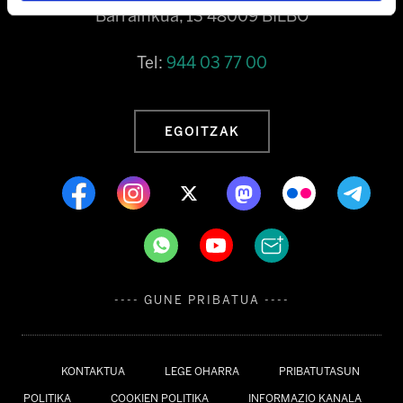
Barrainkua, 13 48009 BILBO
Tel:
944 03 77 00
EGOITZAK
---- GUNE PRIBATUA ----
KONTAKTUA
LEGE OHARRA
PRIBATUTASUN
POLITIKA
COOKIEN POLITIKA
INFORMAZIO KANALA