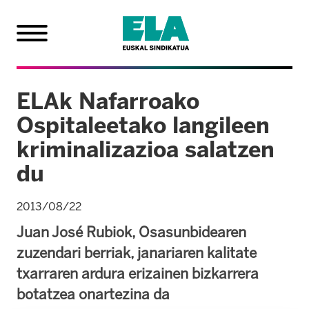
ELAk Nafarroako
Ospitaleetako langileen
kriminalizazioa salatzen
du
2013/08/22
Juan José Rubiok, Osasunbidearen
zuzendari berriak, janariaren kalitate
txarraren ardura erizainen bizkarrera
botatzea onartezina da