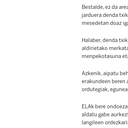
Bestalde, ez da are
jarduera denda txik
mesedetan doaz iga
Halaber, denda txik
aldirietako merkata
menpekotasuna eta 
Azkenik, aipatu beh
erakundeen beren a
ordutegiak, egunea
ELAk bere ondoeza
aldatu gabe aurkez
langileen ordezkari