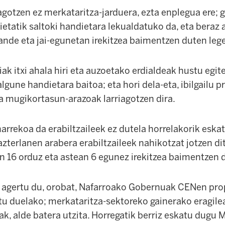
agotzen ez merkataritza-jarduera, ezta enplegua ere; g
ietatik saltoki handietara lekualdatuko da, eta beraz
nde eta jai-egunetan irekitzea baimentzen duten leg
iak itxi ahala hiri eta auzoetako erdialdeak hustu egite
lgune handietara baitoa; eta hori dela-eta, ibilgailu p
mugikortasun-arazoak larriagotzen dira.
arrekoa da erabiltzaileek ez dutela horrelakorik eskat
zterlanen arabera erabiltzaileek nahikotzat jotzen di
n 16 orduz eta astean 6 egunez irekitzea baimentzen 
 agertu du, orobat, Nafarroako Gobernuak CENen pr
tu duelako; merkataritza-sektoreko gainerako eragile
ak, alde batera utzita. Horregatik berriz eskatu dugu 