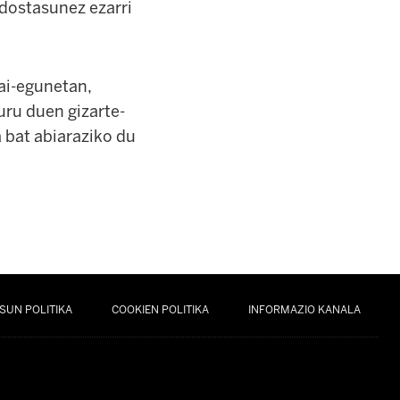
dostasunez ezarri
jai-egunetan,
uru duen gizarte-
 bat abiaraziko du
SUN POLITIKA
COOKIEN POLITIKA
INFORMAZIO KANALA