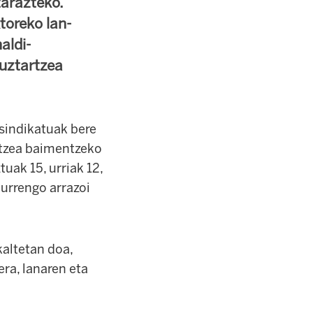
tarazteko.
toreko lan-
aldi-
 uztartzea
sindikatuak bere
itzea baimentzeko
tuak 15, urriak 12,
hurrengo arrazoi
kaltetan doa,
ra, lanaren eta