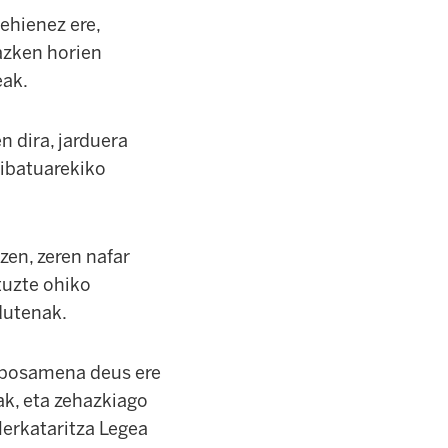
ehienez ere,
 azken horien
eak.
n dira, jarduera
ribatuarekiko
zen, zeren nafar
tuzte ohiko
dutenak.
oposamena deus ere
ak, eta zehazkiago
Merkataritza Legea