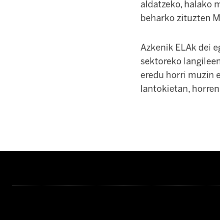
aldatzeko, halako 
beharko zituzten M
Azkenik ELAk dei eg
sektoreko langilee
eredu horri muzin e
lantokietan, horren