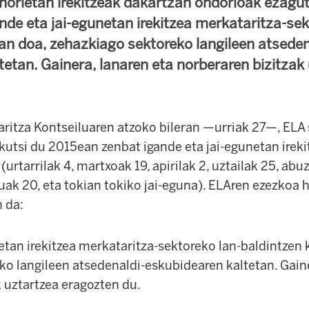
n horietan irekitzeak dakartzan ondorioak ezagu
ande eta jai-egunetan irekitzea merkataritza-sek
tan doa, zehazkiago sektoreko langileen atseden
tetan. Gainera, lanaren eta norberaren bizitzak
ritza Kontseiluaren atzoko bileran —urriak 27—, ELA 
utsi du 2015ean zenbat igande eta jai-egunetan irek
rtarrilak 4, martxoak 19, apirilak 2, uztailak 25, abuz
ak 20, eta tokian tokiko jai-eguna). ELAren ezezkoa 
 da:
etan irekitzea merkataritza-sektoreko lan-baldintzen 
ko langileen atsedenaldi-eskubidearen kaltetan. Gaine
 uztartzea eragozten du.