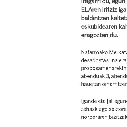
iragarri du, egu
ELAren iritziz ig
baldintzen kalte
eskubidearen kal
eragozten du.
Nafarroako Merkata
desadostasuna erak
proposamenarekin (u
abenduak 3, abendu
hauetan oinarritzen
Igande eta jai-egun
zehazkiago sektore
norberaren bizitzak