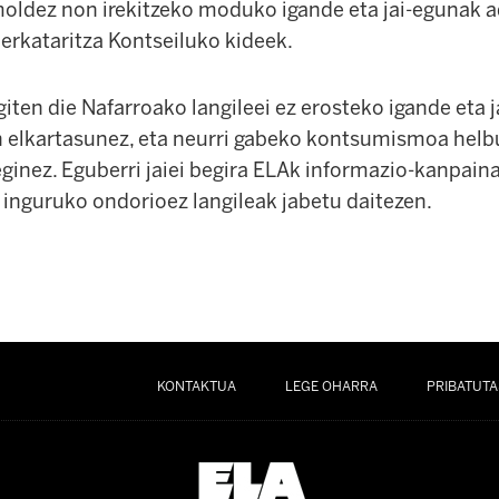
moldez non irekitzeko moduko igande eta jai-egunak a
erkataritza Kontseiluko kideek.
iten die Nafarroako langileei ez erosteko igande eta 
n elkartasunez, eta neurri gabeko kontsumismoa helb
ginez. Eguberri jaiei begira ELAk informazio-kanpaina
 inguruko ondorioez langileak jabetu daitezen.
KONTAKTUA
LEGE OHARRA
PRIBATUTA