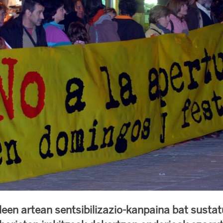
leen artean sentsibilizazio-kanpaina bat susta