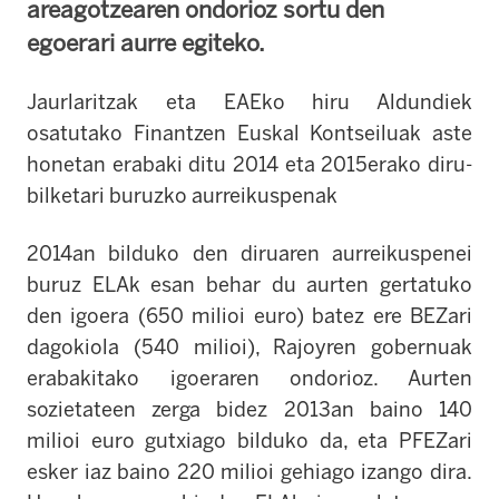
areagotzearen ondorioz sortu den
egoerari aurre egiteko.
Jaurlaritzak eta EAEko hiru Aldundiek
osatutako Finantzen Euskal Kontseiluak aste
honetan erabaki ditu 2014 eta 2015erako diru-
bilketari buruzko aurreikuspenak
2014an bilduko den diruaren aurreikuspenei
buruz ELAk esan behar du aurten gertatuko
den igoera (650 milioi euro) batez ere BEZari
dagokiola (540 milioi), Rajoyren gobernuak
erabakitako igoeraren ondorioz. Aurten
sozietateen zerga bidez 2013an baino 140
milioi euro gutxiago bilduko da, eta PFEZari
esker iaz baino 220 milioi gehiago izango dira.