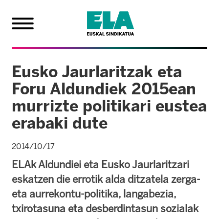
Eusko Jaurlaritzak eta
Foru Aldundiek 2015ean
murrizte politikari eustea
erabaki dute
2014/10/17
ELAk Aldundiei eta Eusko Jaurlaritzari
eskatzen die errotik alda ditzatela zerga-
eta aurrekontu-politika, langabezia,
txirotasuna eta desberdintasun sozialak