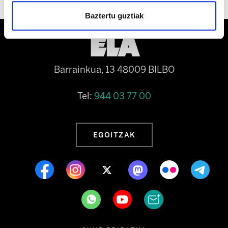
Baztertu guztiak
Barrainkua, 13 48009 BILBO
Tel:
944 03 77 00
EGOITZAK