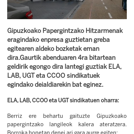
Gipuzkoako Papergintzako Hitzarmenak
eragindako enpresa guztietan greba
egitearen aldeko bozketak eman
dira.Gaurtik abenduaren 4ra bitartean
geldirik egongo dira lantegi guztiak ELA,
LAB, UGT eta CCOO sindikatuek
egindako deialdiarekin bat eginez.
ELA, LAB, CCOO eta UGT sindikatuen oharra:
Berriz ere behartu gaituzte Gipuzkoako
papergintzako langileok kalera ateratzera.
Borroka honetan denei ari gara aurre egiten: