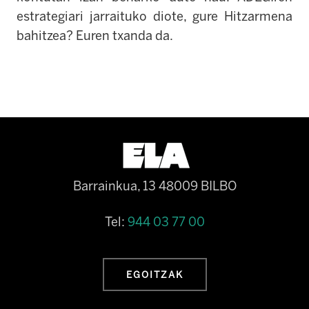
estrategiari jarraituko diote, gure Hitzarmena
bahitzea? Euren txanda da.
Barrainkua, 13 48009 BILBO
Tel:
944 03 77 00
EGOITZAK