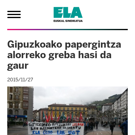
Gipuzkoako papergintza
alorreko greba hasi da
gaur
2015/11/27