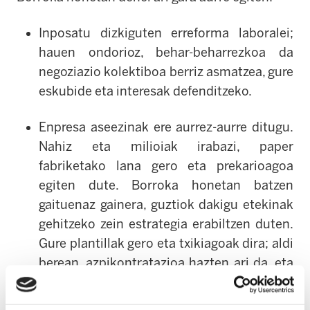
Inposatu dizkiguten erreforma laboralei;
hauen ondorioz, behar-beharrezkoa da
negoziazio kolektiboa berriz asmatzea, gure
eskubide eta interesak defenditzeko.
Enpresa aseezinak ere aurrez-aurre ditugu.
Nahiz eta milioiak irabazi, paper
fabriketako lana gero eta prekarioagoa
egiten dute. Borroka honetan batzen
gaituenaz gainera, guztiok dakigu etekinak
gehitzeko zein estrategia erabiltzen duten.
Gure plantillak gero eta txikiagoak dira; aldi
berean, azpikontratazioa hazten ari da, eta
horrekin batera, zatiketa eta prekaritatea.