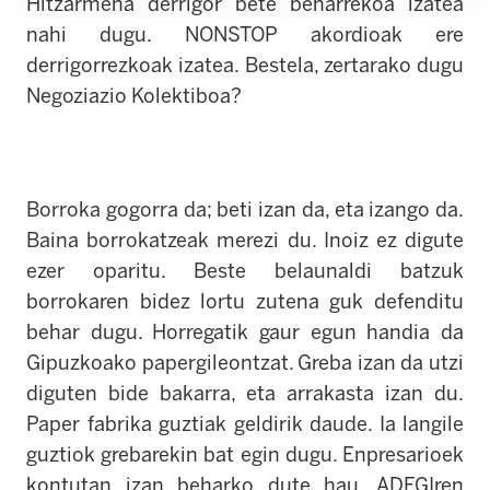
Hitzarmena derrigor bete beharrekoa izatea
nahi dugu. NONSTOP akordioak ere
derrigorrezkoak izatea. Bestela, zertarako dugu
Negoziazio Kolektiboa?
Borroka gogorra da; beti izan da, eta izango da.
Baina borrokatzeak merezi du. Inoiz ez digute
ezer oparitu. Beste belaunaldi batzuk
borrokaren bidez lortu zutena guk defenditu
behar dugu. Horregatik gaur egun handia da
Gipuzkoako papergileontzat. Greba izan da utzi
diguten bide bakarra, eta arrakasta izan du.
Paper fabrika guztiak geldirik daude. Ia langile
guztiok grebarekin bat egin dugu. Enpresarioek
kontutan izan beharko dute hau. ADEGIren