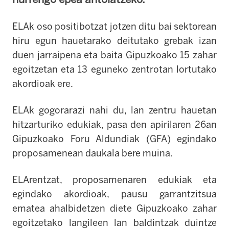
ELAk oso positibotzat jotzen ditu bai sektorean
hiru egun hauetarako deitutako grebak izan
duen jarraipena eta baita Gipuzkoako 15 zahar
egoitzetan eta 13 eguneko zentrotan lortutako
akordioak ere.
ELAk gogorarazi nahi du, lan zentru hauetan
hitzarturiko edukiak, pasa den apirilaren 26an
Gipuzkoako Foru Aldundiak (GFA) egindako
proposamenean daukala bere muina.
ELArentzat, proposamenaren edukiak eta
egindako akordioak, pausu garrantzitsua
ematea ahalbidetzen diete Gipuzkoako zahar
egoitzetako langileen lan baldintzak duintze