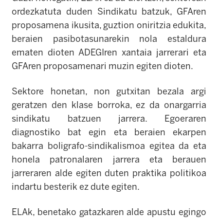
ordezkatuta duden Sindikatu batzuk, GFAren
proposamena ikusita, guztion oniritzia edukita,
beraien pasibotasunarekin nola estaldura
ematen dioten ADEGIren xantaia jarrerari eta
GFAren proposamenari muzin egiten dioten.
Sektore honetan, non gutxitan bezala argi
geratzen den klase borroka, ez da onargarria
sindikatu batzuen jarrera. Egoeraren
diagnostiko bat egin eta beraien ekarpen
bakarra boligrafo-sindikalismoa egitea da eta
honela patronalaren jarrera eta berauen
jarreraren alde egiten duten praktika politikoa
indartu besterik ez dute egiten.
ELAk, benetako gatazkaren alde apustu egingo