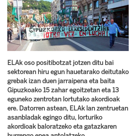
ELAk oso positibotzat jotzen ditu bai
sektorean hiru egun hauetarako deitutako
grebak izan duen jarraipena eta baita
Gipuzkoako 15 zahar egoitzetan eta 13
eguneko zentrotan lortutako akordioak
ere. Datorren astean, ELAk lan zentruetan
asanbladak egingo ditu, lorturiko
akordioak baloratzeko eta gatazkaren
hurrengo epea antolatzeko.