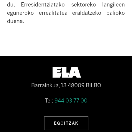
du, Erresidentziatako sektoreko langileen
eguneroko errealitatea eraldatzeko balioko
duena.
Barrainkua, 13 48009 BILBO
Tel:
944 03 77 00
EGOITZAK