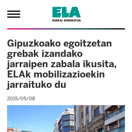
Gipuzkoako egoitzetan
grebak izandako
jarraipen zabala ikusita,
ELAk mobilizazioekin
jarraituko du
2015/05/08