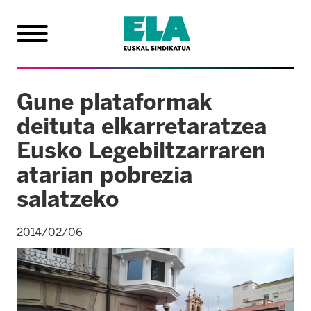
Gune plataformak
deituta elkarretaratzea
Eusko Legebiltzarraren
atarian pobrezia
salatzeko
2014/02/06