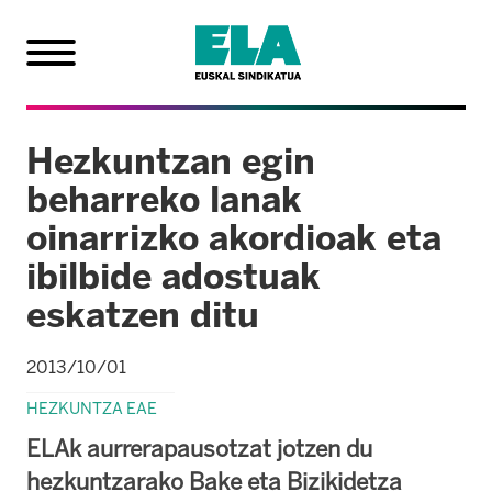
Hezkuntzan egin
beharreko lanak
oinarrizko akordioak eta
ibilbide adostuak
eskatzen ditu
2013/10/01
HEZKUNTZA EAE
ELAk aurrerapausotzat jotzen du
hezkuntzarako Bake eta Bizikidetza