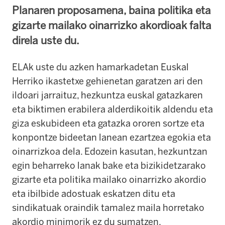
Planaren proposamena, baina politika eta
gizarte mailako oinarrizko akordioak falta
direla uste du.
ELAk uste du azken hamarkadetan Euskal
Herriko ikastetxe gehienetan garatzen ari den
ildoari jarraituz, hezkuntza euskal gatazkaren
eta biktimen erabilera alderdikoitik aldendu eta
giza eskubideen eta gatazka ororen sortze eta
konpontze bideetan lanean ezartzea egokia eta
oinarrizkoa dela. Edozein kasutan, hezkuntzan
egin beharreko lanak bake eta bizikidetzarako
gizarte eta politika mailako oinarrizko akordio
eta ibilbide adostuak eskatzen ditu eta
sindikatuak oraindik tamalez maila horretako
akordio minimorik ez du sumatzen.