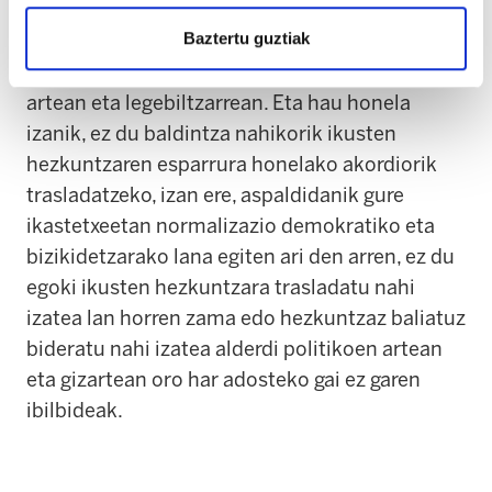
benetako aurrera pausoak emateko politika eta
Baztertu guztiak
gizarte mailako oinarrizko akordiorik ez baitu
sumatzen, modu berezian alderdi politikoen
artean eta legebiltzarrean. Eta hau honela
izanik, ez du baldintza nahikorik ikusten
hezkuntzaren esparrura honelako akordiorik
trasladatzeko, izan ere, aspaldidanik gure
ikastetxeetan normalizazio demokratiko eta
bizikidetzarako lana egiten ari den arren, ez du
egoki ikusten hezkuntzara trasladatu nahi
izatea lan horren zama edo hezkuntzaz baliatuz
bideratu nahi izatea alderdi politikoen artean
eta gizartean oro har adosteko gai ez garen
ibilbideak.