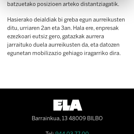
batzuetako posizioen arteko distantziagatik.
Hasierako deialdiak bi greba egun aurreikusten
ditu, urriaren 2an eta 3an. Hala ere, enpresak
ezezkoari eutsiz gero, gatazkak aurrera
jarraituko duela aurreikusten da, eta datozen
egunetan mobilizazio gehiago iragarriko dira.
Barrainkua, 13 48009 BILBO
Tel:
944 03 77 00