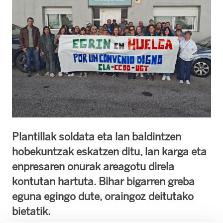
Plantillak soldata eta lan baldintzen
hobekuntzak eskatzen ditu, lan karga eta
enpresaren onurak areagotu direla
kontutan hartuta. Bihar bigarren greba
eguna egingo dute, oraingoz deitutako
bietatik.