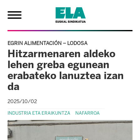
EGRIN ALIMENTACIÓN – LODOSA
Hitzarmenaren aldeko
lehen greba egunean
erabateko lanuztea izan
da
2025/10/02
INDUSTRIA ETA ERAIKUNTZA
NAFARROA