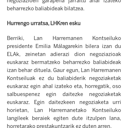
negoziazioen garapena jarraitu ahal izateko
beharrezko baliabideak bilatzea.
Hurrengo urratsa, LHKren esku
Berriki, Lan Harremanen Kontseiluko
presidente Emilia Málagarekin bilera izan du
ELAk, zeinetan adierazi dion negoziazioak
euskaraz bermatzeko beharrezko baliabideak
izan behar dituela. Gaur egun, Lan Harremanen
Kontseiluak ez du baliabiderik negoziaketak
euskaraz egin ahal izateko eta, horregatik, oso
salbuespenez egin daitezke negoziaketak
euskaraz. Egin daitezkeen negoziaketa urri
horietan, Lan Harremanetako Kontseiluko
langileek beraiek egiten dute itzulpen lana,
horretarako prestakuntzarik ez duten arren.