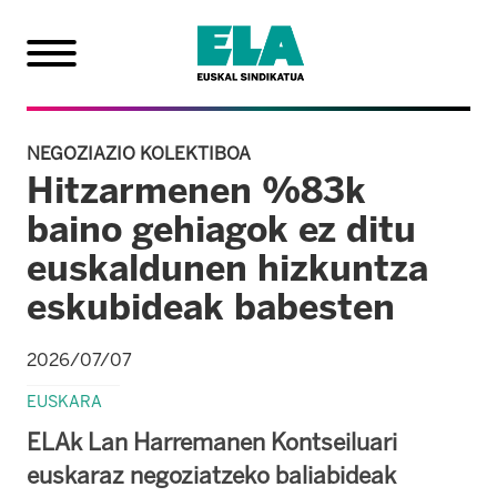
NEGOZIAZIO KOLEKTIBOA
Hitzarmenen %83k
baino gehiagok ez ditu
euskaldunen hizkuntza
eskubideak babesten
2026/07/07
EUSKARA
ELAk Lan Harremanen Kontseiluari
euskaraz negoziatzeko baliabideak