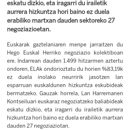
eskatu dizkio, eta iragarri du irailetik
aurrera hizkuntza hori baino ez duela
erabiliko martxan dauden sektoreko 27
negoziazioetan.
Euskarak gaztelaniaren menpe jarraitzen du
Hego Euskal Herriko negoziazio kolektiboan
ere. Indarrean dauden 1.499 hitzarmen aztertu
ondoren, ELAk ondorioztatu du horien %83,19k
ez duela inolako neurririk jasotzen lan
esparruan euskaldunen hizkuntza eskubideak
bermatzeko. Gauzak horrela, Lan Harremanen
Kontseiluari euskaraz negoziatzeko baliabideak
eskatu dizkio, eta iragarri du irailetik aurrera
hizkuntza hori baino ez duela erabiliko martxan
dauden 27 negoziaziotan.