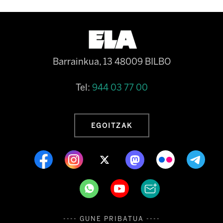
Barrainkua, 13 48009 BILBO
Tel:
944 03 77 00
EGOITZAK
---- GUNE PRIBATUA ----