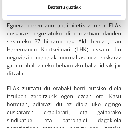
Baztertu guztiak
Negoziazioak, euskaraz
Egoera horren aurrean, irailetik aurrera, ELAk
euskaraz negoziatuko ditu martxan dauden
sektoreko 27 hitzarmenak. Aldi berean, Lan
Harremanen Kontseiluari (LHK) eskatu dio
negoziazio mahaiak normaltasunez euskaraz
garatu ahal izateko beharrezko baliabideak jar
ditzala.
ELAk ziurtatu du erabaki horri eutsiko diola
itzulpen zerbitzurik egon ezean ere. Kasu
horretan, adierazi du ez diola uko egingo
euskararen erabilerari, eta gainerako
sindikatuei eta patronalei dagokiela