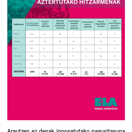
Arautzen ez denak inposatutako nagusitasuna