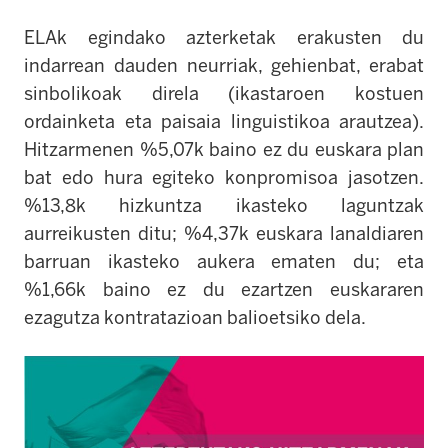
ELAk egindako azterketak erakusten du
indarrean dauden neurriak, gehienbat, erabat
sinbolikoak direla (ikastaroen kostuen
ordainketa eta paisaia linguistikoa arautzea).
Hitzarmenen %5,07k baino ez du euskara plan
bat edo hura egiteko konpromisoa jasotzen.
%13,8k hizkuntza ikasteko laguntzak
aurreikusten ditu; %4,37k euskara lanaldiaren
barruan ikasteko aukera ematen du; eta
%1,66k baino ez du ezartzen euskararen
ezagutza kontratazioan balioetsiko dela.