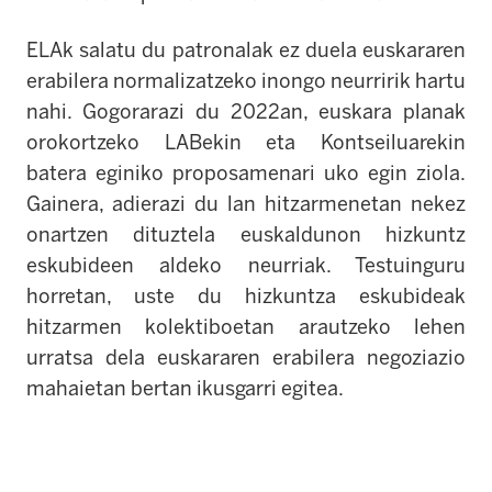
ELAk salatu du patronalak ez duela euskararen
erabilera normalizatzeko inongo neurririk hartu
nahi. Gogorarazi du 2022an, euskara planak
orokortzeko LABekin eta Kontseiluarekin
batera eginiko proposamenari uko egin ziola.
Gainera, adierazi du lan hitzarmenetan nekez
onartzen dituztela euskaldunon hizkuntz
eskubideen aldeko neurriak. Testuinguru
horretan, uste du hizkuntza eskubideak
hitzarmen kolektiboetan arautzeko lehen
urratsa dela euskararen erabilera negoziazio
mahaietan bertan ikusgarri egitea.