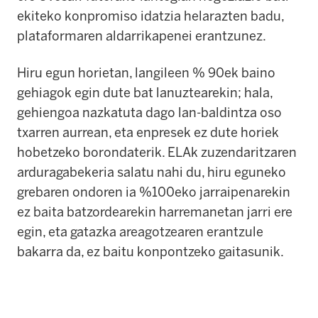
ekiteko konpromiso idatzia helarazten badu,
plataformaren aldarrikapenei erantzunez.
Hiru egun horietan, langileen % 90ek baino
gehiagok egin dute bat lanuztearekin; hala,
gehiengoa nazkatuta dago lan-baldintza oso
txarren aurrean, eta enpresek ez dute horiek
hobetzeko borondaterik. ELAk zuzendaritzaren
arduragabekeria salatu nahi du, hiru eguneko
grebaren ondoren ia %100eko jarraipenarekin
ez baita batzordearekin harremanetan jarri ere
egin, eta gatazka areagotzearen erantzule
bakarra da, ez baitu konpontzeko gaitasunik.