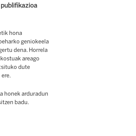
publifikazioa
tik hona
 beharko geniokeela
gertu dena. Horrela
n kostuak areago
tsituko dute
 ere.
eta honek arduradun
sitzen badu.