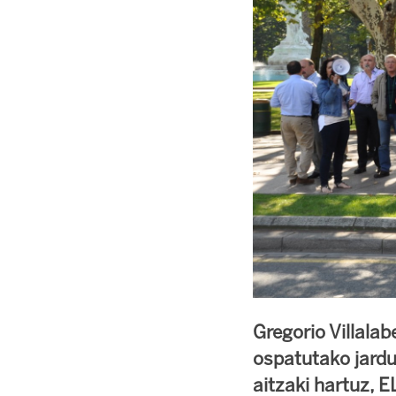
Gregorio Villala
ospatutako jardu
aitzaki hartuz, 