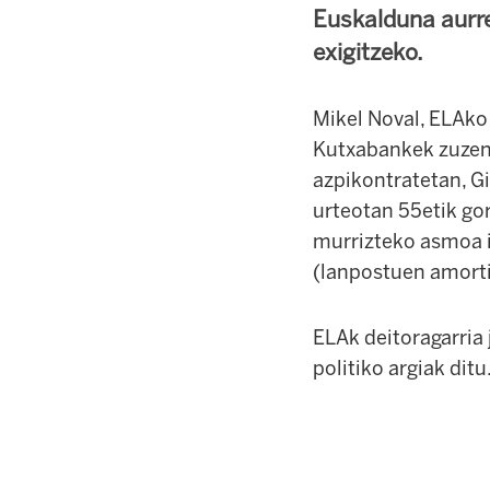
Euskalduna aurre
exigitzeko.
Mikel Noval, ELAko
Kutxabankek zuzene
azpikontratetan, G
urteotan 55etik gor
murrizteko asmoa i
(lanpostuen amortiz
ELAk deitoragarria
politiko argiak dit