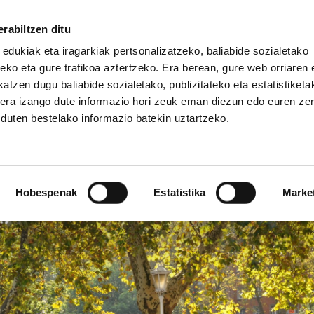
rabiltzen ditu
 edukiak eta iragarkiak pertsonalizatzeko, baliabide sozialetako
eko eta gure trafikoa aztertzeko. Era berean, gure web orriaren e
atzen dugu baliabide sozialetako, publizitateko eta estatistiketa
kera izango dute informazio hori zeuk eman diezun edo euren ze
IZ FUNDAZIOA
BIDELAGUN FUNDAZIOA
u duten bestelako informazio batekin uztartzeko.
egu suntsiketa salatu 
Hobespenak
Estatistika
Marke