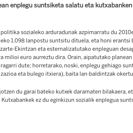
an enplegu suntsiketa salatu eta kutxabanken 
 politika sozialeko arduradunak azpimarratu du
2010e
ko 1.098 lanpostu suntsitu dituela, eta honi erantsi
izarte-Ekintzan eta esternalizatutako enpleguan desa
a milioi euro aurreztu dira. Orain, aipatutako planea
ragarri dute; horretarako, noski, enplegu gehiago sun
azioa eta bulego itxiera), baita lan-baldintzak okertu
 jotzen du garai bateko kutxek daramaten bilakaera, 
u. Kutxabankek ez du eginkizun sozialik enplegua sunt