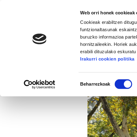
Web orri honek cookieak e
Cookieak erabiltzen ditugu
funtzionaltasunak eskaintz
buruzko informazioa partek
hornitzaileekin. Horiek au
16. KONGRESUA
ALDA
MANU ROBLES-ARANG
erabili dituzulako eskurat
Irakurri cookien politika
Kutxabank-eko enpl
Baimena
Beharrezkoak
hautatzea
2015/09/30