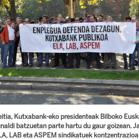
beitia, Kutxabank-eko presidenteak Bilboko Eus
naldi batzuetan parte hartu du gaur goizean. J
ELA, LAB eta ASPEM sindikatuek kontzentrazioa