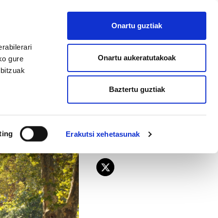
EU
ES
EN
FR
Onartu guztiak
AFILIATU
rabilerari
Onartu aukeratutakoak
ko gure
rbitzuak
Baztertu guztiak
dute
ting
Erakutsi xehetasunak