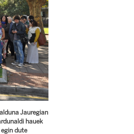
kalduna Jauregian
ardunaldi hauek
 egin dute