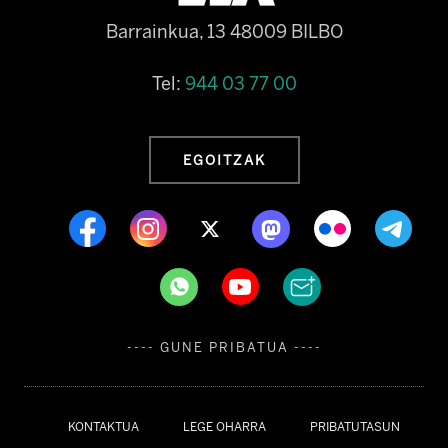
Barrainkua, 13 48009 BILBO
Tel:
944 03 77 00
EGOITZAK
---- GUNE PRIBATUA ----
KONTAKTUA
LEGE OHARRA
PRIBATUTASUN