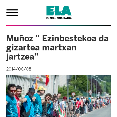
Muñoz “ Ezinbestekoa da
gizartea martxan
jartzea”
2014/06/08