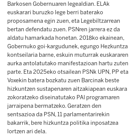
Barkosen Gobernuaren legealdian. ELAk
euskarari buruzko lege berri baterako
proposamena egin zuen, eta Legebiltzarrean
bertan defendatu zuen. PSNren jarrera ez da
aldatu hamarkada honetan. 2018ko ekainean,
Gobernuko goi-kargudunek, egungo Hezkuntza
kontseilaria barne, eskuin muturrak euskararen
aurka antolatutako manifestazioan hartu zuten
parte. Eta 2025eko otsailean PSNk UPN, PP eta
Voxekin batera bozkatu zuen Barcinak beste
hizkuntzen sustapenaren aitzakiapean euskara
zokoratzeko diseinatutako PAI programaren
jarraipena bermatzeko. Geratzen den
sentsazioa da PSN, 11 parlamentarirekin
bakarrik, bere hizkuntza politika inposatzea
lortzen ari dela.