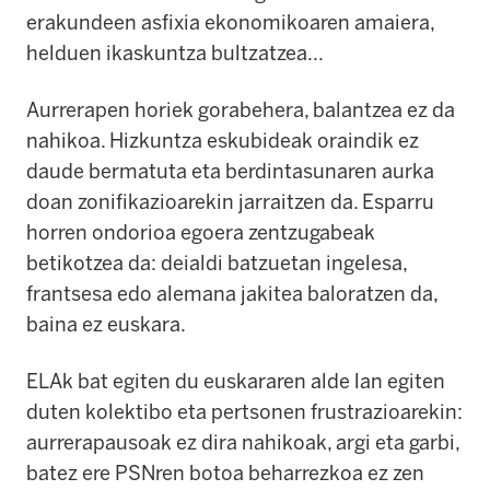
erakundeen asfixia ekonomikoaren amaiera,
helduen ikaskuntza bultzatzea...
Aurrerapen horiek gorabehera, balantzea ez da
nahikoa. Hizkuntza eskubideak oraindik ez
daude bermatuta eta berdintasunaren aurka
doan zonifikazioarekin jarraitzen da. Esparru
horren ondorioa egoera zentzugabeak
betikotzea da: deialdi batzuetan ingelesa,
frantsesa edo alemana jakitea baloratzen da,
baina ez euskara.
ELAk bat egiten du euskararen alde lan egiten
duten kolektibo eta pertsonen frustrazioarekin:
aurrerapausoak ez dira nahikoak, argi eta garbi,
batez ere PSNren botoa beharrezkoa ez zen