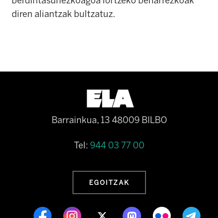
berdintasunezkoagoa lortzeko beharrezkoak
diren aliantzak bultzatuz.
Barrainkua, 13 48009 BILBO
Tel:
944 03 77 00
EGOITZAK