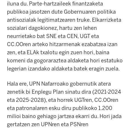
iluna du. Parte-hartzaileek finantzaketa
publikoa jasotzen dute Gobernuaren politika
antisozialak legitimatzearen truke. Elkarrizketa
sozialari dagokionez, hartu zen lehen
neurrietako bat SNE eta CEN, UGT eta
CC.OOren arteko hitzarmenak ezabatzea izan
zen, eta ELAk txalotu egin zuen hori, baina
komeni da gogoraraztea aldaketa hori estatuko
legerian izandako aldaketa batek eragin zuela.
Hala ere, UPN Nafarroako gobernutik atera
zenetik bi Enplegu Plan sinatu dira (2021-2024
eta 2025-2028), eta horrek UGTren, CC.OOren
eta patronalaren esku diru publikoko 1.200
milioi baino gehiago jartzea ekarri du. Hori jada
gertatzen zen UPNren eta PSNren