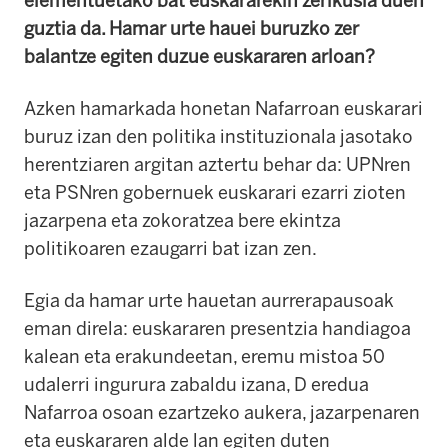
elementuetako bat euskararekin zerikusia duen
guztia da. Hamar urte hauei buruzko zer
balantze egiten duzue euskararen arloan?
Azken hamarkada honetan Nafarroan euskarari
buruz izan den politika instituzionala jasotako
herentziaren argitan aztertu behar da: UPNren
eta PSNren gobernuek euskarari ezarri zioten
jazarpena eta zokoratzea bere ekintza
politikoaren ezaugarri bat izan zen.
Egia da hamar urte hauetan aurrerapausoak
eman direla: euskararen presentzia handiagoa
kalean eta erakundeetan, eremu mistoa 50
udalerri ingurura zabaldu izana, D eredua
Nafarroa osoan ezartzeko aukera, jazarpenaren
eta euskararen alde lan egiten duten