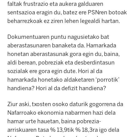
faltak frustrazio eta aukera galduaren
sentsazioa eragin du, batez ere PSNren botoak
beharrezkoak ez ziren lehen legealdi hartan.
Dokumentuaren puntu nagusietako bat
aberastasunaren banaketa da. Hamarkada
honetan aberastasunak gora egin du, baina,
aldi berean, pobreziak eta desberdintasun
sozialak ere gora egin dute. Hori al da
hamarkada honetako aldaketaren ‘porrotik’
handiena? Hori al da defizit handiena?
Ziur aski, txosten osoko daturik gogorrena da
Nafarroako ekonomia nabarmen hazi dela
hamar urte hauetan, baina pobrezia-
arriskuaren tasa % 13,9tik % 18,3ra igo dela