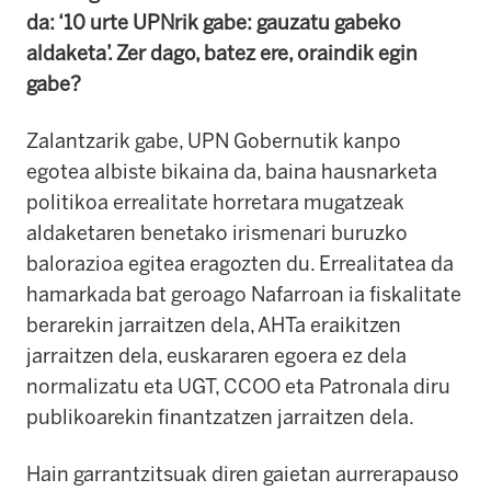
da:
‘10 urte UPNrik gabe: gauzatu gabeko
aldaketa’.
Zer dago, batez ere, oraindik egin
gabe?
Zalantzarik gabe, UPN Gobernutik kanpo
egotea albiste bikaina da, baina hausnarketa
politikoa errealitate horretara mugatzeak
aldaketaren benetako irismenari buruzko
balorazioa egitea eragozten du. Errealitatea da
hamarkada bat geroago Nafarroan ia fiskalitate
berarekin jarraitzen dela, AHTa eraikitzen
jarraitzen dela, euskararen egoera ez dela
normalizatu eta UGT, CCOO eta Patronala diru
publikoarekin finantzatzen jarraitzen dela.
Hain garrantzitsuak diren gaietan aurrerapauso