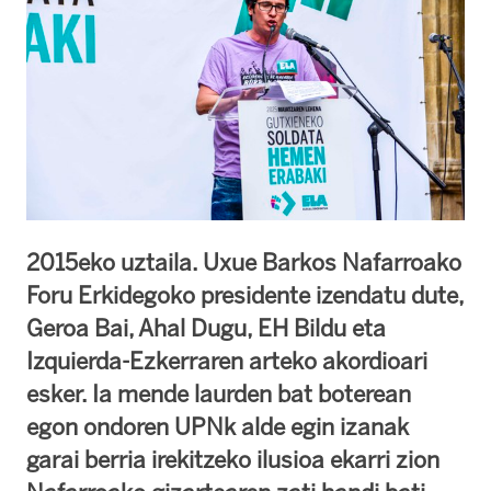
2015eko uztaila. Uxue Barkos Nafarroako
Foru Erkidegoko presidente izendatu dute,
Geroa Bai, Ahal Dugu, EH Bildu eta
Izquierda-Ezkerraren arteko akordioari
esker. Ia mende laurden bat boterean
egon ondoren UPNk alde egin izanak
garai berria irekitzeko ilusioa ekarri zion