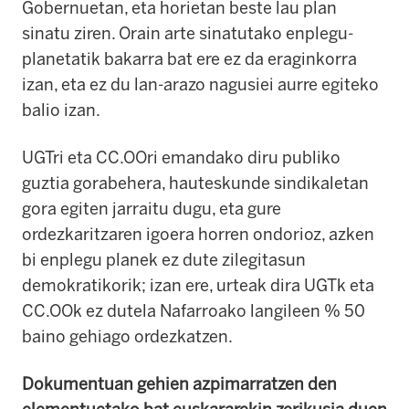
Gobernuetan, eta horietan beste lau plan
sinatu ziren. Orain arte sinatutako enplegu-
planetatik bakarra bat ere ez da eraginkorra
izan, eta ez du lan-arazo nagusiei aurre egiteko
balio izan.
UGTri eta CC.OOri emandako diru publiko
guztia gorabehera, hauteskunde sindikaletan
gora egiten jarraitu dugu, eta gure
ordezkaritzaren igoera horren ondorioz, azken
bi enplegu planek ez dute zilegitasun
demokratikorik; izan ere, urteak dira UGTk eta
CC.OOk ez dutela Nafarroako langileen % 50
baino gehiago ordezkatzen.
Dokumentuan gehien azpimarratzen den