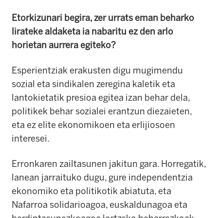
Etorkizunari begira, zer urrats eman beharko
lirateke aldaketa ia nabaritu ez den arlo
horietan aurrera egiteko?
Esperientziak erakusten digu mugimendu
sozial eta sindikalen zeregina kaletik eta
lantokietatik presioa egitea izan behar dela,
politikek behar sozialei erantzun diezaieten,
eta ez elite ekonomikoen eta erlijiosoen
interesei.
Erronkaren zailtasunen jakitun gara. Horregatik,
lanean jarraituko dugu, gure independentzia
ekonomiko eta politikotik abiatuta, eta
Nafarroa solidarioagoa, euskaldunagoa eta