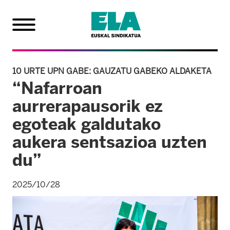
10 URTE UPN GABE: GAUZATU GABEKO ALDAKETA
“Nafarroan
aurrerapausorik ez
egoteak galdutako
aukera sentsazioa uzten
du”
2025/10/28