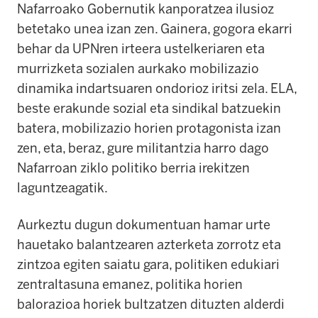
Nafarroako Gobernutik kanporatzea ilusioz
betetako unea izan zen. Gainera, gogora ekarri
behar da UPNren irteera ustelkeriaren eta
murrizketa sozialen aurkako mobilizazio
dinamika indartsuaren ondorioz iritsi zela. ELA,
beste erakunde sozial eta sindikal batzuekin
batera, mobilizazio horien protagonista izan
zen, eta, beraz, gure militantzia harro dago
Nafarroan ziklo politiko berria irekitzen
laguntzeagatik.
Aurkeztu dugun dokumentuan hamar urte
hauetako balantzearen azterketa zorrotz eta
zintzoa egiten saiatu gara, politiken edukiari
zentraltasuna emanez, politika horien
balorazioa horiek bultzatzen dituzten alderdi