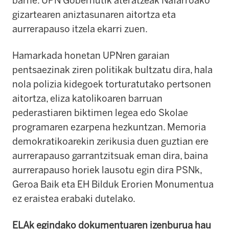
barne. UPN Gobernutik ateratzeak Nafarroako
gizartearen aniztasunaren aitortza eta
aurrerapauso itzela ekarri zuen.
Hamarkada honetan UPNren garaian
pentsaezinak ziren politikak bultzatu dira, hala
nola polizia kidegoek torturatutako pertsonen
aitortza, eliza katolikoaren barruan
pederastiaren biktimen legea edo Skolae
programaren ezarpena hezkuntzan. Memoria
demokratikoarekin zerikusia duen guztian ere
aurrerapauso garrantzitsuak eman dira, baina
aurrerapauso horiek lausotu egin dira PSNk,
Geroa Baik eta EH Bilduk Erorien Monumentua
ez eraistea erabaki dutelako.
ELAk egindako dokumentuaren izenburua hau