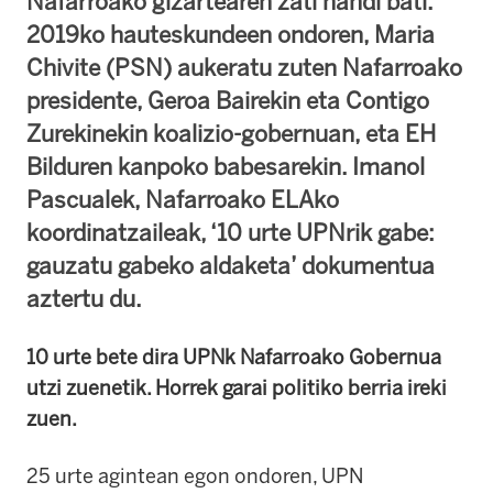
Nafarroako gizartearen zati handi bati.
2019ko hauteskundeen ondoren, Maria
Chivite (PSN) aukeratu zuten Nafarroako
presidente, Geroa Bairekin eta Contigo
Zurekinekin koalizio-gobernuan, eta EH
Bilduren kanpoko babesarekin. Imanol
Pascualek, Nafarroako ELAko
koordinatzaileak, ‘10 urte UPNrik gabe:
gauzatu gabeko aldaketa’ dokumentua
aztertu du.
10 urte bete dira UPNk Nafarroako Gobernua
utzi zuenetik. Horrek garai politiko berria ireki
zuen.
25 urte agintean egon ondoren, UPN