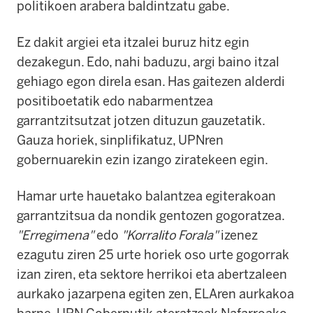
politikoen arabera baldintzatu gabe.
Ez dakit argiei eta itzalei buruz hitz egin
dezakegun. Edo, nahi baduzu, argi baino itzal
gehiago egon direla esan. Has gaitezen alderdi
positiboetatik edo nabarmentzea
garrantzitsutzat jotzen dituzun gauzetatik.
Gauza horiek, sinplifikatuz, UPNren
gobernuarekin ezin izango ziratekeen egin.
Hamar urte hauetako balantzea egiterakoan
garrantzitsua da nondik gentozen gogoratzea.
"Erregimena"
edo
"Korralito Forala"
izenez
ezagutu ziren 25 urte horiek oso urte gogorrak
izan ziren, eta sektore herrikoi eta abertzaleen
aurkako jazarpena egiten zen, ELAren aurkakoa