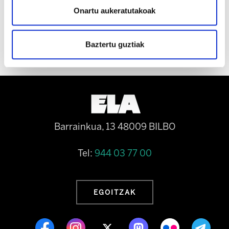
ordaindu ahal izango ditugun zerbitzu pribatu
Onartu aukeratutakoak
horiek", azpimarratu du.
Baztertu guztiak
Barrainkua, 13 48009 BILBO
Tel:
944 03 77 00
EGOITZAK