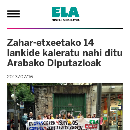
Zahar-etxeetako 14
lankide kaleratu nahi ditu
Arabako Diputazioak
2013/07/16