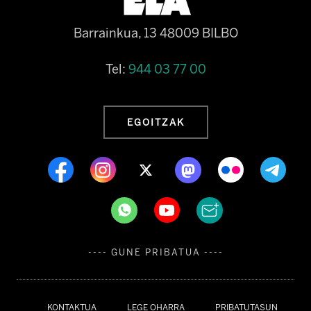
Barrainkua, 13 48009 BILBO
Tel:
944 03 77 00
EGOITZAK
---- GUNE PRIBATUA ----
KONTAKTUA
LEGE OHARRA
PRIBATUTASUN