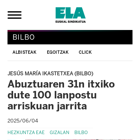
BILBO
ALBISTEAK
EGOITZAK
CLICK
JESÚS MARÍA IKASTETXEA (BILBO)
Abuztuaren 31n itxiko
dute 100 lanpostu
arriskuan jarrita
2025/06/04
HEZKUNTZA EAE
GIZALAN
BILBO