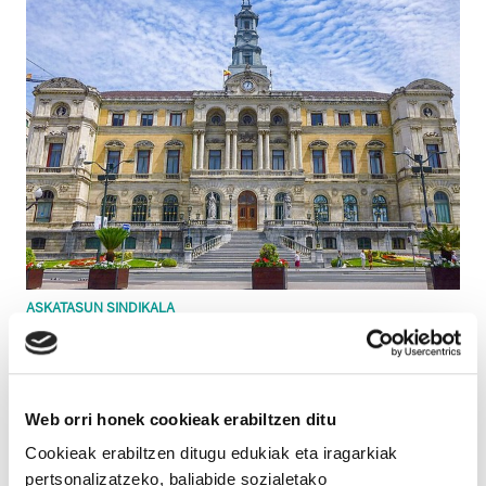
ASKATASUN SINDIKALA
Justiziak bertan behera utzi du Bilboko Udalean
protesta egiteagatik Accionako langile bati
ezarritako isuna
Web orri honek cookieak erabiltzen ditu
Cookieak erabiltzen ditugu edukiak eta iragarkiak
pertsonalizatzeko, baliabide sozialetako