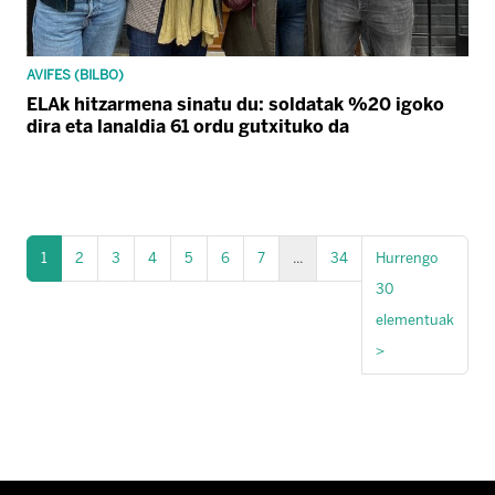
AVIFES (BILBO)
ELAk hitzarmena sinatu du: soldatak %20 igoko
dira eta lanaldia 61 ordu gutxituko da
1
2
3
4
5
6
7
...
34
Hurrengo
30
elementuak
>