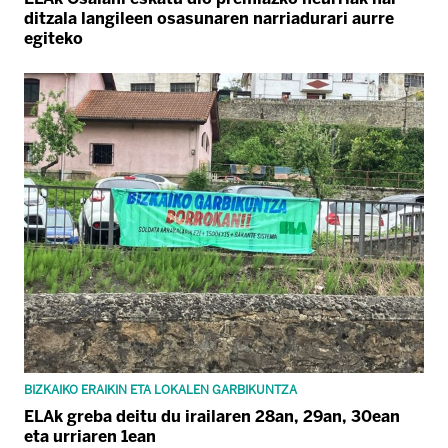
ditzala langileen osasunaren narriadurari aurre
egiteko
BIZKAIKO ERAIKIN ETA LOKALEN GARBIKUNTZA
ELAk greba deitu du irailaren 28an, 29an, 30ean
eta urriaren 1ean