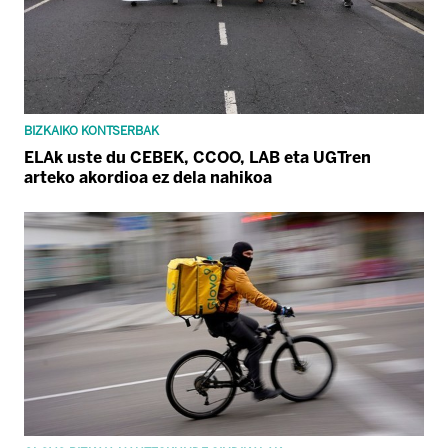
BIZKAIKO KONTSERBAK
ELAk uste du CEBEK, CCOO, LAB eta UGTren
arteko akordioa ez dela nahikoa