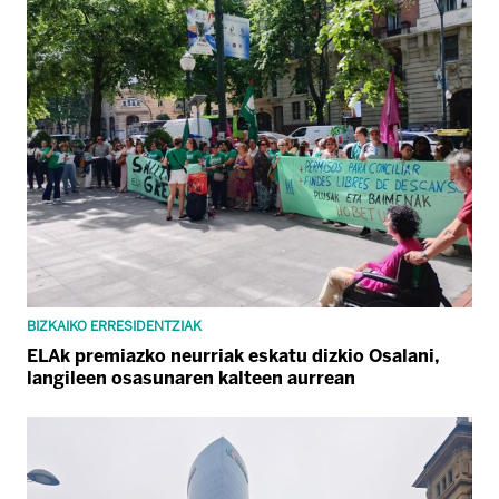
BIZKAIKO ERRESIDENTZIAK
ELAk premiazko neurriak eskatu dizkio Osalani,
langileen osasunaren kalteen aurrean