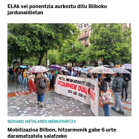
ELAk sei ponentzia aurkeztu ditu Bilboko
jardunaldietan
BIZKAIKO METALAREN MERKATARITZA
Mobilizazioa Bilbon, hitzarmenik gabe 6 urte
daramatzatela salatzeko