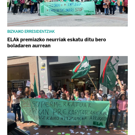
BIZKAIKO ERRESIDENTZIAK
ELAk premiazko neurriak eskatu ditu bero
boladaren aurrean