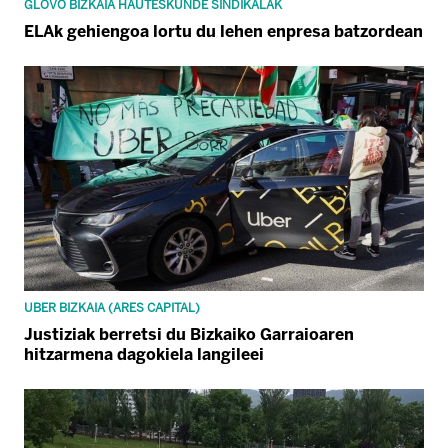
GLOVO BIZKAIA HAUTESKUNDE SINDIKALAK
ELAk gehiengoa lortu du lehen enpresa batzordean
UBER BIZKAIA (ARES CAPITAL)
Justiziak berretsi du Bizkaiko Garraioaren
hitzarmena dagokiela langileei