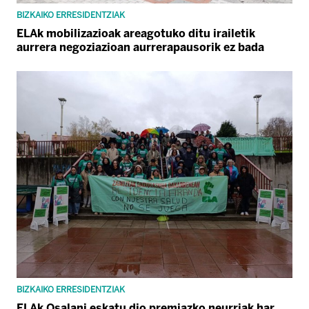
BIZKAIKO ERRESIDENTZIAK
ELAk mobilizazioak areagotuko ditu irailetik
aurrera negoziazioan aurrerapausorik ez bada
BIZKAIKO ERRESIDENTZIAK
ELAk Osalani eskatu dio premiazko neurriak har