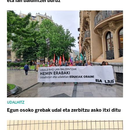
eta lan baldintzei buruz
UDALHITZ
Egun osoko grebak udal eta zerbitzu asko itxi ditu