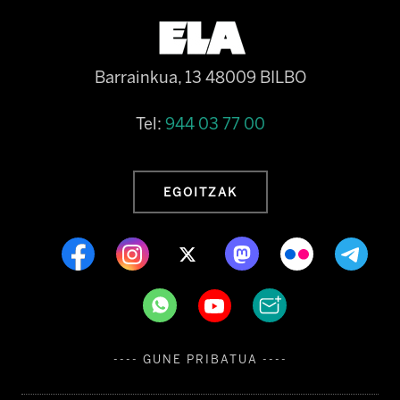
Barrainkua, 13 48009 BILBO
Tel:
944 03 77 00
EGOITZAK
---- GUNE PRIBATUA ----