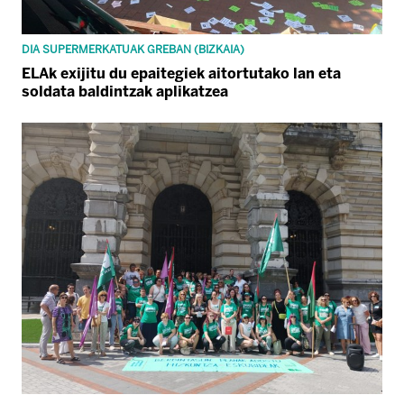
DIA SUPERMERKATUAK GREBAN (BIZKAIA)
ELAk exijitu du epaitegiek aitortutako lan eta
soldata baldintzak aplikatzea