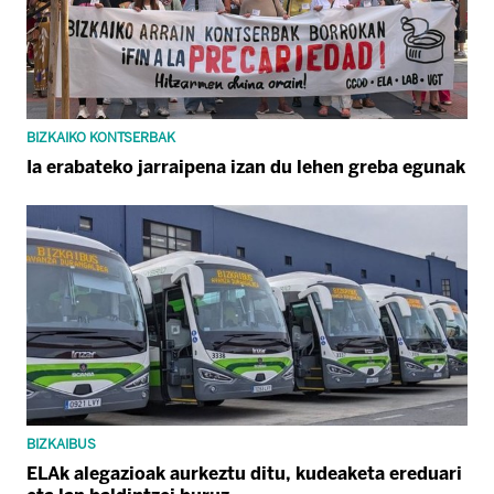
BIZKAIKO KONTSERBAK
Ia erabateko jarraipena izan du lehen greba egunak
BIZKAIBUS
ELAk alegazioak aurkeztu ditu, kudeaketa ereduari