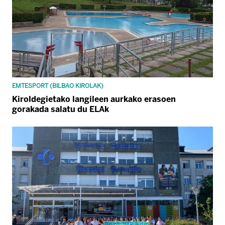
EMTESPORT (BILBAO KIROLAK)
Kiroldegietako langileen aurkako erasoen
gorakada salatu du ELAk