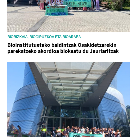
BIOBIZKAIA, BIOGIPUZKOA ETA BIOARABA
Bioinstitutuetako baldintzak Osakidetzarekin
parekatzeko akordioa blokeatu du Jaurlaritzak