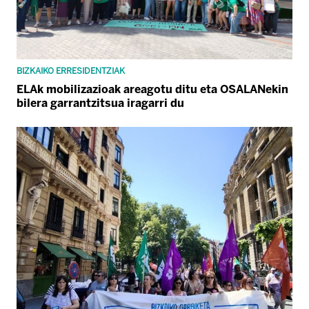
BIZKAIKO ERRESIDENTZIAK
ELAk mobilizazioak areagotu ditu eta OSALANekin
bilera garrantzitsua iragarri du