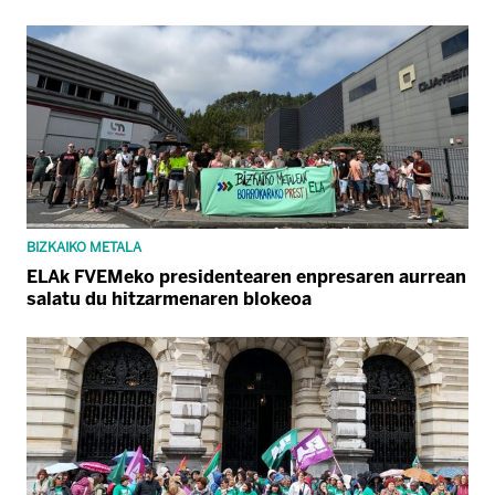
BIZKAIKO METALA
ELAk FVEMeko presidentearen enpresaren aurrean
salatu du hitzarmenaren blokeoa