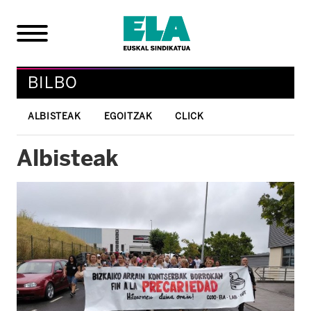
BILBO
ALBISTEAK
EGOITZAK
CLICK
Albisteak