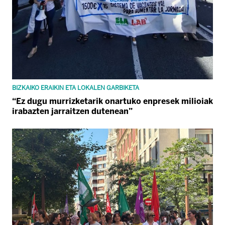
BIZKAIKO ERAIKIN ETA LOKALEN GARBIKETA
“Ez dugu murrizketarik onartuko enpresek milioiak
irabazten jarraitzen dutenean”