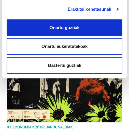
Erakutsi xehetasunak
Onartu guztiak
Onartu aukeratutakoak
Baztertu guztiak
XX. EKONOMIA KRITIKO JARDUNALDIAK