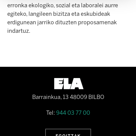
erronka ekologiko, sozial eta laboralei aurre
egiteko, langileen bizitza eta eskubideak
erdigunean jarriko dituzten proposamenak
indartuz.
Barrainkua, 13 48009 BILBO
Tel:
944 03 77 00
EGOITZAK