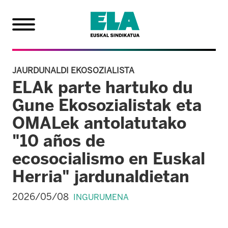
JAURDUNALDI EKOSOZIALISTA
ELAk parte hartuko du
Gune Ekosozialistak eta
OMALek antolatutako
"10 años de
ecosocialismo en Euskal
Herria" jardunaldietan
2026/05/08
INGURUMENA