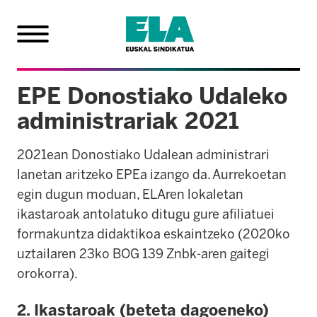
EPE Donostiako Udaleko
administrariak 2021
2021ean Donostiako Udalean administrari
lanetan aritzeko EPEa izango da. Aurrekoetan
egin dugun moduan, ELAren lokaletan
ikastaroak antolatuko ditugu gure afiliatuei
formakuntza didaktikoa eskaintzeko (2020ko
uztailaren 23ko BOG 139 Znbk-aren gaitegi
orokorra).
2. Ikastaroak (beteta dagoeneko)