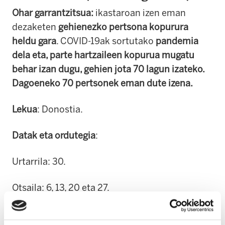
Ohar garrantzitsua:
ikastaroan izen eman
dezaketen
gehienezko pertsona kopurura
heldu gara
. COVID-19ak sortutako
pandemia
dela eta, parte hartzaileen kopurua mugatu
behar izan dugu, gehien jota 70 lagun izateko.
Dagoeneko 70 pertsonek eman dute izena.
Lekua
: Donostia.
Datak eta ordutegia
:
Urtarrila: 30.
Otsaila: 6, 13, 20 eta 27.
Ordutegia: 08:30 a 14:30.