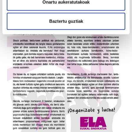
Onartu aukeratutakoak
Baztertu guztiak