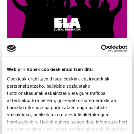
Web orri honek cookieak erabiltzen ditu
Cookieak erabiltzen ditugu edukiak eta iragarkiak
pertsonalizatzeko, baliabide sozialetako
funtzionaltasunak eskaintzeko eta gure trafikoa
aztertzeko. Era berean, gure web orriaren erabilerari
buruzko informazioa partekatzen dugu baliabide
sozialetako, publizitateko eta estatistiketako gure
hornitzaileekin. Horiek aukera izango dute informazio hori
zeuk eman diezun edo euren zerbitzuak erabili dituzulako