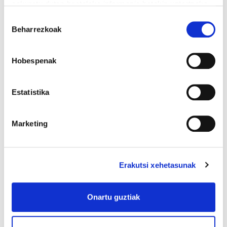
eskuratu duten bestelako informazio batekin uztartzeko.
Irakurri cookien politika
Baimena
Beharrezkoak
hautatzea
Hobespenak
Estatistika
Marketing
Erakutsi xehetasunak
Eskuorria
Onartu guztiak