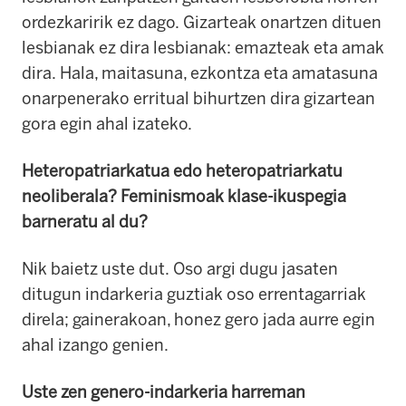
ordezkaririk ez dago.
Gizarteak onartzen dituen
lesbianak ez dira lesbianak: emazteak eta amak
dira.
Hala, maitasuna, ezkontza eta amatasuna
onarpenerako erritual bihurtzen dira gizartean
gora egin ahal izateko.
Heteropatriarkatua edo heteropatriarkatu
neoliberala?
Feminismoak klase-ikuspegia
barneratu al du?
Nik baietz uste dut.
Oso argi dugu jasaten
ditugun indarkeria guztiak oso errentagarriak
direla; gainerakoan, honez gero jada aurre egin
ahal izango genien.
Uste zen genero-indarkeria harreman