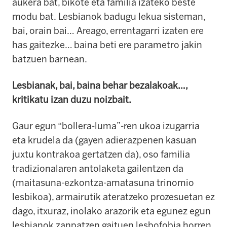
aukera bat, bikote eta familia izateko beste
modu
bat.
Lesbianok badugu lekua sisteman,
bai, orain bai…
Areago, errentagarri izaten ere
has gaitezke… baina beti ere parametro jakin
batzuen barnean.
Lesbianak, bai, baina behar bezalakoak…,
kritikatu izan duzu noizbait.
Gaur egun “bollera-luma”-ren ukoa izugarria
eta krudela da (gayen adierazpenen kasuan
juxtu kontrakoa gertatzen da), oso familia
tradizionalaren antolaketa gailentzen da
(maitasuna-ezkontza-amatasuna trinomio
lesbikoa), armairutik ateratzeko prozesuetan ez
dago, itxuraz, inolako arazorik eta egunez egun
lesbianok zanpatzen gaituen lesbofobia horren