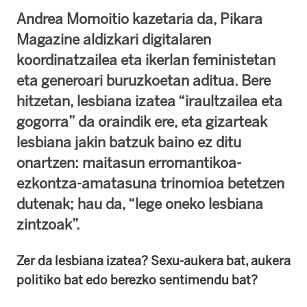
Andrea Momoitio kazetaria da, Pikara
Magazine aldizkari digitalaren
koordinatzailea eta ikerlan feministetan
eta generoari buruzkoetan aditua. Bere
hitzetan, lesbiana izatea “iraultzailea eta
gogorra” da oraindik ere, eta gizarteak
lesbiana jakin batzuk baino ez ditu
onartzen: maitasun erromantikoa-
ezkontza-amatasuna trinomioa betetzen
dutenak; hau da, “lege oneko lesbiana
zintzoak”.
Zer da lesbiana izatea?
Sexu-aukera bat, aukera
politiko bat edo berezko sentimendu bat?