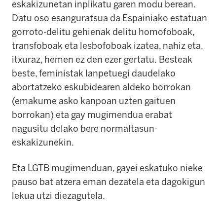
eskakizunetan inplikatu garen modu berean.
Datu oso esanguratsua da Espainiako estatuan
gorroto-delitu gehienak delitu homofoboak,
transfoboak eta lesbofoboak izatea, nahiz eta,
itxuraz, hemen ez den ezer gertatu.
Besteak
beste, feministak lanpetuegi daudelako
abortatzeko eskubidearen aldeko borrokan
(emakume asko kanpoan uzten gaituen
borrokan) eta gay mugimendua erabat
nagusitu delako bere normaltasun-
eskakizunekin.
Eta LGTB mugimenduan, gayei eskatuko nieke
pauso bat atzera eman dezatela eta dagokigun
lekua utzi diezagutela.