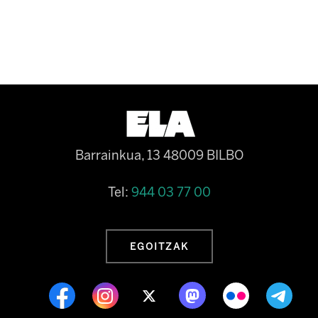
Barrainkua, 13 48009 BILBO
Tel:
944 03 77 00
EGOITZAK