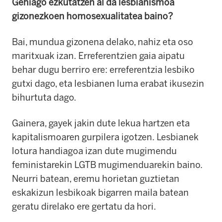
Gehiago ezkutatzen al da lesbianismoa
gizonezkoen homosexualitatea baino?
Bai, mundua gizonena delako, nahiz eta oso
maritxuak izan.
Erreferentzien gaia aipatu
behar dugu berriro ere: erreferentzia lesbiko
gutxi dago, eta lesbianen luma erabat ikusezin
bihurtuta dago.
Gainera, gayek jakin dute lekua hartzen eta
kapitalismoaren gurpilera igotzen.
Lesbianek
lotura handiagoa izan dute mugimendu
feministarekin LGTB mugimenduarekin baino.
Neurri batean, eremu horietan guztietan
eskakizun lesbikoak bigarren maila batean
geratu direlako ere gertatu da hori.