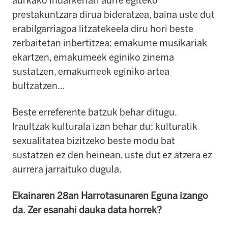
aurkako indarkeriari aurre egiteko
prestakuntzara dirua bideratzea, baina uste dut
erabilgarriagoa litzatekeela diru hori beste
zerbaitetan inbertitzea: emakume musikariak
ekartzen, emakumeek eginiko zinema
sustatzen, emakumeek eginiko artea
bultzatzen…
Beste erreferente batzuk behar ditugu.
Iraultzak kulturala izan behar du: kulturatik
sexualitatea bizitzeko beste modu bat
sustatzen ez den heinean, uste dut ez atzera ez
aurrera jarraituko dugula.
Ekainaren 28an Harrotasunaren Eguna izango
da.
Zer esanahi dauka data horrek?