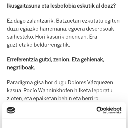
Ikusgaitasuna eta lesbofobia eskutik al doaz?
Ez dago zalantzarik.
Batzuetan ezkutatu egiten
duzu egiazko harremana, egoera deserosoak
saihesteko. Hori kasurik onenean.
Era
guztietako beldurrengatik.
Erreferentzia gutxi, zenion.
Eta gehienak,
negatiboak.
Paradigma gisa hor dugu Dolores Vázquezen
kasua. Rocío Wanninkhofen hilketa leporatu
zioten, eta epaiketan behin eta berriro
azpimarratu zuten lesbiana zela.
Gero jakin zen
hiltzailea ez zela bera izan.
Beatriz Jimenok
liburu bat idatzi zuen kasu haren harira:
La