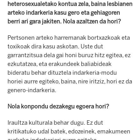
heterosexualetako kontua zela, baina lesbianen
arteko indarkeria kasu gero eta gehiagoren
berri ari gara jakiten.
Nola azaltzen da hori?
Pertsonen arteko harremanak bortxazkoak eta
toxikoak dira kasu askotan.
Uste dut
garrantzitsua dela gai honi buruz hitz egitea, ez
ezkutatzea, eta erakundeek baliabideak
bideratu behar dituztela indarkeria-modu
horiei aurre egiteko, baina, nire iritziz, hori ez da
genero-indarkeria.
Nola konpondu dezakegu egoera hori?
Iraultza kulturala behar dugu.
Ez dut
kritikatuko udal batek, edozeinek, emakumeen