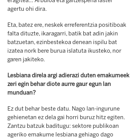
eragitea…
Arbuioa eta gaitzespena laster
agertu ohi dira.
Eta, batez ere, neskek erreferentzia positiboak
falta dituzte, ikaragarri, batik bat adin jakin
batzuetan, ezinbestekoa denean ispilu bat
izatea nork bere burua islatuta ikusteko, nor
garen jakiteko.
Lesbiana direla argi adierazi duten emakumeek
zeri egin behar diote aurre gaur egun lan
munduan?
Ez dut behar beste datu.
Nago lan-ingurune
gehienetan ez dela gai horri buruz hitz egiten.
Zantzu batzuk baditugu: sektore publikoan
ageriko emakume lesbiana gehiago dago