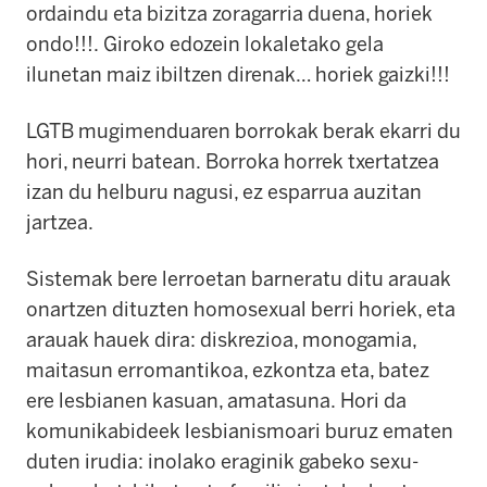
ordaindu eta bizitza zoragarria duena, horiek
ondo!!!.
Giroko edozein lokaletako gela
ilunetan maiz ibiltzen direnak… horiek gaizki!!!
LGTB mugimenduaren borrokak berak ekarri du
hori, neurri batean.
Borroka horrek txertatzea
izan du helburu nagusi, ez esparrua auzitan
jartzea.
Sistemak bere lerroetan barneratu ditu arauak
onartzen dituzten homosexual berri horiek, eta
arauak hauek dira: diskrezioa, monogamia,
maitasun erromantikoa, ezkontza eta, batez
ere lesbianen kasuan, amatasuna.
Hori da
komunikabideek lesbianismoari buruz ematen
duten irudia: inolako eraginik gabeko sexu-