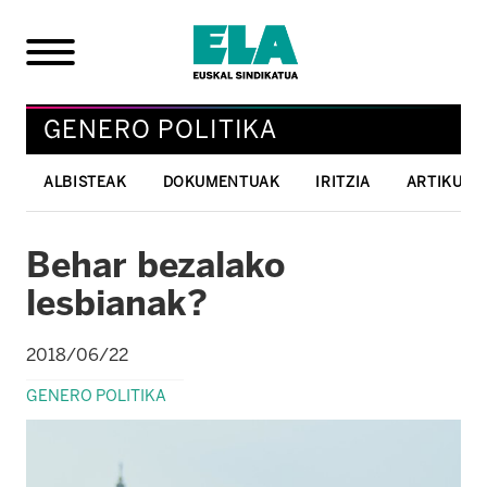
GENERO POLITIKA
ALBISTEAK
DOKUMENTUAK
IRITZIA
ARTIKULU
Behar bezalako
lesbianak?
2018/06/22
GENERO POLITIKA