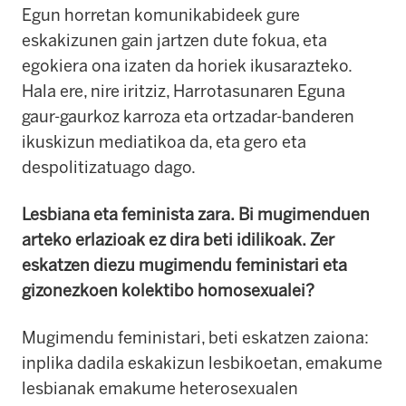
Egun horretan komunikabideek gure
eskakizunen gain jartzen dute fokua, eta
egokiera ona izaten da horiek ikusarazteko.
Hala ere, nire iritziz, Harrotasunaren Eguna
gaur-gaurkoz karroza eta ortzadar-banderen
ikuskizun mediatikoa da, eta gero eta
despolitizatuago dago.
Lesbiana eta feminista zara.
Bi mugimenduen
arteko erlazioak ez dira beti idilikoak.
Zer
eskatzen diezu mugimendu feministari eta
gizonezkoen kolektibo homosexualei?
Mugimendu feministari, beti eskatzen zaiona:
inplika dadila eskakizun lesbikoetan, emakume
lesbianak emakume heterosexualen