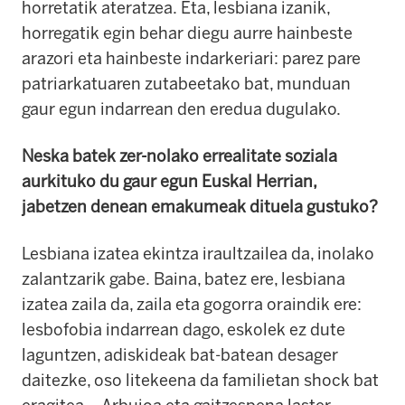
horretatik ateratzea.
Eta, lesbiana izanik,
horregatik egin behar diegu aurre hainbeste
arazori eta hainbeste indarkeriari: parez pare
patriarkatuaren zutabeetako bat, munduan
gaur egun indarrean den eredua dugulako.
Neska batek zer-nolako errealitate soziala
aurkituko du gaur egun Euskal Herrian,
jabetzen denean emakumeak dituela gustuko?
Lesbiana izatea ekintza iraultzailea da, inolako
zalantzarik gabe.
Baina, batez ere, lesbiana
izatea zaila da, zaila eta gogorra oraindik ere:
lesbofobia indarrean dago, eskolek ez dute
laguntzen, adiskideak bat-batean desager
daitezke, oso litekeena da familietan
shock
bat