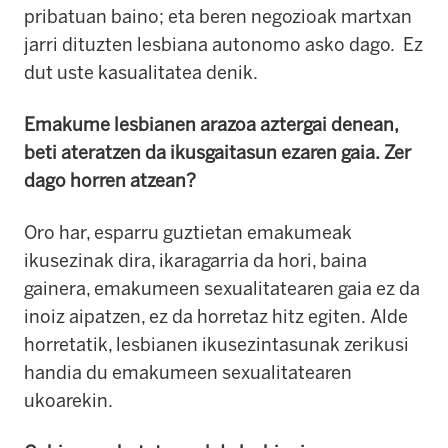
pribatuan baino; eta beren negozioak martxan
jarri dituzten lesbiana autonomo asko dago.
Ez
dut uste kasualitatea denik.
Emakume lesbianen arazoa aztergai denean,
beti ateratzen da ikusgaitasun ezaren gaia.
Zer
dago horren atzean?
Oro har, esparru guztietan emakumeak
ikusezinak dira, ikaragarria da hori, baina
gainera, emakumeen sexualitatearen gaia ez da
inoiz aipatzen, ez da horretaz hitz egiten.
Alde
horretatik, lesbianen ikusezintasunak zerikusi
handia du emakumeen sexualitatearen
ukoarekin.