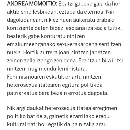
ANDREA MOMOITIO:
Ebatzi gabeko gaia da hori
aktibismo lesbikoan, eztabaida eternoa.
Niri
dagokidanean, nik ez nuen aukeratu erabaki
kontziente baten bidez lesbiana izatea; aitzitik,
besterik gabe konturatu nintzen
emakumeenganako sexu-erakarpena sentitzen
nuela.
Hortik aurrera joan nintzen jabetzen
zeinen zaila izango zen dena.
Erantzun bila iritsi
nintzen mugimendu feministara.
Feminismoaren eskutik ohartu nintzen
heterosexualitatearen egitura politikoa
patriarkatua bera bezain errotua dagoela.
Nik argi daukat heterosexualitatea erregimen
politiko bat dela, gainetik ezarritako eredu
kultural bat; horregatik da hain zaila arau