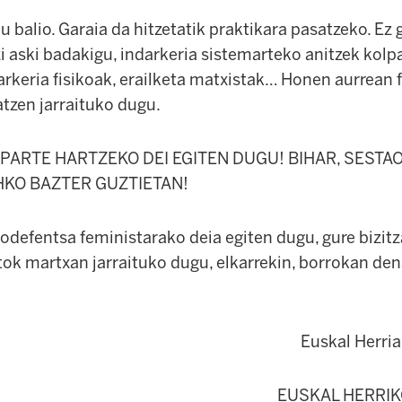
 balio. Garaia da hitzetatik praktikara pasatzeko. Ez 
 aski badakigu, indarkeria sistemarteko anitzek kolpa
arkeria fisikoak, erailketa matxistak… Honen aurrean 
tzen jarraituko dugu.
PARTE HARTZEKO DEI EGITEN DUGU! BIHAR, SESTAO
KO BAZTER GUZTIETAN!
odefentsa feministarako deia egiten dugu, gure bizitz
ok martxan jarraituko dugu, elkarrekin, borrokan den
Euskal Herria
EUSKAL HERRI