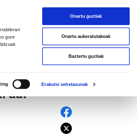
EU
ES
EN
FR
Onartu guztiak
AFILIATU
rabilerari
Onartu aukeratutakoak
ko gure
rbitzuak
Baztertu guztiak
ting
Erakutsi xehetasunak
i da!