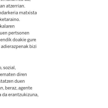
an atzerrian.
darkeria matxista
ketaraino.
rkalaren
tuen pertsonen
endik doakie gure
 adierazpenak bizi
 sozial,
 ematen diren
ustatzen duen
an, beraz, agente
na da erantzukizuna,