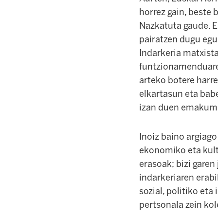
horrez gain, beste b
Nazkatuta gaude. 
pairatzen dugu egun
Indarkeria matxista
funtzionamenduaren
arteko botere harr
elkartasun eta bab
izan duen emakumea
Inoiz baino argiago
ekonomiko eta kult
erasoak; bizi garen
indarkeriaren erabi
sozial, politiko et
pertsonala zein kol