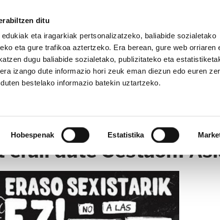
rabiltzen ditu
 edukiak eta iragarkiak pertsonalizatzeko, baliabide sozialetako
eko eta gure trafikoa aztertzeko. Era berean, gure web orriaren e
atzen dugu baliabide sozialetako, publizitateko eta estatistiketa
kera izango dute informazio hori zeuk eman diezun edo euren ze
u duten bestelako informazio batekin uztartzeko.
RTIKULUAK (MRA FUNDAZIOA)
CLICK
Hobespenak
Estatistika
Marke
erail dute Sestaon! Ask