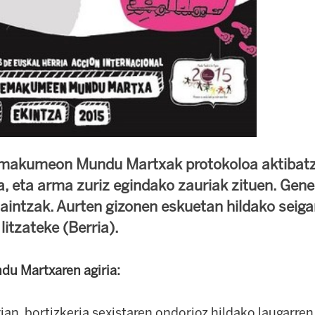
Emakumeon Mundu Martxak protokoloa aktibatz
, eta arma zuriz egindako zauriak zituen. Gene
zaintzak. Aurten gizonen eskuetan hildako sei
litzateke (Berria).
du Martxaren agiria:
rian, bortizkeria sexistaren ondorioz hildako laugarr