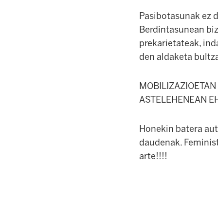
Pasibotasunak ez du
Berdintasunean bizi
prekarietateak, ind
den aldaketa bultza
MOBILIZAZIOETAN 
ASTELEHENEAN EH
Honekin batera aut
daudenak. Feminist
arte!!!!