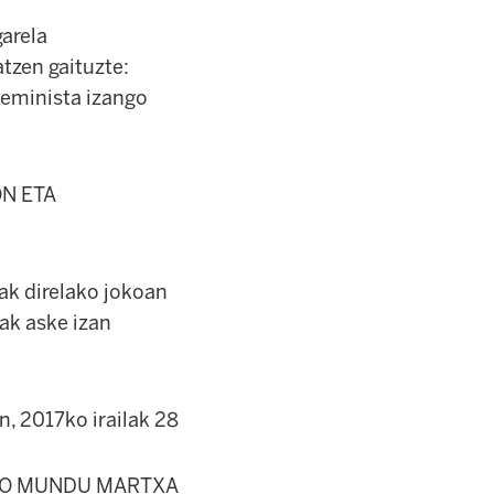
garela
tzen gaituzte:
feminista izango
N ETA
ak direlako jokoan
ak aske izan
n, 2017ko irailak 28
KO MUNDU MARTXA