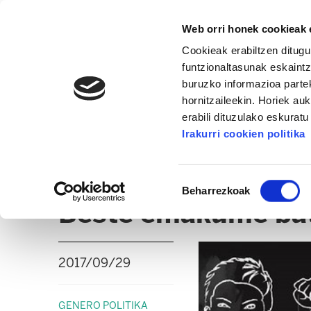
Web orri honek cookieak e
Cookieak erabiltzen ditugu
funtzionaltasunak eskaintz
buruzko informazioa partek
hornitzaileekin. Horiek au
erabili dituzulako eskurat
GENERO POLITIKA
Irakurri cookien politika
ALBISTEAK
DOKUMENTUAK
IRITZIA
A
Baimena
Beharrezkoak
hautatzea
Beste emakume bat 
2017/09/29
GENERO POLITIKA