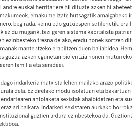
i andre euskal herritar ere hil dituzte azken hilabeteet
Emakumeok, emakume izate hutsagatik amaigabeko in
ero, begirada, keinu edo gutxiespen sotilenetik, erail
k ez du mugarik, bizi garen sistema kapitalista patria
 ezinbesteko tresna delako, eredu honek sortzen di
emanak mantentzeko erabiltzen duen baliabidea. Hem
es guztia azken egunetan biolentzia honen muturreko
ren familia eta senideei.
 dago indarkeria matxista lehen mailako arazo politiko,
urala dela. Ez direlako modu isolatuan eta bakartuan
 jendartearen antolaketa sexistak ahalbidetzen eta s
leraz ari baikara. Indarkeri sexistaren aurkako borrok
a instituzional guztien ardura ezinbestekoa da. Guztio
ektiboa.