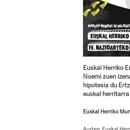
Euskal Herriko 
Noemi zuen izena
hipotesia du Ert
euskal herritarra 
Euskal Herriko Mun
Aurten, Euskal Her