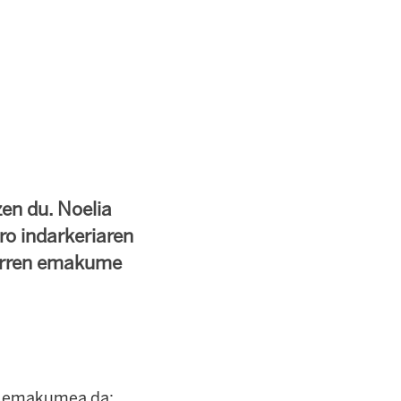
en du. Noelia
ro indarkeriaren
garren emakume
en emakumea da;