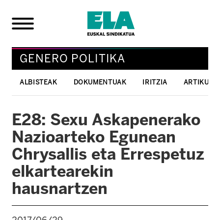
GENERO POLITIKA
ALBISTEAK
DOKUMENTUAK
IRITZIA
ARTIKULU
E28: Sexu Askapenerako
Nazioarteko Egunean
Chrysallis eta Errespetuz
elkartearekin
hausnartzen