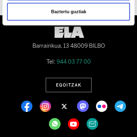
Baztertu guztiak
Barrainkua, 13 48009 BILBO
Tel:
944 03 77 00
EGOITZAK