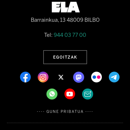
Barrainkua, 13 48009 BILBO
Tel:
944 03 77 00
EGOITZAK
---- GUNE PRIBATUA ----