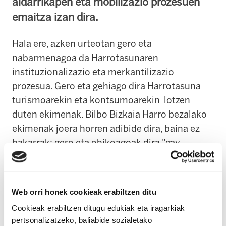
aldarrikapen eta mobilizazio prozesuen
emaitza izan dira.
Hala ere, azken urteotan gero eta
nabarmenagoa da Harrotasunaren
instituzionalizazio eta merkantilizazio
prozesua. Gero eta gehiago dira Harrotasuna
turismoarekin eta kontsumoarekin lotzen
duten ekimenak. Bilbo Bizkaia Harro bezalako
ekimenak joera horren adibide dira, baina ez
bakarrak: gero eta ohikoagoak dira "gay
friendly" marketin kanpainak edo Harrotasuna
negozio aukera bihurtzen duten ekimen
pribatuak. Ondorioz, LGTBI pertsonen eskubide
Web orri honek cookieak erabiltzen ditu
eta aldarrikapen politikoak bigarren planoan
Cookieak erabiltzen ditugu edukiak eta iragarkiak
geratzen dira, gure identitateak eta bizipenak
pertsonalizatzeko, baliabide sozialetako