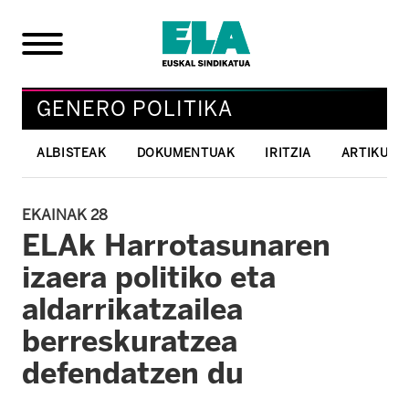
GENERO POLITIKA
ALBISTEAK
DOKUMENTUAK
IRITZIA
ARTIKULU
EKAINAK 28
ELAk Harrotasunaren
izaera politiko eta
aldarrikatzailea
berreskuratzea
defendatzen du