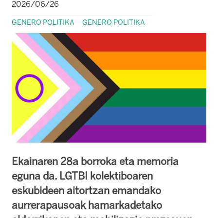
2026/06/26
GENERO POLITIKA
GENERO POLITIKA
Ekainaren 28a borroka eta memoria
eguna da. LGTBI kolektiboaren
eskubideen aitortzan emandako
aurrerapausoak hamarkadetako