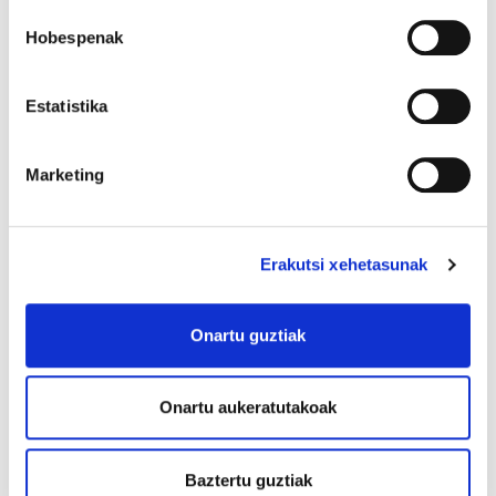
Hobespenak
Estatistika
Marketing
Erakutsi xehetasunak
Onartu guztiak
Onartu aukeratutakoak
Baztertu guztiak