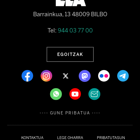
Barrainkua, 13 48009 BILBO
Tel:
944 03 77 00
EGOITZAK
---- GUNE PRIBATUA ----
KONTAKTUA
LEGE OHARRA
PRIBATUTASUN