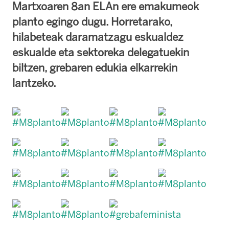
Martxoaren 8an ELAn ere emakumeok
planto egingo dugu. Horretarako,
hilabeteak daramatzagu eskualdez
eskualde eta sektoreka delegatuekin
biltzen, grebaren edukia elkarrekin
lantzeko.