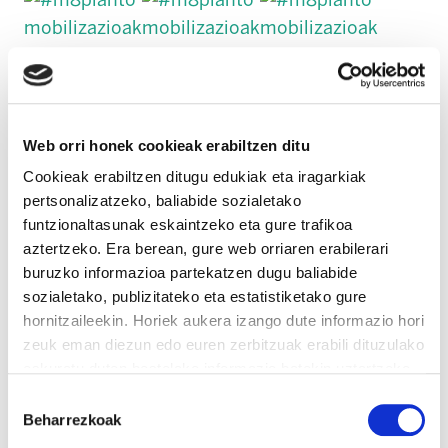
Web orri honek cookieak erabiltzen ditu
Cookieak erabiltzen ditugu edukiak eta iragarkiak
pertsonalizatzeko, baliabide sozialetako
funtzionaltasunak eskaintzeko eta gure trafikoa
aztertzeko. Era berean, gure web orriaren erabilerari
buruzko informazioa partekatzen dugu baliabide
sozialetako, publizitateko eta estatistiketako gure
hornitzaileekin. Horiek aukera izango dute informazio hori
zeuk eman diezun edo euren zerbitzuak erabili dituzulako
eskuratu duten bestelako informazio batekin uztartzeko.
Irakurri cookien politika
Baimena
Beharrezkoak
hautatzea