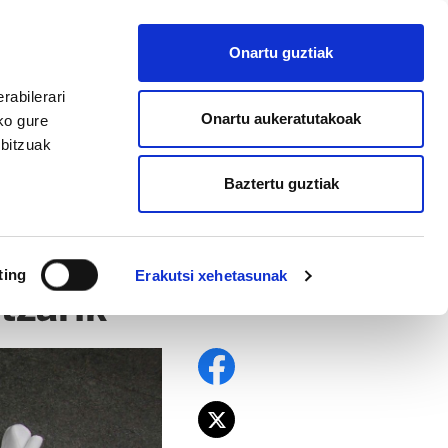
EU
ES
EN
FR
Onartu guztiak
AFILIATU
rabilerari
Onartu aukeratutakoak
ko gure
rbitzuak
Baztertu guztiak
ting
Erakutsi xehetasunak
tzarik