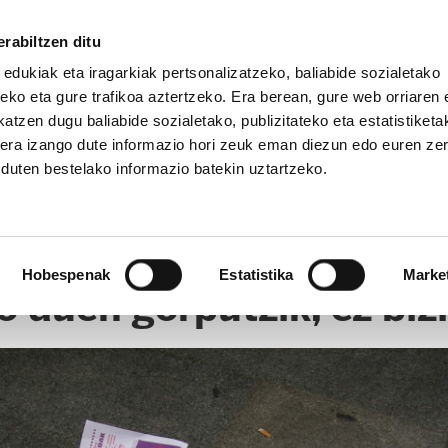
rabiltzen ditu
 edukiak eta iragarkiak pertsonalizatzeko, baliabide sozialetako
eko eta gure trafikoa aztertzeko. Era berean, gure web orriaren e
atzen dugu baliabide sozialetako, publizitateko eta estatistiketa
kera izango dute informazio hori zeuk eman diezun edo euren ze
u duten bestelako informazio batekin uztartzeko.
RTIKULUAK (MRA FUNDAZIOA)
CLICK
Hobespenak
Estatistika
Marke
 duen gorputzik, ez bizi