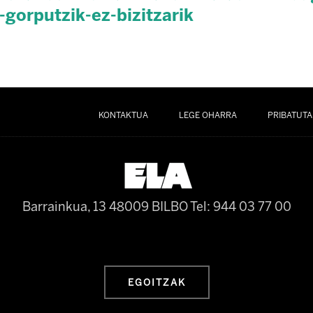
gorputzik-ez-bizitzarik
KONTAKTUA
LEGE OHARRA
PRIBATUTA
Barrainkua, 13 48009 BILBO
Tel: 944 03 77 00
EGOITZAK