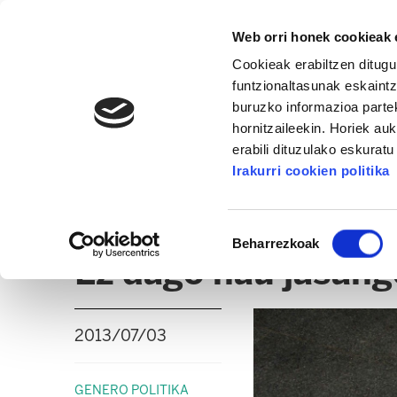
Web orri honek cookieak e
Cookieak erabiltzen ditugu
funtzionaltasunak eskaintz
buruzko informazioa partek
hornitzaileekin. Horiek au
erabili dituzulako eskurat
GENERO POLITIKA
Irakurri cookien politika
ALBISTEAK
DOKUMENTUAK
IRITZIA
A
Baimena
Beharrezkoak
hautatzea
Ez dago hau jasango
2013/07/03
GENERO POLITIKA