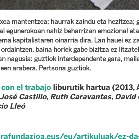
txea mantentzea; haurrak zaindu eta hezitzea; g
bai egunerokoan nahiz beharrizan emozional eta
ma kapitalistaren oinarria dira. Lan hauei ez za
a ordaintzen, baina horiek gabe bizitza ez litzate
an nagusia: guztiok interdependente gara, mail
neen arabera. Pertsona guztiok.
con el trabajo
liburutik hartua (2013, 
José Castillo, Ruth Caravantes, David 
ío Lleó
rafundazioa.eus/eu/artikuluak/ez-da