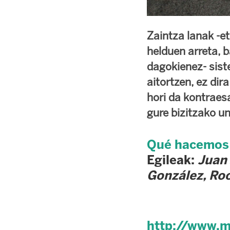
Zaintza lanak -e
helduen arreta, 
dagokienez- siste
aitortzen, ez dir
hori da kontraes
gure bizitzako u
Qué hacemos 
Egileak:
Juan 
González, Roc
http://www.m