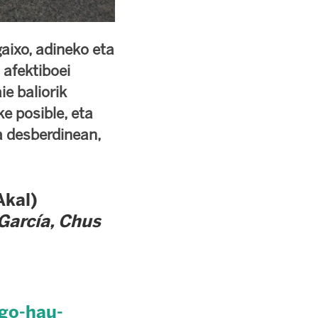
aixo, adineko eta
 afektiboei
ie baliorik
ke posible, eta
a desberdinean,
Akal)
García, Chus
go-hau-