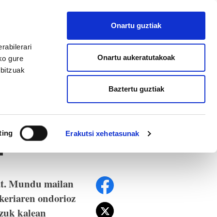
EU
ES
EN
FR
Onartu guztiak
AFILIATU
rabilerari
Onartu aukeratutakoak
ko gure
rbitzuak
Baztertu guztiak
ting
Erakutsi xehetasunak
?
bat. Mundu mailan
keriaren ondorioz
tzuk kalean