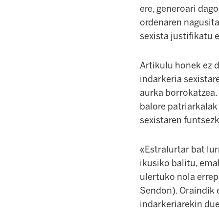
ere, generoari dag
ordenaren nagusita
sexista justifikatu e
Artikulu honek ez 
indarkeria sexistar
aurka borrokatzea.
balore patriarkalak
sexistaren funtsezk
«Estralurtar bat l
ikusiko balitu, ema
ulertuko nola erre
Sendon). Oraindik 
indarkeriarekin du