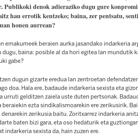
r. Publikoki denok adieraziko dugu gure konpromi
aitz hau errotik kentzeko; baina, zer pentsatu, senti
tuan honen aurrean?
n emakumeek beraien aurka jasandako indarkeria arg
n dugu, baina: posible al da hori egitea lan mundutik
uki gabe?
atzen dugun gizarte eredua lan zentroetan defendatze
tago doa. Hala ere, badaude indarkeria sexista eta gi
a urruti gelditzen zaiela uste duten pertsonak. Bada
 beraiekin ezta sindikalismoarekin ere zerikusirik. Ba
 denarekin zerikusia baitu. Zoritxarrez indarkeria anitz
arte baten bizi gara, eta oso hedaturik eta guztiongan
t indarkeria sexista da, hain zuzen ere.