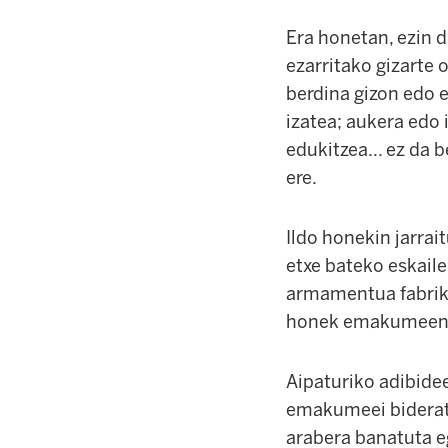
Era honetan, ezin d
ezarritako gizarte 
berdina gizon edo 
izatea; aukera edo 
edukitzea... ez da
ere.
Ildo honekin jarrai
etxe bateko eskaile
armamentua fabrika
honek emakumeen a
Aipaturiko adibide
emakumeei bideratu
arabera banatuta eg