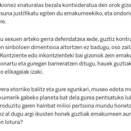
okionez «naturala» bezala kontsideratua den orok gi
suna justifikatu egiten du emakumeekiko, eta ondorio
re.
du sexuen arteko gerra defendatzea xede, guztiz kontr
en sinboloen dimentsioa aitortzen ez badugu, oso zai
 Kontziente edo inkontzienteki bai gizonok zein emak
 onartu eta guregan barneratzen ditugu, hauek guztiak
o elikagaiak izaki.
urrera etorriko balitz eta gure egunkari, museo edot
kumerik gabeko planeta bat dela gurea pentsatuko luk
produzitu garen hainbat milioi pertsona mundu honeta
ez al dugu argi ikusten honek guztiak emakumeen au
en lotura?