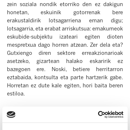
zein soziala nondik etorriko den ez dakigun
honetan, eskuinik gotorrenak bere
erakustaldirik lotsagarriena eman digu;
lotsagarria, eta erabat arriskutsua: emakumeok
eskubide-subjektu izateari egiten dioten
mespretxua dago horren atzean. Zer dela eta?
Gutxiengo diren sektore erreakzionarioak
asetzeko, gizartean halako eskaririk ez
bazegoen ere. Noski, betiere herritarron
eztabaida, kontsulta eta parte hartzerik gabe.
Horretan ez dute kale egiten, hori baita beren
estiloa.
Hori hala da, izan ere, bizitzaren ustezko