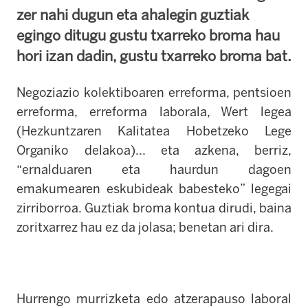
zer nahi dugun eta ahalegin guztiak
egingo ditugu gustu txarreko broma hau
hori izan dadin, gustu txarreko broma bat.
Negoziazio kolektiboaren erreforma, pentsioen
erreforma, erreforma laborala, Wert legea
(Hezkuntzaren Kalitatea Hobetzeko Lege
Organiko delakoa)... eta azkena, berriz,
“ernalduaren eta haurdun dagoen
emakumearen eskubideak babesteko” legegai
zirriborroa. Guztiak broma kontua dirudi, baina
zoritxarrez hau ez da jolasa; benetan ari dira.
Hurrengo murrizketa edo atzerapauso laboral