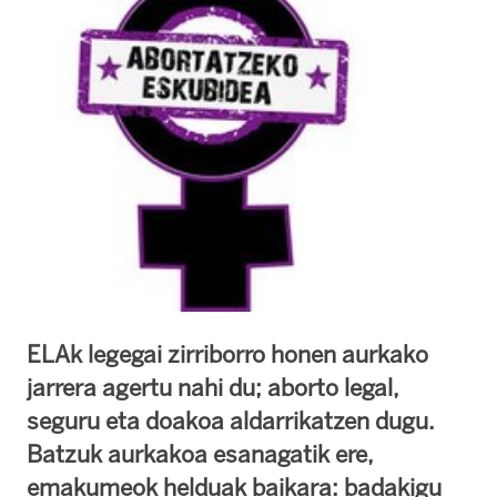
ELAk legegai zirriborro honen aurkako
jarrera agertu nahi du; aborto legal,
seguru eta doakoa aldarrikatzen dugu.
Batzuk aurkakoa esanagatik ere,
emakumeok helduak baikara: badakigu