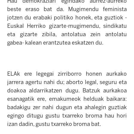
Hau demokraziari egindako aurrez-aurreko
beste eraso bat da. Mugimendu feminista
jotzen du erabaki politiko honek, eta guztiok -
Euskal Herriko gizarte-mugimendu, sindikatu
eta gizarte zibila, antolatua zein antolatu
gabea- kalean erantzutea eskatzen du.
ELAk ere legegai zirriborro honen aurkako
jarrera agertu nahi du; aborto legal, seguru eta
doakoa aldarrikatzen dugu. Batzuk aurkakoa
esanagatik ere, emakumeok helduak baikara:
badakigu zer nahi dugun eta ahalegin guztiak
egingo ditugu gustu txarreko broma hau hori
izan dadin, gustu txarreko broma bat.