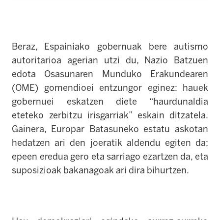
Beraz, Espainiako gobernuak bere autismo
autoritarioa agerian utzi du, Nazio Batzuen
edota Osasunaren Munduko Erakundearen
(OME) gomendioei entzungor eginez: hauek
gobernuei eskatzen diete “haurdunaldia
eteteko zerbitzu irisgarriak” eskain ditzatela.
Gainera, Europar Batasuneko estatu askotan
hedatzen ari den joeratik aldendu egiten da;
epeen eredua gero eta sarriago ezartzen da, eta
suposizioak bakanagoak ari dira bihurtzen.