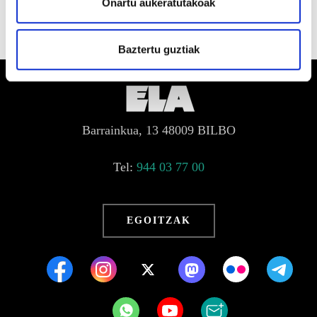
Onartu aukeratutakoak
Baztertu guztiak
Barrainkua, 13 48009 BILBO
Tel:
944 03 77 00
EGOITZAK