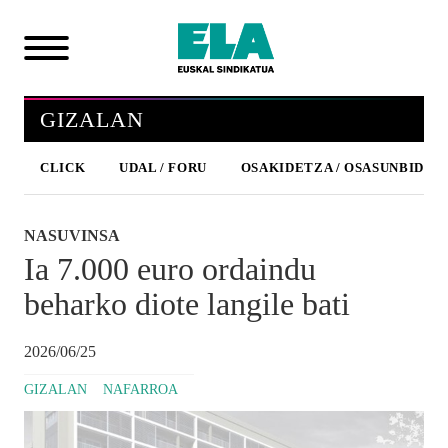
GIZALAN
CLICK
UDAL / FORU
OSAKIDETZA / OSASUNBIDEA
NASUVINSA
Ia 7.000 euro ordaindu
beharko diote langile bati
2026/06/25
GIZALAN
NAFARROA