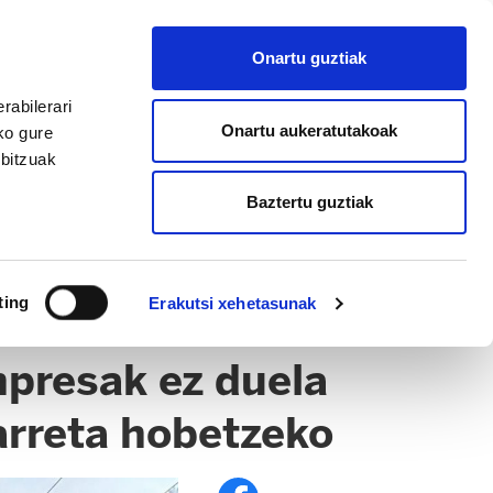
EU
ES
EN
FR
Onartu guztiak
AFILIATU
rabilerari
Onartu aukeratutakoak
ko gure
rbitzuak
Baztertu guztiak
FARROA
EITB
ting
Erakutsi xehetasunak
npresak ez duela
 arreta hobetzeko