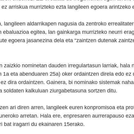
ez arriskua murrizteko ezta langileen egoera arintzeko 
, langileen aldarrikapen nagusia da zentroko errealitate
n ebaluazioa egitea, lan gainkarga murrizteko neurri era
dute egoera jasanezina dela eta “zaintzen dutenak zaintz
 zaizkio nominetan dauden irregulartasun larriak, hala 
en 1a eta abenduaren 25a) oker ordaintzen direla edo ez d
k ez dira ordaintzen. Gainera, bi nominako sistemak na
a soldaten kalkuluan ziurgabetasuna sortzen ditu.
zen ari diren arren, langileek euren konpromisoa eta pr
neroko arretan. Hala ere, enpresaren aurrerapauso ez
ri bat iragarri du ekainaren 15erako.