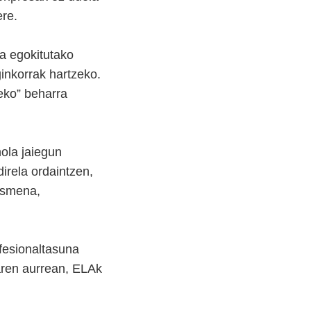
ere.
ra egokitutako
ginkorrak hartzeko.
eko” beharra
nola jaiegun
irela ordaintzen,
hasmena,
ofesionaltasuna
aren aurrean, ELAk