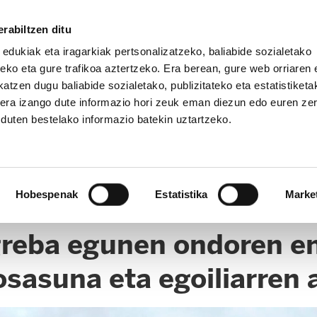
rabiltzen ditu
 edukiak eta iragarkiak pertsonalizatzeko, baliabide sozialetako
eko eta gure trafikoa aztertzeko. Era berean, gure web orriaren e
atzen dugu baliabide sozialetako, publizitateko eta estatistiketa
kera izango dute informazio hori zeuk eman diezun edo euren ze
u duten bestelako informazio batekin uztartzeko.
UNBIDEA
HEZKUNTZA EAE
EPE / OPE
HEZKUNTZA NA
Hobespenak
Estatistika
Marke
greba egunen ondoren e
 osasuna eta egoiliarren