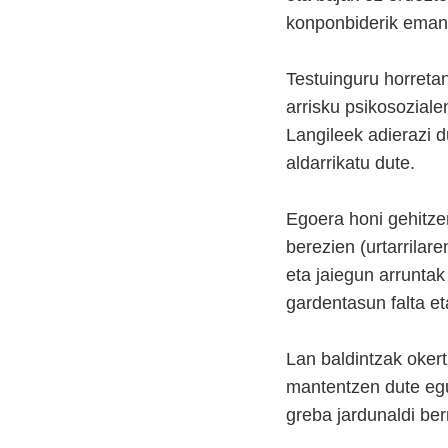
konponbiderik eman 
Testuinguru horretan
arrisku psikosoziale
Langileek adierazi 
aldarrikatu dute.
Egoera honi gehitzen
berezien (urtarrilar
eta jaiegun arrunta
gardentasun falta et
Lan baldintzak okert
mantentzen dute egu
greba jardunaldi ber