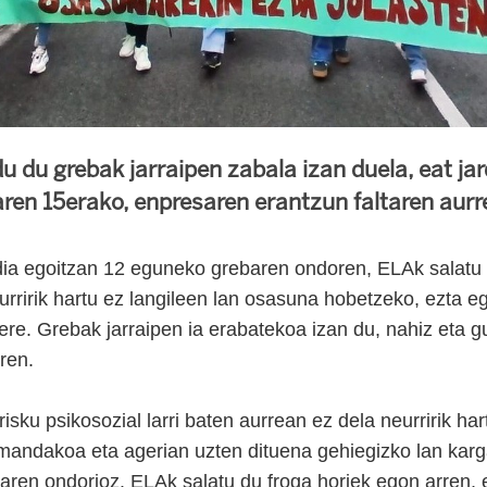
du grebak jarraipen zabala izan duela, eat jard
aren 15erako, enpresaren erantzun faltaren aurr
dia egoitzan 12 eguneko grebaren ondoren, ELAk salatu
urririk hartu ez langileen lan osasuna hobetzeko, ezta eg
ere. Grebak jarraipen ia erabatekoa izan du, nahiz eta g
ren.
isku psikosozial larri baten aurrean ez dela neurririk har
mandakoa eta agerian uzten dituena gehiegizko lan kargak
earen ondorioz. ELAk salatu du froga horiek egon arren,