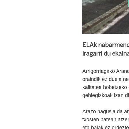
ELAk nabarmendu 
iragarri du ekain
Arrigorriagako Aran
oraindik ez duela ne
kalitatea hobetzeko 
gehiegizkoak izan di
Arazo nagusia da arr
txosten batean atze
eta bajak ez ordezt