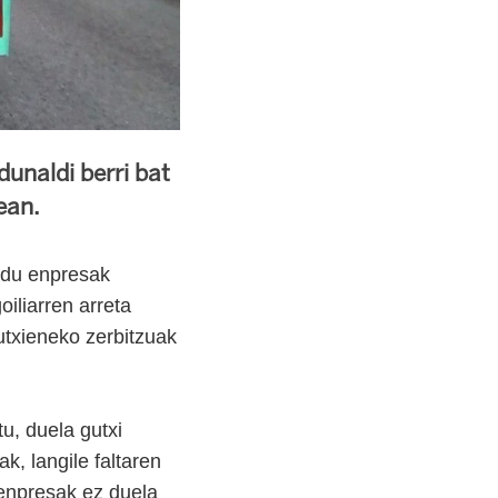
unaldi berri bat
ean.
 du enpresak
oiliarren arreta
utxieneko zerbitzuak
tu, duela gutxi
, langile faltaren
 enpresak ez duela