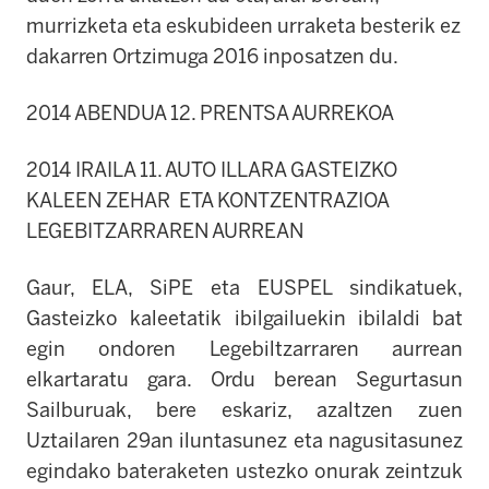
murrizketa eta eskubideen urraketa besterik ez
dakarren Ortzimuga 2016 inposatzen du.
2014 ABENDUA 12. PRENTSA AURREKOA
2014 IRAILA 11. AUTO ILLARA GASTEIZKO
KALEEN ZEHAR ETA KONTZENTRAZIOA
LEGEBITZARRAREN AURREAN
Gaur, ELA, SiPE eta EUSPEL sindikatuek,
Gasteizko kaleetatik ibilgailuekin ibilaldi bat
egin ondoren Legebiltzarraren aurrean
elkartaratu gara. Ordu berean Segurtasun
Sailburuak, bere eskariz, azaltzen zuen
Uztailaren 29an iluntasunez eta nagusitasunez
egindako bateraketen ustezko onurak zeintzuk