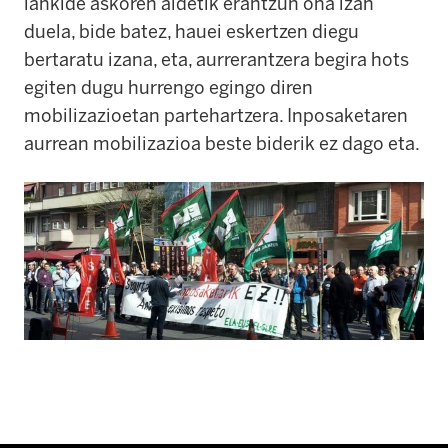
lankide askoren aldetik erantzun ona izan
duela, bide batez, hauei eskertzen diegu
bertaratu izana, eta, aurrerantzera begira hots
egiten dugu hurrengo egingo diren
mobilizazioetan partehartzera. Inposaketaren
aurrean mobilizazioa beste biderik ez dago eta.