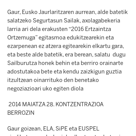
Gaur, Eusko Jaurlaritzaren aurrean, alde batetik
salatzeko Segurtasun Sailak, axolagabekeria
larria ari dela erakusten “2016 Ertzaintza
Ortzemuga” egitasmoa edukitzearekin eta
ezarpenean ez atzera egitearekin elkartu gara,
eta beste alde batetik, era berean, salatu dugu
Sailburutza honek behin eta berriro orainarte
adostutakoa bete eta kendu zaizkigun guztia
itzultzean oinarrituko den benetako
negoziazioari uko egiten diola
2014 MAIATZA 28. KONTZENTRAZIOA
BERROZIN
Gaur goizean, ELA, SiPE eta EUSPEL