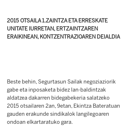
2015 OTSAILA 1.ZAINTZA ETA ERRESKATE
UNITATE IURRETAN, ERTZAINTZAREN
ERAIKINEAN, KONTZENTRAZIOAREN DEIALDIA
Beste behin, Segurtasun Sailak negoziaziorik
gabe eta inposaketa bidez lan-baldintzak
aldatzea dakarren bidegabekeria salatzeko
2015 otsailaren 2an, 9etan, Ekintza Bateratuan
gauden erakunde sindikalok langilegoaren
ondoan elkartaratuko gara.