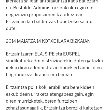
ikerketa sailean antolakuntza kaos bat ezarri
du. Bestalde, Administrazioak uko egin dio
negoziazio proposamenik aurkezteari
Ertzainen lan baldintzak hobetzeko salatu
dute.
2014 MAIATZA 14 KOTXE ILARA BIZKAIAN
Ertzaintzaren ELA, SiPE eta EUSPEL
sindikatuek administrazioarekin duten gatazka
irekia dirau administrazio honek ertzainei dien
begirune eza dirauen era berean.
Ertzaintza politikoki erabili eta bere kideen
eskubideen urraketa etengabeez gain, egin
diren murrizketek, beren funtzioen
zehaztasunagatik, Ertzaintza bereziki kaltetzen