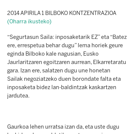
2014 APIRILA 1 BILBOKO KONTZENTRAZIOA
(Oharra ikusteko)
“Segurtasun Saila: inposaketarik EZ” eta “Batez
ere, errespetua behar dugu” lema horiek geure
eginda Bilboko kale nagusian, Eusko
Jaurlaritzaren egoitzaren aurrean, Elkarretaratu
gara. Izan ere, salatzen dugu une honetan
Sailak negoziatzeko duen borondate falta eta
inposaketa bidez lan-baldintzak kaskartzen
jardutea.
Gaurkoa lehen urratsa izan da, eta uste dugu