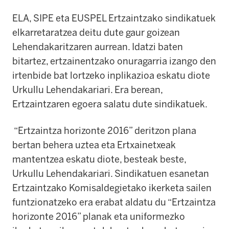
ELA, SIPE eta EUSPEL Ertzaintzako sindikatuek
elkarretaratzea deitu dute gaur goizean
Lehendakaritzaren aurrean. Idatzi baten
bitartez, ertzainentzako onuragarria izango den
irtenbide bat lortzeko inplikazioa eskatu diote
Urkullu Lehendakariari. Era berean,
Ertzaintzaren egoera salatu dute sindikatuek.
“Ertzaintza horizonte 2016” deritzon plana
bertan behera uztea eta Ertxainetxeak
mantentzea eskatu diote, besteak beste,
Urkullu Lehendakariari. Sindikatuen esanetan
Ertzaintzako Komisaldegietako ikerketa sailen
funtzionatzeko era erabat aldatu du “Ertzaintza
horizonte 2016” planak eta uniformezko