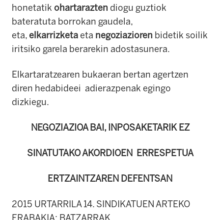
honetatik
ohartarazten
diogu guztiok
bateratuta borrokan gaudela,
eta,
elkarrizketa
eta
negoziazioren
bidetik soilik
iritsiko garela berarekin adostasunera.
Elkartaratzearen bukaeran bertan agertzen
diren hedabideei adierazpenak egingo
dizkiegu.
NEGOZIAZIOA BAI, INPOSAKETARIK EZ
SINATUTAKO AKORDIOEN ERRESPETUA
ERTZAINTZAREN DEFENTSAN
2015 URTARRILA 14. SINDIKATUEN ARTEKO
ERABAKIA: BATZARRAK