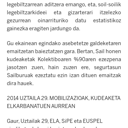
legebiltzarrean aditzera emango, eta, soil-soilik
legebiltzarkideei eta gizarterari itzelezko
gezurrean oinarrituriko datu estatistikoz
gainezka eragiten jardungo da.
Gu ekainean egindako asebetetze galdeketaren
emaitzetan baieztatzen gara. Bertan, Sail honen
kudeaketak Kolektiboaren %90aren ezezpena
jasotzen zuen, hain zuzen ere, segurtasun
Sailburuak ezeztatu ezin izan dituen emaitzak
dira hauek.
2014 UZTAILA 29. MOBILIZAZIOAK, KUDEAKETA
ELKARBANATUEN AURREAN
Gaur, Uztailak 29, ELA, SiPE eta EUSPEL