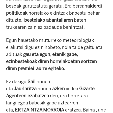
besoak gurutzatuta geratu. Era berean
alderdi
politikoak
horrelako ekintzak babestu behar
dituzte,
bestelako abantailaren
baten
trukearen zain ez badaude behintzat.
Egun hauetako muturreko meteorologiak
erakutsi digu ezin hobeto, nola talde gaitu eta
adituak
gau eta egun, etenik gabe,
ezinbestekoak diren horrelakoetan sortzen
diren premiei aurre egiteko.
Ez dakigu
Sail
honen
eta
Jaurlaritza
honen
azken
xedea
Gizarte
Agenteen ezabatzea
den, era horretara
langilegoa babesik gabe uztearren,
eta,
ERTZAINTZA MORROIA
eratzea. Baina , une