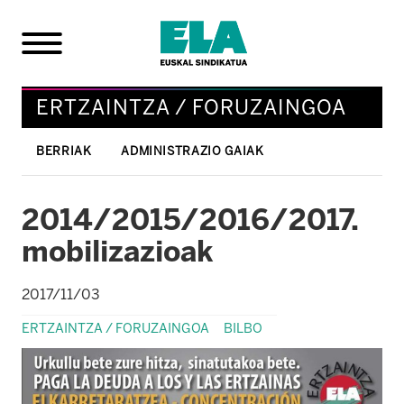
ERTZAINTZA / FORUZAINGOA
BERRIAK
ADMINISTRAZIO GAIAK
2014/2015/2016/2017.
mobilizazioak
2017/11/03
ERTZAINTZA / FORUZAINGOA
BILBO