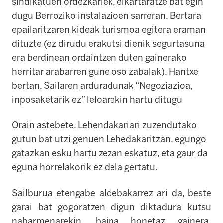
sindikatuen ordezkariek, elkartaratze bat egin
dugu Berroziko instalazioen sarreran. Bertara
epailaritzaren kideak turismoa egitera eraman
dituzte (ez dirudu erakutsi dienik segurtasuna
era berdinean ordaintzen duten gainerako
herritar arabarren gune oso zabalak). Hantxe
bertan, Sailaren arduradunak “Negoziazioa,
inposaketarik ez” leloarekin hartu ditugu
Orain astebete, Lehendakariari zuzendutako
gutun bat utzi genuen Lehedakaritzan, egungo
gatazkan esku hartu zezan eskatuz, eta gaur da
eguna horrelakorik ez dela gertatu.
Sailburua etengabe aldebakarrez ari da, beste
garai bat gogoratzen digun diktadura kutsu
nabarmenarekin, baina honetaz gainera,