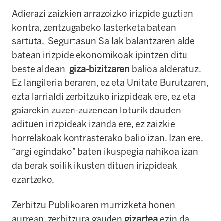
Adierazi zaizkien arrazoizko irizpide guztien
kontra, zentzugabeko lasterketa batean
sartuta, Segurtasun Sailak balantzaren alde
batean irizpide ekonomikoak ipintzen ditu
beste aldean
giza-bizitzaren
balioa alderatuz.
Ez langileria beraren, ez eta Unitate Burutzaren,
ezta larrialdi zerbitzuko irizpideak ere, ez eta
gaiarekin zuzen-zuzenean loturik dauden
adituen irizpideak izanda ere, ez zaizkie
horrelakoak kontrasterako balio izan. Izan ere,
“argi egindako” baten ikuspegia nahikoa izan
da berak soilik ikusten dituen irizpideak
ezartzeko.
Zerbitzu Publikoaren murrizketa honen
aurrean, zerbitzura gauden
gizartea
ezin da