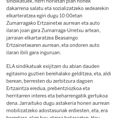
sindikatuek, herri horietan plan honek
dakarrena salatu eta sozializatzeko xedearekin
elkarteratzea egin dugu 10:00etan
Zumarragako Ertzainetxe aurrean eta auto
ilaran joan gara Zumarraga-Urretxu artean,
jarraian elkartaratzea Beasaingo
Ertzainetxearen aurrean, eta ondoren auto
ilaran ibili gara inguruan.
ELA sindikatuak exijitzen du abian dauden
egitasmo guztien berehalako gelditzea, eta, aldi
berean, berresten du zerbitzura dagoen
Ertzaintza eredua, prebentziozkoa eta
herritarren interes eta beharrengatik gertukoa
dena. Jarraituko dugu astakeria honen aurrean
mobilizatzeko adostasunak erdiesten, eta, era
horretara, plan hau atzera botarazten. Hau