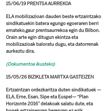
15/06/19 PRENTSA AURREKOA
ELA mobilizazioan dauden beste ertzaintzako
sindikatuekin batera egungo egoeraren berri
emateko,gaur prentsaurrekoa egin du Bilbon.
Orain arte egin ditugun ekintza eta
mobilizazioak baloratu dugu, eta datorrenak
aurkeztu dira.
(Dokumentoa ikusteko)
15/05/26 BIZIKLETA MARTXA GASTEIZEN
Ertzaintzan ordezkaritza duten sindikatuek —
ELA, Erne, Esan, Sipe eta Euspel— “Plan
Horizonte 2016” delakoak salatu dute, eta
honek ertzainengan berengan ez ezik,