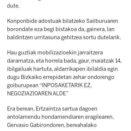
dute.
Konponbide adostuak bilatzeko Sailburuaren
borondate eza begi bistakoa da, gainera, lan
baldintzen urritasuna gehitzea sortu dutelarik.
Hau guztiak mobilizazioekin jarraitzera
daramatza, eta horrela bada, gaur, maiatzak 14,
ibilgailuak hartuta, aldarrikapen ibilaldia egin
dugu Bizkaiko errepidetan zehar ondorengo
goiburupean “INPOSAKETARIK EZ,
NEGOZIAZIOAREN ALDE”
Era berean, Ertzaintza sartua dagoen
antolamendu hondamendiaren eragilearen,
Gervasio Gabirondoren, bereahalako