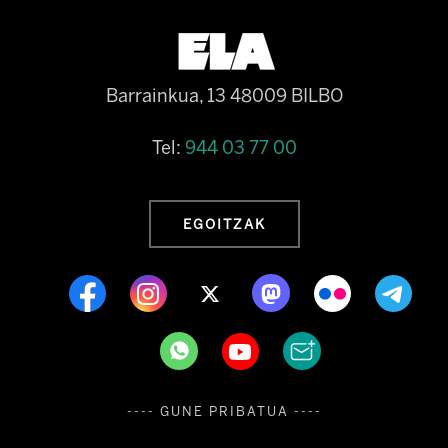
Barrainkua, 13 48009 BILBO
Tel:
944 03 77 00
EGOITZAK
---- GUNE PRIBATUA ----