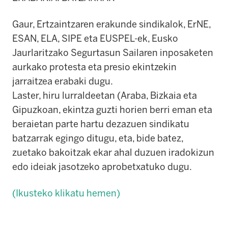
Gaur, Ertzaintzaren erakunde sindikalok, ErNE,
ESAN, ELA, SIPE eta EUSPEL-ek, Eusko
Jaurlaritzako Segurtasun Sailaren inposaketen
aurkako protesta eta presio ekintzekin
jarraitzea erabaki dugu.
Laster, hiru lurraldeetan (Araba, Bizkaia eta
Gipuzkoan, ekintza guzti horien berri eman eta
beraietan parte hartu dezazuen sindikatu
batzarrak egingo ditugu, eta, bide batez,
zuetako bakoitzak ekar ahal duzuen iradokizun
edo ideiak jasotzeko aprobetxatuko dugu.
(Ikusteko klikatu hemen)