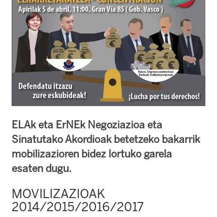
ELAk eta ErNEk Negoziazioa eta
Sinatutako Akordioak betetzeko bakarrik
mobilizazioren bidez lortuko garela
esaten dugu.
MOVILIZAZIOAK
2014/2015/2016/2017