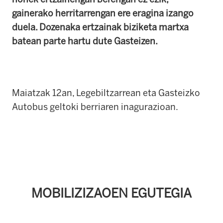
gainerako herritarrengan ere eragina izango
duela. Dozenaka ertzainak biziketa martxa
batean parte hartu dute Gasteizen.
Maiatzak 12an, Legebiltzarrean eta Gasteizko
Autobus geltoki berriaren inagurazioan.
MOBILIZIZAOEN EGUTEGIA