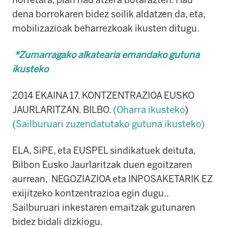
dena borrokaren bidez soilik aldatzen da, eta,
mobilizazioak beharrezkoak ikusten ditugu.
*Zumarragako alkatearia emandako gutuna
ikusteko
2014 EKAINA 17. KONTZENTRAZIOA EUSKO
JAURLARITZAN. BILBO.
(Oharra ikusteko
)
(Sailburuari zuzendatutako gutuna ikusteko)
ELA, SiPE, eta EUSPEL sindikatuek deituta,
Bilbon Eusko Jaurlaritzak duen egoitzaren
aurrean, NEGOZIAZIOA eta INPOSAKETARIK EZ
exijitzeko kontzentrazioa egin dugu..
Sailburuari inkestaren emaitzak gutunaren
bidez bidali dizkiogu.