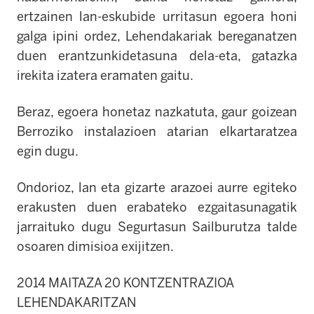
ertzainen lan-eskubide urritasun egoera honi
galga ipini ordez, Lehendakariak bereganatzen
duen erantzunkidetasuna dela-eta, gatazka
irekita izatera eramaten gaitu.
Beraz, egoera honetaz nazkatuta, gaur goizean
Berroziko instalazioen atarian elkartaratzea
egin dugu.
Ondorioz, lan eta gizarte arazoei aurre egiteko
erakusten duen erabateko ezgaitasunagatik
jarraituko dugu Segurtasun Sailburutza talde
osoaren dimisioa exijitzen.
2014 MAITAZA 20 KONTZENTRAZIOA
LEHENDAKARITZAN