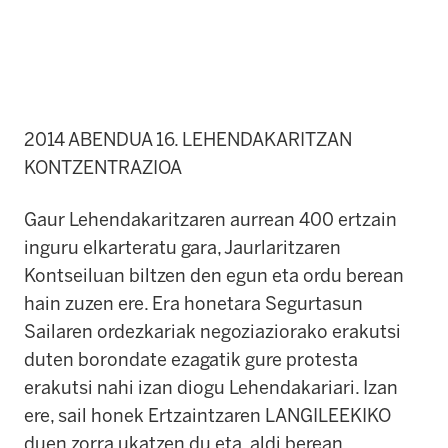
2014 ABENDUA 16. LEHENDAKARITZAN
KONTZENTRAZIOA
Gaur Lehendakaritzaren aurrean 400 ertzain
inguru elkarteratu gara, Jaurlaritzaren
Kontseiluan biltzen den egun eta ordu berean
hain zuzen ere. Era honetara Segurtasun
Sailaren ordezkariak negoziaziorako erakutsi
duten borondate ezagatik gure protesta
erakutsi nahi izan diogu Lehendakariari. Izan
ere, sail honek Ertzaintzaren LANGILEEKIKO
duen zorra ukatzen du eta, aldi berean,