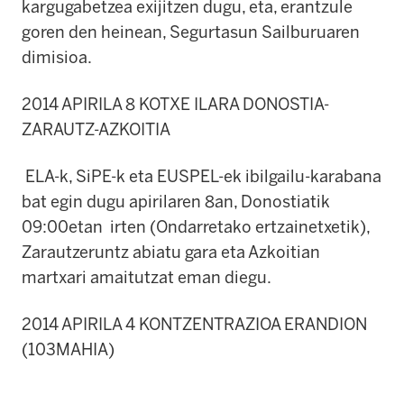
kargugabetzea exijitzen dugu, eta, erantzule
goren den heinean, Segurtasun Sailburuaren
dimisioa.
2014 APIRILA 8 KOTXE ILARA DONOSTIA-
ZARAUTZ-AZKOITIA
ELA-k, SiPE-k eta EUSPEL-ek ibilgailu-karabana
bat egin dugu apirilaren 8an, Donostiatik
09:00etan irten (Ondarretako ertzainetxetik),
Zarautzeruntz abiatu gara eta Azkoitian
martxari amaitutzat eman diegu.
2014 APIRILA 4 KONTZENTRAZIOA ERANDION
(103MAHIA)