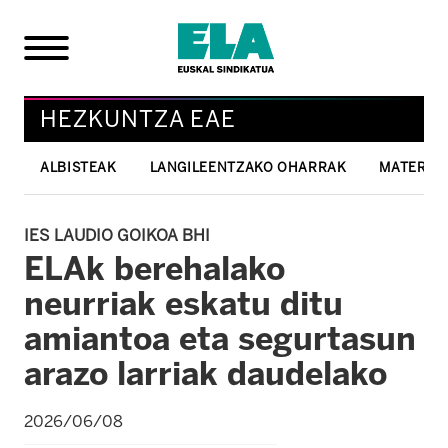
HEZKUNTZA EAE
ALBISTEAK
LANGILEENTZAKO OHARRAK
MATERIAL
IES LAUDIO GOIKOA BHI
ELAk berehalako
neurriak eskatu ditu
amiantoa eta segurtasun
arazo larriak daudelako
2026/06/08