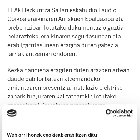
ELAk Hezkuntza Sailari eskatu dio Laudio
Goikoa eraikinaren Arriskuen Ebaluazioa eta
prebentzioari lotutako dokumentazio guztia
helarazteko, eraikinaren segurtasunean eta
erabilgarritasunean eragina duten gabezia
larriak antzeman ondoren.
Kezka handiena eragiten duten arazoen artean
daude pabiloi batean atzemandako
amiantoaren presentzia, instalazio elektriko
zaharkitua, uraren kalitatearekin lotutako
gorabeherak (nikelaren presentziaren
ondorioz), erabileratik kanpo dauden komunak,
igogailurik eza eta segurtasun elementu
batzuen narriadura, hala nola barandena.
Web orri honek cookieak erabiltzen ditu