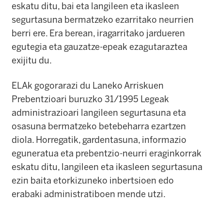
eskatu ditu, bai eta langileen eta ikasleen
segurtasuna bermatzeko ezarritako neurrien
berri ere. Era berean, iragarritako jardueren
egutegia eta gauzatze-epeak ezagutaraztea
exijitu du.
ELAk gogorarazi du Laneko Arriskuen
Prebentzioari buruzko 31/1995 Legeak
administrazioari langileen segurtasuna eta
osasuna bermatzeko betebeharra ezartzen
diola. Horregatik, gardentasuna, informazio
eguneratua eta prebentzio-neurri eraginkorrak
eskatu ditu, langileen eta ikasleen segurtasuna
ezin baita etorkizuneko inbertsioen edo
erabaki administratiboen mende utzi.