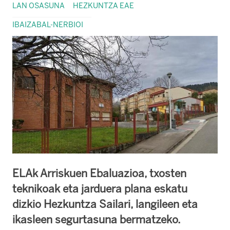
LAN OSASUNA
HEZKUNTZA EAE
IBAIZABAL-NERBIOI
ELAk Arriskuen Ebaluazioa, txosten
teknikoak eta jarduera plana eskatu
dizkio Hezkuntza Sailari, langileen eta
ikasleen segurtasuna bermatzeko.