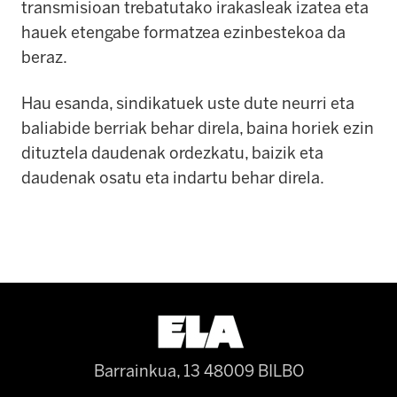
transmisioan trebatutako irakasleak izatea eta
hauek etengabe formatzea ezinbestekoa da
beraz.
Hau esanda, sindikatuek uste dute neurri eta
baliabide berriak behar direla, baina horiek ezin
dituztela daudenak ordezkatu, baizik eta
daudenak osatu eta indartu behar direla.
Barrainkua, 13 48009 BILBO