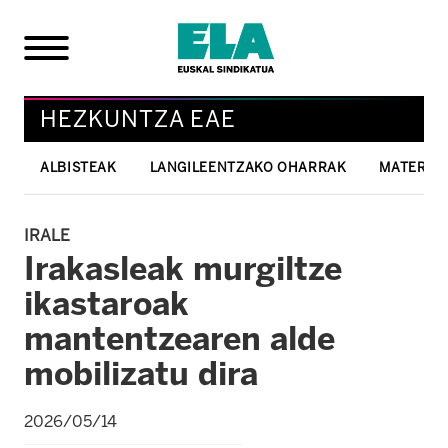
HEZKUNTZA EAE
ALBISTEAK
LANGILEENTZAKO OHARRAK
MATERIAL
IRALE
Irakasleak murgiltze
ikastaroak
mantentzearen alde
mobilizatu dira
2026/05/14