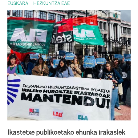
EUSKARA
HEZKUNTZA EAE
Ikastetxe publikoetako ehunka irakaslek