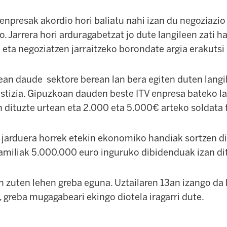
, enpresak akordio hori baliatu nahi izan du negoziazi
 Jarrera hori arduragabetzat jo dute langileen zati h
 eta negoziatzen jarraitzeko borondate argia erakutsi 
ean daude sektore berean lan bera egiten duten langi
ustizia. Gipuzkoan dauden beste ITV enpresa bateko l
 dituzte urtean eta 2.000 eta 5.000€ arteko soldata t
, jarduera horrek etekin ekonomiko handiak sortzen di
 familiak 5.000.000 euro inguruko dibidenduak izan di
n zuten lehen greba eguna. Uztailaren 13an izango da 
 greba mugagabeari ekingo diotela iragarri dute.