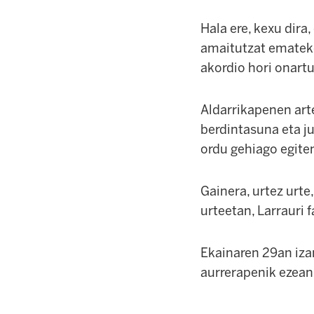
Hala ere, kexu dira
amaitutzat emateko.
akordio hori onartu
Aldarrikapenen art
berdintasuna eta j
ordu gehiago egiten
Gainera, urtez urte
urteetan, Larrauri
Ekainaren 29an iza
aurrerapenik ezean,