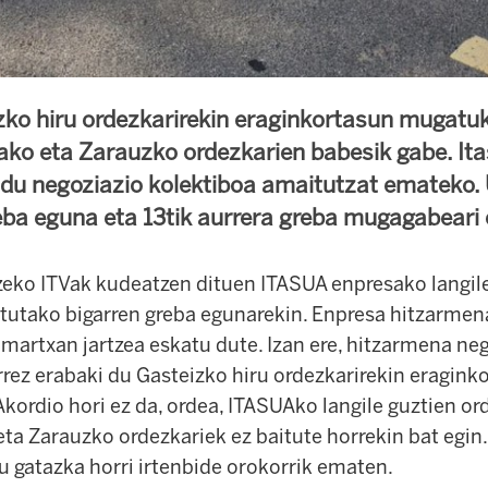
ko hiru ordezkarirekin eraginkortasun mugatu
ako eta Zarauzko ordezkarien babesik gabe. Ita
n du negoziazio kolektiboa amaitutzat emateko.
eba eguna eta 13tik aurrera greba mugagabeari 
zeko ITVak kudeatzen dituen ITASUA enpresako langile
tutako bigarren greba egunarekin. Enpresa hitzarmen
 martxan jartzea eskatu dute. Izan ere, hitzarmena nego
rez erabaki du Gasteizko hiru ordezkarirekin eragin
Akordio hori ez da, ordea, ITASUAko langile guztien or
ta Zarauzko ordezkariek ez baitute horrekin bat egin.
u gatazka horri irtenbide orokorrik ematen.