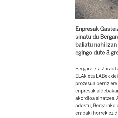
Enpresak Gasteiz
sinatu du Bergar
baliatu nahi iza
egingo dute 3.gr
Bergara eta Zaraut
ELAk eta LABek dei
prozesua berriz ere
enpresak aldebakar
akordioa sinatzea. 
adostu, Bergarako e
erabaki horrek ez d