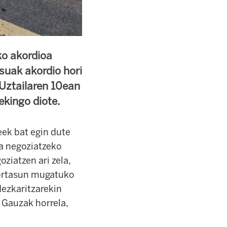
ko akordioa
suak akordio hori
 Uztailaren 10ean
ekingo diote.
ek bat egin dute
a negoziatzeko
ziatzen ari zela,
kortasun mugatuko
dezkaritzarekin
 Gauzak horrela,