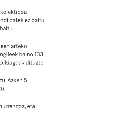
o kolektiboa
andi batek ez baitu
baitu.
leen arteko
angileek baino 133
xikiagoak dituzte.
tu. Azken 5
tu.
hurrengoa, eta