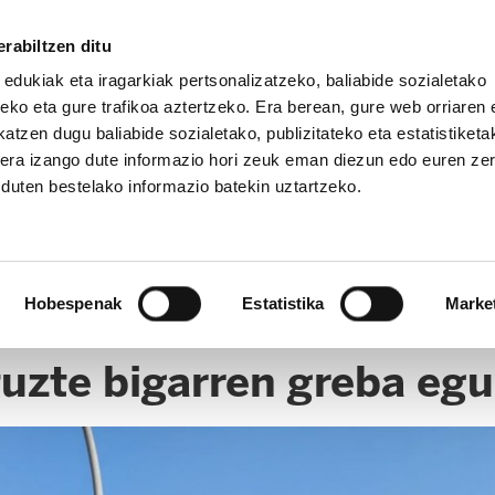
rabiltzen ditu
 edukiak eta iragarkiak pertsonalizatzeko, baliabide sozialetako
eko eta gure trafikoa aztertzeko. Era berean, gure web orriaren e
atzen dugu baliabide sozialetako, publizitateko eta estatistiketa
kera izango dute informazio hori zeuk eman diezun edo euren ze
u duten bestelako informazio batekin uztartzeko.
Hobespenak
Estatistika
Marke
tuzte bigarren greba eg