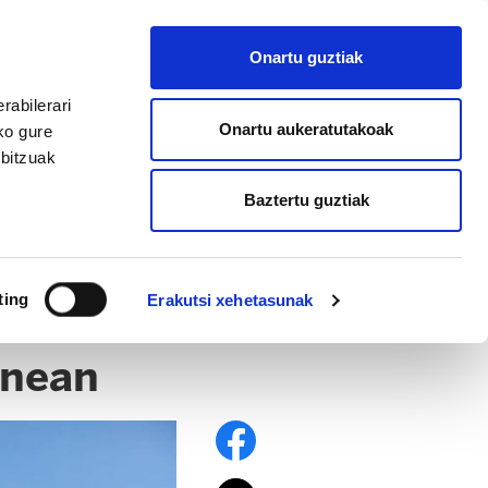
EU
ES
EN
FR
Onartu guztiak
AFILIATU
rabilerari
Onartu aukeratutakoak
ko gure
rbitzuak
Baztertu guztiak
ting
Erakutsi xehetasunak
unean