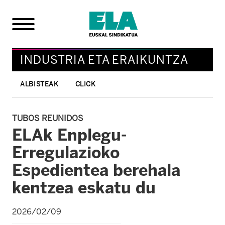
INDUSTRIA ETA ERAIKUNTZA
ALBISTEAK
CLICK
TUBOS REUNIDOS
ELAk Enplegu-
Erregulazioko
Espedientea berehala
kentzea eskatu du
2026/02/09