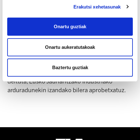
aztertuko duela, Enplegu-Erregulazioko
Erakutsi xehetasunak
Espedientearen negoziazio batzordeko 13
kidetatik 5 kiderekin. Hurrengo bilera otsailaren
Onartu guztiak
17an izango da.
Urtarrilaren 9ak balio izan du Amurrioko
Onartu aukeratutakoak
zentroko Tubos Reunidoseko langileek
deitutako grebarekin bat egin dezaten.
Baztertu guztiak
Otsailaren 13an beste greba egun bat dago
deituta, Eusko Jaurlaritzako Industriako
arduradunekin izandako bilera aprobetxatuz.