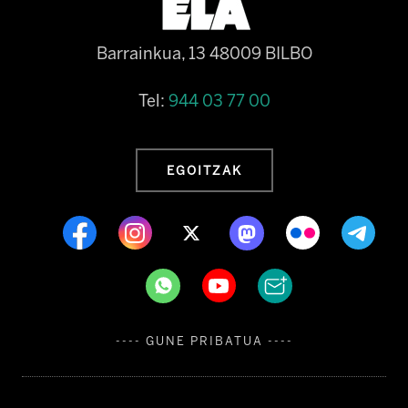
Barrainkua, 13 48009 BILBO
Tel:
944 03 77 00
EGOITZAK
---- GUNE PRIBATUA ----