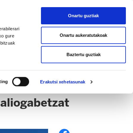
EU
ES
EN
FR
Onartu guztiak
AFILIATU
rabilerari
Onartu aukeratutakoak
ko gure
rbitzuak
Baztertu guztiak
ting
Erakutsi xehetasunak
baliogabetzat