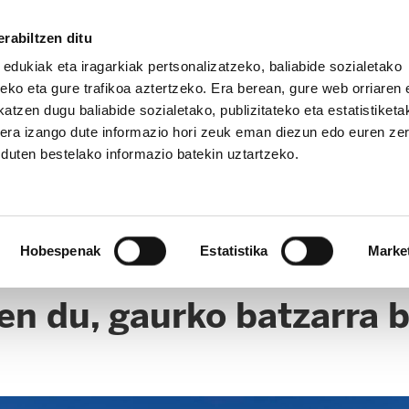
rabiltzen ditu
 edukiak eta iragarkiak pertsonalizatzeko, baliabide sozialetako
eko eta gure trafikoa aztertzeko. Era berean, gure web orriaren e
atzen dugu baliabide sozialetako, publizitateko eta estatistiketa
kera izango dute informazio hori zeuk eman diezun edo euren ze
u duten bestelako informazio batekin uztartzeko.
Hobespenak
Estatistika
Marke
en du, gaurko batzarra 