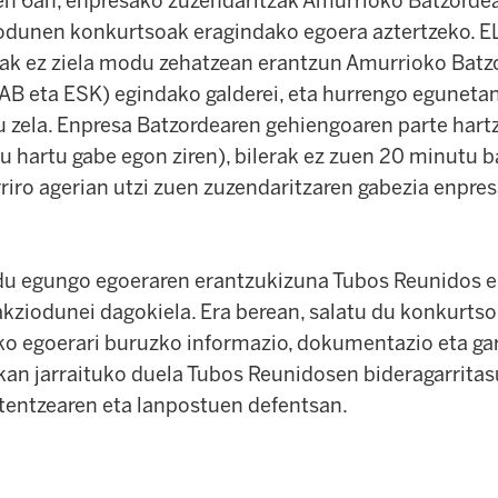
en 6an, enpresako zuzendaritzak Amurrioko Batzordea
odunen konkurtsoak eragindako egoera aztertzeko. E
zak ez ziela modu zehatzean erantzun Amurrioko Batz
AB eta ESK) egindako galderei, eta hurrengo egunetan
 zela. Enpresa Batzordearen gehiengoaren parte hartz
 hartu gabe egon ziren), bilerak ez zuen 20 minutu 
rriro agerian utzi zuen zuzendaritzaren gabezia enpre
du egungo egoeraren erantzukizuna Tubos Reunidos 
akziodunei dagokiela. Era berean, salatu du konkurtso
o egoerari buruzko informazio, dokumentazio eta gar
kan jarraituko duela Tubos Reunidosen bideragarritas
tentzearen eta lanpostuen defentsan.