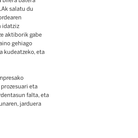
 bilera batera
LAk salatu du
ordearen
 idatziz
e aktiborik gabe
baino gehiago
sa kudeatzeko, eta
enpresako
 prozesuari eta
dentasun falta, eta
unaren, jarduera