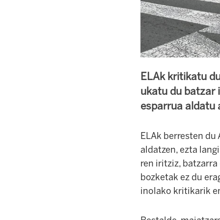
ELAk kritikatu d
ukatu du batzar i
esparrua aldatu 
ELAk berresten du 
aldatzen, ezta lang
ren iritziz, batzarr
bozketak ez du erag
inolako kritikarik 