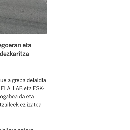
egoeran eta
rdezkaritza
ela greba deialdia
. ELA, LAB eta ESK-
liogabea da eta
tzaileek ez izatea