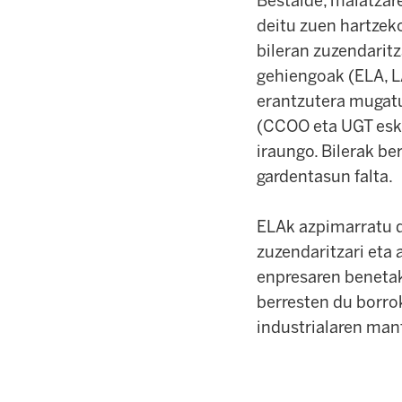
Bestalde, maiatzar
deitu zuen hartzek
bileran zuzendarit
gehiengoak (ELA, L
erantzutera mugatu
(CCOO eta UGT esku
iraungo. Bilerak be
gardentasun falta.
ELAk azpimarratu 
zuzendaritzari eta 
enpresaren benetak
berresten du borro
industrialaren man