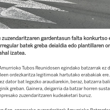
u zuzendaritzaren gardentasun falta konkurtso 
rregular batek greba deialdia edo plantillaren o
ahal izatea.
Amurrioko Tubos Reunidosen egindako batzarrak ez du
ileen ordezkaritza legitimoak hartutako erabakiak ere
a ez dator bat legezko araudiarekin, beraz, batzarra ba
inik greban. Gainera, deigarria da batzar horren susta
enpresako zuzendaritzaren kudeaketari buruz.