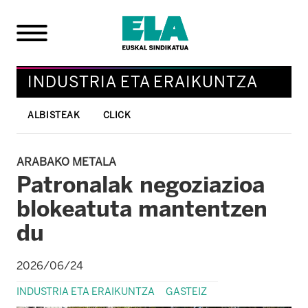
INDUSTRIA ETA ERAIKUNTZA
ALBISTEAK
CLICK
ARABAKO METALA
Patronalak negoziazioa
blokeatuta mantentzen
du
2026/06/24
INDUSTRIA ETA ERAIKUNTZA
GASTEIZ